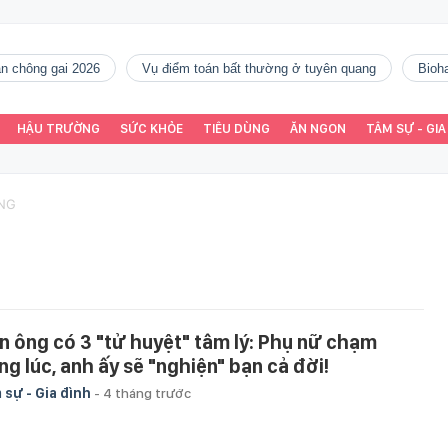
gàn chông gai 2026
vụ điểm toán bất thường ở tuyên quang
Bio
HẬU TRƯỜNG
SỨC KHỎE
TIÊU DÙNG
ĂN NGON
TÂM SỰ - GIA
ONG
n ông có 3 "tử huyệt" tâm lý: Phụ nữ chạm
ng lúc, anh ấy sẽ "nghiện" bạn cả đời!
 sự - Gia đình
-
4 tháng trước