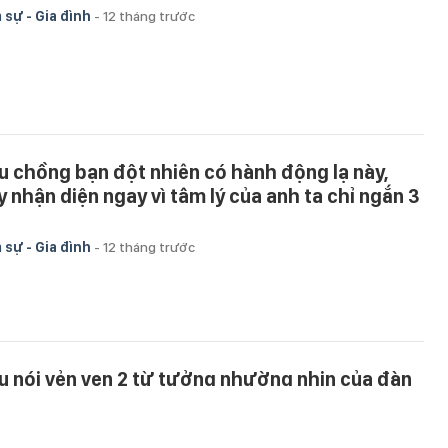
 sự - Gia đình
-
12 tháng trước
u chồng bạn đột nhiên có hành động lạ này,
y nhận diện ngay vì tâm lý của anh ta chỉ ngắn 3
 sự - Gia đình
-
12 tháng trước
u nói vẻn vẹn 2 từ tưởng nhường nhịn của đàn
g hóa ra là nước đi cao tay nhất
 sự - Gia đình
-
1 năm trước