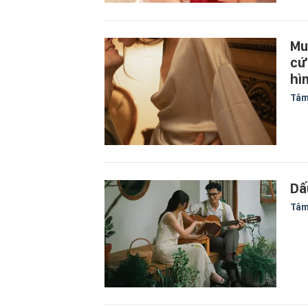
Mu
cứ
hìn
Tâm
Dấ
Tâm