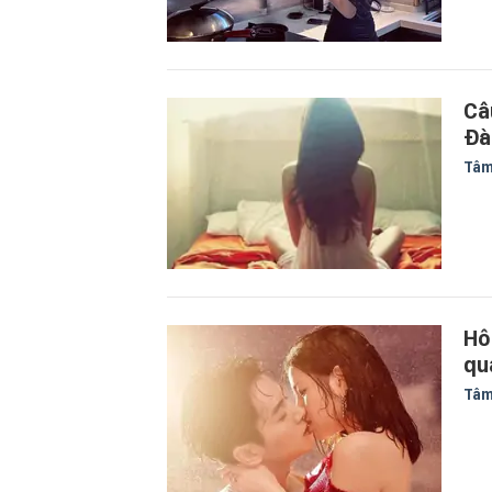
Câ
Đà
Tâm
Hô
qu
Tâm