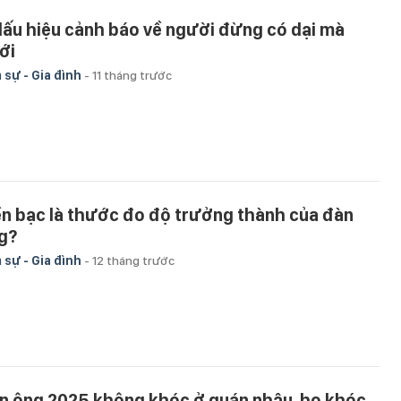
dấu hiệu cảnh báo về người đừng có dại mà
ới
 sự - Gia đình
-
11 tháng trước
ền bạc là thước đo độ trưởng thành của đàn
g?
 sự - Gia đình
-
12 tháng trước
n ông 2025 không khóc ở quán nhậu, họ khóc