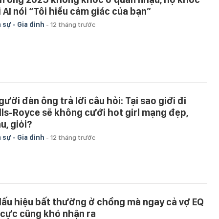
i AI nói “Tôi hiểu cảm giác của bạn”
 sự - Gia đình
-
12 tháng trước
gười đàn ông trả lời câu hỏi: Tại sao giới đi
lls-Royce sẽ không cưới hot girl mạng đẹp,
u, giỏi?
 sự - Gia đình
-
12 tháng trước
dấu hiệu bất thường ở chồng mà ngay cả vợ EQ
 cực cũng khó nhận ra