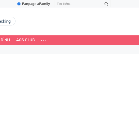
Fanpage aFamily
hacking
 ĐÌNH
40S CLUB