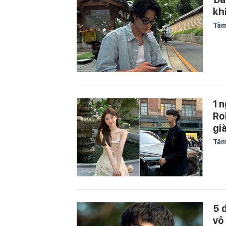
kh
Tâm
1 n
Ro
già
Tâm
5 
vô