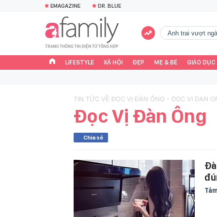
EMAGAZINE
DR. BLUE
Anh trai vượt n
LIFESTYLE
XÃ HỘI
ĐẸP
MẸ & BÉ
GIÁO DỤC
TIN TỨC VỀ ĐỌC VỊ ĐÀN ÔNG - DOC VI DAN 
Đọc Vị Đàn Ông
Chia sẻ
Đà
đú
Tâm