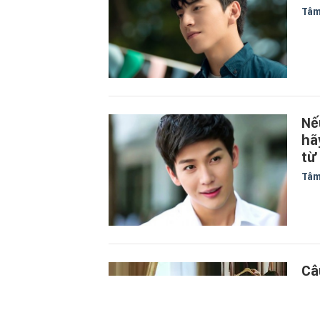
Tâm
Nế
hã
từ
Tâm
Câ
ôn
Tâm