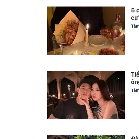
5 
cư
Tâm
Ti
ôn
Tâm
Đà