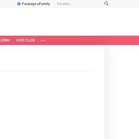
Fanpage aFamily
 ĐÌNH
40S CLUB