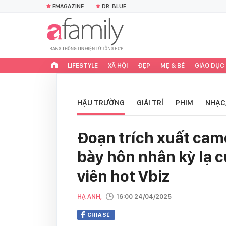
EMAGAZINE
DR. BLUE
LIFESTYLE
XÃ HỘI
ĐẸP
MẸ & BÉ
GIÁO DỤC
HẬU TRƯỜNG
GIẢI TRÍ
PHIM
NHẠC
Đoạn trích xuất came
bày hôn nhân kỳ lạ c
viên hot Vbiz
HẠ ANH,
16:00 24/04/2025
CHIA SẺ