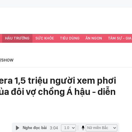
HẬU TRƯỜNG
SỨC KHỎE
TIÊU DÙNG
ĂN NGON
TÂM SỰ - GIA
/SHOW
ra 1,5 triệu người xem phơi
ủa đôi vợ chồng Á hậu - diễn
3:04
Nghe đọc bài