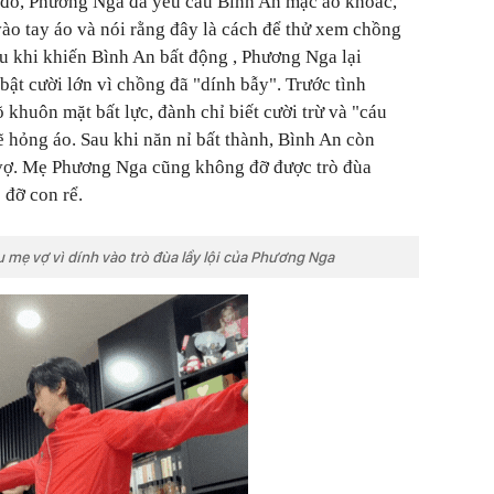
o đó, Phương Nga đã yêu cầu Bình An mặc áo khoác,
vào tay áo và nói rằng đây là cách để thử xem chồng
u khi khiến Bình An bất động , Phương Nga lại
bật cười lớn vì chồng đã "dính bẫy". Trước tình
 khuôn mặt bất lực, đành chỉ biết cười trừ và "cáu
ẽ hỏng áo. Sau khi năn nỉ bất thành, Bình An còn
 vợ. Mẹ Phương Nga cũng không đỡ được trò đùa
 đỡ con rể.
 mẹ vợ vì dính vào trò đùa lầy lội của Phương Nga