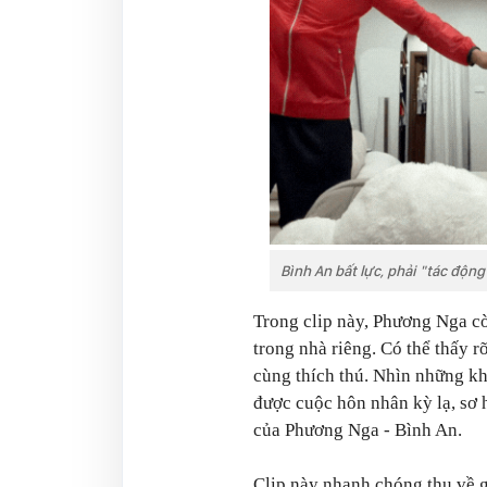
Bình An bất lực, phải "tác động 
Trong clip này, Phương Nga cò
trong nhà riêng. Có thể thấy r
cùng thích thú. Nhìn những k
được cuộc hôn nhân kỳ lạ, sơ 
của Phương Nga - Bình An.
Clip này nhanh chóng thu về g