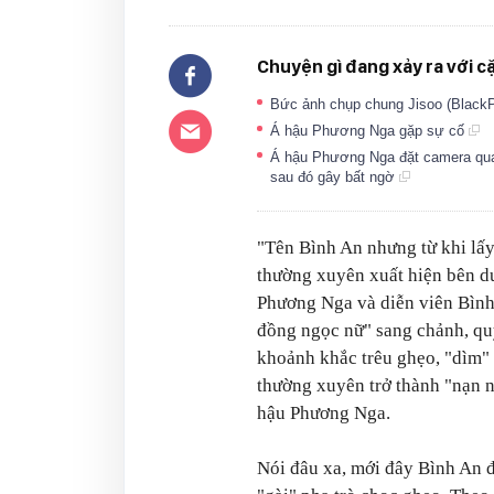
Chuyện gì đang xảy ra với cặ
Bức ảnh chụp chung Jisoo (Black
Á hậu Phương Nga gặp sự cố
Á hậu Phương Nga đặt camera quay
sau đó gây bất ngờ
"Tên Bình An nhưng từ khi lấy
thường xuyên xuất hiện bên d
Phương Nga và diễn viên Bình
đồng ngọc nữ" sang chảnh, quy
khoảnh khắc trêu ghẹo, "dìm"
thường xuyên trở thành "nạn nh
hậu Phương Nga.
Nói đâu xa, mới đây Bình An đ