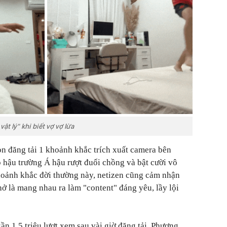
vật lý" khi biết vợ vợ lừa
n đăng tải 1 khoảnh khắc trích xuất camera bên
õ hậu trường Á hậu rượt đuổi chồng và bật cười vô
hoảnh khắc đời thường này, netizen cũng cảm nhận
hở là mang nhau ra làm "content" đáng yêu, lầy lội
ần 1,5 triệu lượt xem sau vài giờ đăng tải. Phương