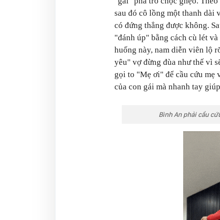
"gài" pha trò chọc ghẹo. The
sau đó cô lồng một thanh dài 
có đứng thẳng được không. Sa
"đánh úp" bằng cách cù lét và 
huống này, nam diễn viên lộ rõ
yêu" vợ đừng đùa như thế vì s
gọi to "Mẹ ơi" để cầu cứu mẹ
của con gái mà nhanh tay giúp
Bình An phải cầu cứu