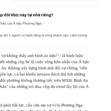
p đôi Vbiz này tại nhà riêng?
Pink) của Á hậu Phương Nga
 lén 1 người có hành động lạ trong khách sạn, cảnh tượng
 vợ không thấy anh bình an nữa!" - là bình luận
ưới những clip hé lộ cuộc sống hôn nhân của Á hậu
 An. Không xây dựng hình ảnh đôi vợ chồng "tiên
ền lực, cả hai khiến netizen thích thú bởi những
 đối phương không thương tiếc trên MXH. Bình An
ân" của những trò đùa, clip đu trend lầy lội của Á
ã phải bất lực, cầu cứu mẹ vợ vì bị Phương Nga