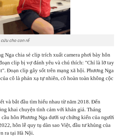
i cứu cho con rể
 Nga chia sẻ clip trích xuất camera phơi bày hôn
đoạn clip bị vợ đánh yêu và chú thích: "Chỉ là lỡ tay
t". Đoạn clip gây sốt trên mạng xã hội. Phương Nga
 của cô là phản xạ tự nhiên, cô hoàn toàn không cộc
ết và bắt đầu tìm hiểu nhau từ năm 2018. Đến
ông khai chuyện tình cảm với khán giả. Tháng
c cầu hôn Phương Nga dưới sự chứng kiến của người
2022, hôn lễ quy tụ dàn sao Việt, đầu tư khủng của
 ra tại Hà Nội.