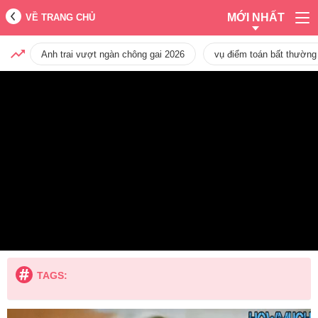
MỚI NHẤT
VỀ TRANG CHỦ
Anh trai vượt ngàn chông gai 2026
vụ điểm toán bất thường
TAGS: