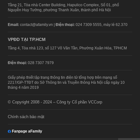
Tầng 21, Tòa nhà Center Building, Hapulico Complex, Số 01, phố
Nguyễn Huy Tưởng, phường Thanh Xuân, thành phố Hà Nội
Email:
contact@afamily.vn |
Điện thoại:
024 7309 5555, máy lẻ 62.370
VPĐD TẠI TP.HCM
Tầng 4, Tòa nhà 123, số 127 Võ Văn Tần, Phường Xuân Hòa, TPHCM
Điện thoại:
028 7307 7979
Giấy phép thiết lập trang thông tin điện tử tổng hợp trên mạng số
2217/GP-TTĐT do Sở Thông tin và Truyền thông Hà Nội cấp ngày 10
tháng 4 năm 2019
© Copyright 2008 - 2024 – Công ty Cổ phần VCCorp
Chính sách bảo mật
Fanpage aFamily