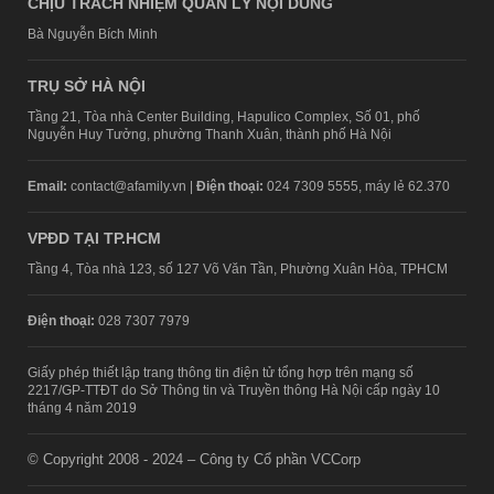
CHỊU TRÁCH NHIỆM QUẢN LÝ NỘI DUNG
Bà Nguyễn Bích Minh
TRỤ SỞ HÀ NỘI
Tầng 21, Tòa nhà Center Building, Hapulico Complex, Số 01, phố
Nguyễn Huy Tưởng, phường Thanh Xuân, thành phố Hà Nội
Email:
contact@afamily.vn |
Điện thoại:
024 7309 5555, máy lẻ 62.370
VPĐD TẠI TP.HCM
Tầng 4, Tòa nhà 123, số 127 Võ Văn Tần, Phường Xuân Hòa, TPHCM
Điện thoại:
028 7307 7979
Giấy phép thiết lập trang thông tin điện tử tổng hợp trên mạng số
2217/GP-TTĐT do Sở Thông tin và Truyền thông Hà Nội cấp ngày 10
tháng 4 năm 2019
© Copyright 2008 - 2024 – Công ty Cổ phần VCCorp