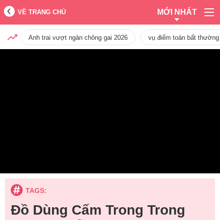
MỚI NHẤT
VỀ TRANG CHỦ
Anh trai vượt ngàn chông gai 2026
vụ điểm toán bất thường
TAGS:
Đồ Dùng Cấm Trong Trong