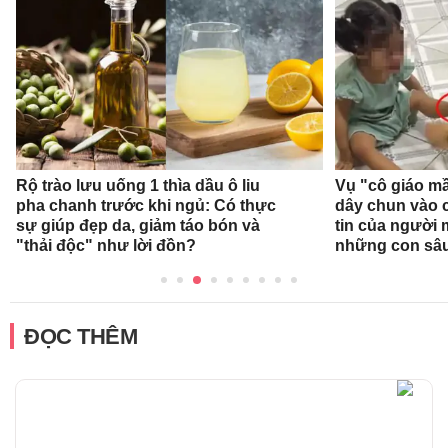
Rộ trào lưu uống 1 thìa dầu ô liu
Vụ "cô giáo mầ
pha chanh trước khi ngủ: Có thực
dây chun vào c
sự giúp đẹp da, giảm táo bón và
tin của người
"thải độc" như lời đồn?
những con sâ
ĐỌC THÊM