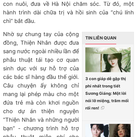
con nuôi, đưa về Hà Nội chăm sóc. Từ đó, một
hành trình dài chữa trị và hồi sinh của “chú lính
chì” bắt đầu.
Nhờ sự chung tay của cộng
TIN LIÊN QUAN
đồng, Thiện Nhân được đưa
sang nước ngoài nhiều lần để
phẫu thuật tái tạo cơ quan
sinh dục với sự hỗ trợ của
các bác sĩ hàng đầu thế giới.
3 con giáp dễ gặp thị
Câu chuyện ấy không chỉ
phi nhất trong tiết
Sương Giáng: Một lời
mang lại phép màu cho một
nói lỡ miệng, trăm mối
đứa trẻ mà còn khơi nguồn
rối ren!
cho dự án thiện nguyện
“Thiện Nhân và những người
bạn” - chương trình hỗ trợ
phẫu thuật miễn phí cho