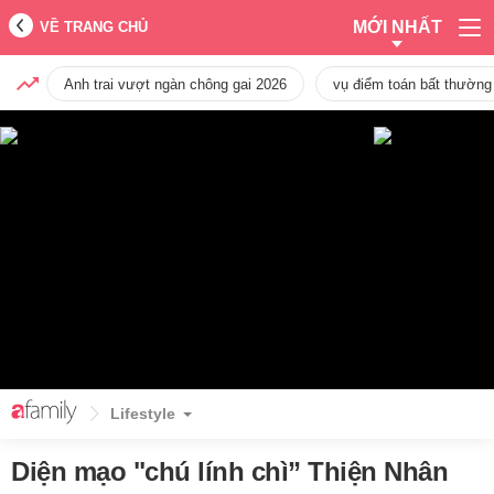
MỚI NHẤT
VỀ TRANG CHỦ
Anh trai vượt ngàn chông gai 2026
vụ điểm toán bất thường
Lifestyle
Diện mạo "chú lính chì” Thiện Nhân