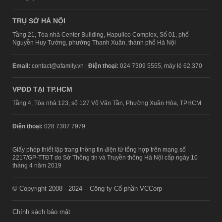
TRỤ SỞ HÀ NỘI
Tầng 21, Tòa nhà Center Building, Hapulico Complex, Số 01, phố
Nguyễn Huy Tưởng, phường Thanh Xuân, thành phố Hà Nội
Email:
contact@afamily.vn |
Điện thoại:
024 7309 5555, máy lẻ 62.370
VPĐD TẠI TP.HCM
Tầng 4, Tòa nhà 123, số 127 Võ Văn Tần, Phường Xuân Hòa, TPHCM
Điện thoại:
028 7307 7979
Giấy phép thiết lập trang thông tin điện tử tổng hợp trên mạng số
2217/GP-TTĐT do Sở Thông tin và Truyền thông Hà Nội cấp ngày 10
tháng 4 năm 2019
© Copyright 2008 - 2024 – Công ty Cổ phần VCCorp
Chính sách bảo mật