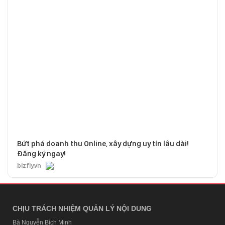
Bứt phá doanh thu Online, xây dựng uy tín lâu dài!
Đăng ký ngay!
bizfly.vn
CHỊU TRÁCH NHIỆM QUẢN LÝ NỘI DUNG
Bà Nguyễn Bích Minh