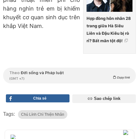
hàng nghìn trẻ em bị khiếm
khuyết cơ quan sinh dục trên
Hợp đồng hôn nhân 28
khắp Việt Nam.
trang giữa Hà Siêu
Liên và Đậu Kiêu bị rò
rỉ? Bất mãn tột độ!
Theo
Đời sống và Pháp luật
Copy link
(GMT +7)
Chia sẻ
Sao chép link
Tags:
Chú Lính Chì Thiện Nhân