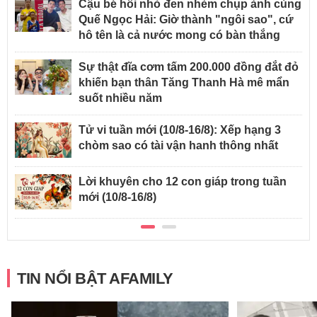
Cậu bé hồi nhỏ đen nhẻm chụp ảnh cùng
Quế Ngọc Hải: Giờ thành "ngôi sao", cứ
hô tên là cả nước mong có bàn thắng
Sự thật đĩa cơm tấm 200.000 đồng đắt đỏ
khiến bạn thân Tăng Thanh Hà mê mẩn
suốt nhiều năm
Tử vi tuần mới (10/8-16/8): Xếp hạng 3
chòm sao có tài vận hanh thông nhất
Lời khuyên cho 12 con giáp trong tuần
mới (10/8-16/8)
TIN NỔI BẬT AFAMILY