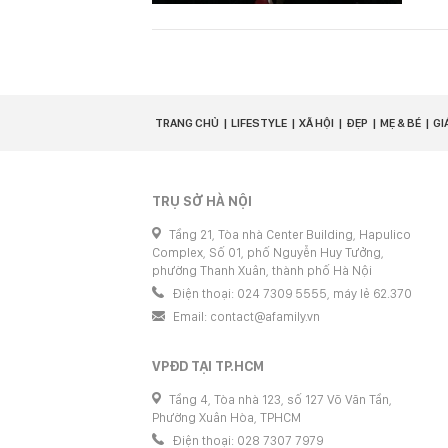
TRANG CHỦ
LIFESTYLE
XÃ HỘI
ĐẸP
MẸ & BÉ
GI
TRỤ SỞ HÀ NỘI
Tầng 21, Tòa nhà Center Building, Hapulico
Complex, Số 01, phố Nguyễn Huy Tưởng,
phường Thanh Xuân, thành phố Hà Nội
Điện thoại: 024 7309 5555, máy lẻ 62.370
Email:
contact@afamily.vn
VPĐD TẠI TP.HCM
Tầng 4, Tòa nhà 123, số 127 Võ Văn Tần,
Phường Xuân Hòa, TPHCM
Điện thoại: 028 7307 7979