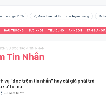
gàn chông gai 2026
vụ điểm toán bất thường ở tuyên quang
Bio
HẬU TRƯỜNG
SỨC KHỎE
TIÊU DÙNG
ĂN NGON
TÂM SỰ - GIA
DICH VU DOC TROM TIN NHAN
m Tin Nhắn
ch vụ “đọc trộm tin nhắn” hay cái giá phải trả
o sự tò mò
hội
-
3 năm trước