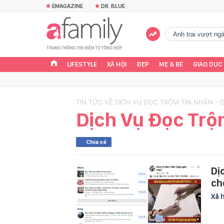
EMAGAZINE
DR. BLUE
Anh trai vượt n
LIFESTYLE
XÃ HỘI
ĐẸP
MẸ & BÉ
GIÁO DỤC
TIN TỨC VỀ DỊCH VỤ ĐỌC TRỘM TIN NHẮN - 
Dịch Vụ Đọc Trộ
Chia sẻ
Dị
ch
Xã 