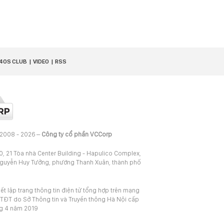
40S CLUB
VIDEO
RSS
 2008 - 2026 –
Công ty cổ phần VCCorp
20, 21 Tòa nhà Center Building - Hapulico Complex,
Nguyễn Huy Tưởng, phường Thanh Xuân, thành phố
iết lập trang thông tin điện tử tổng hợp trên mạng
TĐT do Sở Thông tin và Truyền thông Hà Nội cấp
ng 4 năm 2019