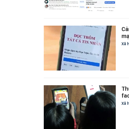
Cả
mạ
Xã 
Th
fa
Xã 