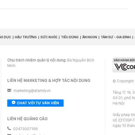
ÁO DỤC
HẬU TRƯỜNG
SỨC KHỎE
TIÊU DÙNG
ĂN NGON
TÂM SỰ - GIA ĐÌNH
Chịu trách nhiệm quản lý nội dung:
Bà Nguyễn Bích
Minh.
LIÊN HỆ MARKETING & HỢP TÁC NỘI DUNG
© Copyright
marketing@afamily.vn
Tầng 17, 19, 
Số 01, phố 
CHAT VỚI TƯ VẤN VIÊN
Hà Nội
Giấy phép th
LIÊN HỆ QUẢNG CÁO
số 2217/GP-T
ngày 10 thá
02473007108