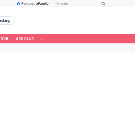
Fanpage aFamily
hacking
 ĐÌNH
40S CLUB