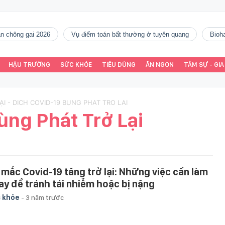
gàn chông gai 2026
vụ điểm toán bất thường ở tuyên quang
Bio
HẬU TRƯỜNG
SỨC KHỎE
TIÊU DÙNG
ĂN NGON
TÂM SỰ - GIA
ẠI - DICH COVID-19 BUNG PHAT TRO LAI
ùng Phát Trở Lại
 mắc Covid-19 tăng trở lại: Những việc cần làm
ay để tránh tái nhiễm hoặc bị nặng
 khỏe
-
3 năm trước