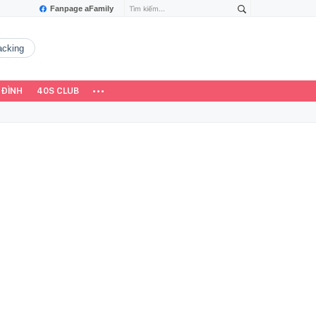
Fanpage aFamily
hacking
 ĐÌNH
40S CLUB