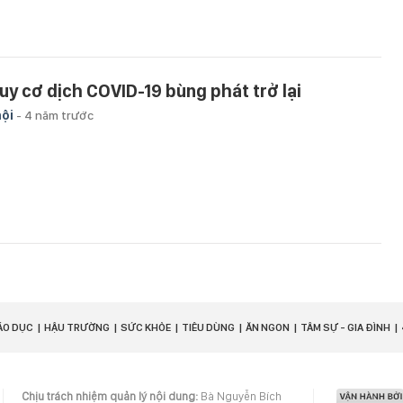
uy cơ dịch COVID-19 bùng phát trở lại
hội
-
4 năm trước
ÁO DỤC
HẬU TRƯỜNG
SỨC KHỎE
TIÊU DÙNG
ĂN NGON
TÂM SỰ - GIA ĐÌNH
Chịu trách nhiệm quản lý nội dung:
Bà Nguyễn Bích