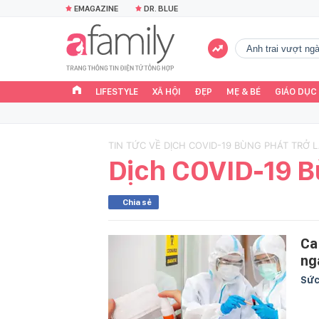
EMAGAZINE
DR. BLUE
Anh trai vượt n
LIFESTYLE
XÃ HỘI
ĐẸP
MẸ & BÉ
GIÁO DỤC
TIN TỨC VỀ DỊCH COVID-19 BÙNG PHÁT TRỞ L
Dịch COVID-19 B
Chia sẻ
Ca
ng
Sức