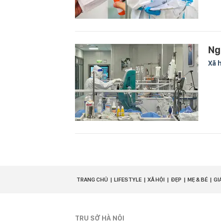
Ng
Xã 
TRANG CHỦ
LIFESTYLE
XÃ HỘI
ĐẸP
MẸ & BÉ
GI
TRỤ SỞ HÀ NỘI