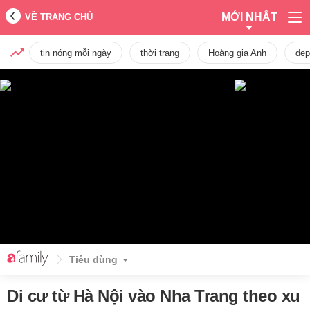
MỚI NHẤT
VỀ TRANG CHỦ
tin nóng mỗi ngày
thời trang
Hoàng gia Anh
dẹp
Tiêu dùng
Di cư từ Hà Nội vào Nha Trang theo xu