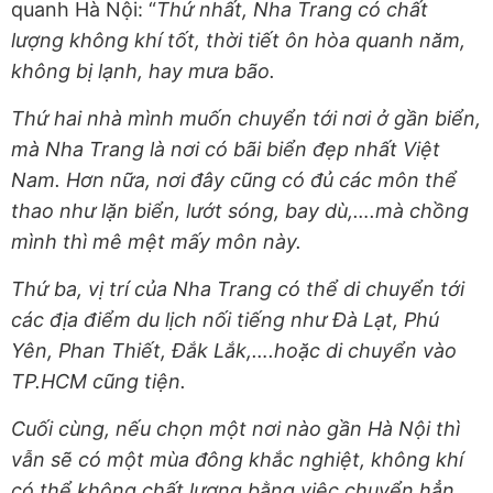
quanh Hà Nội: “
Thứ nhất, Nha Trang có chất
lượng không khí tốt, thời tiết ôn hòa quanh năm,
không bị lạnh, hay mưa bão.
Thứ hai nhà mình muốn chuyển tới nơi ở gần biển,
mà Nha Trang là nơi có bãi biển đẹp nhất Việt
Nam. Hơn nữa, nơi đây cũng có đủ các môn thể
thao như lặn biển, lướt sóng, bay dù,….mà chồng
mình thì mê mệt mấy môn này.
Thứ ba, vị trí của Nha Trang có thể di chuyển tới
các địa điểm du lịch nối tiếng như Đà Lạt, Phú
Yên, Phan Thiết,
Đắk Lắk
,….hoặc di chuyển vào
TP.HCM cũng tiện.
Cuối cùng, nếu chọn một nơi nào gần Hà Nội thì
vẫn sẽ có một mùa đông khắc nghiệt, không khí
có thể không chất lượng bằng việc chuyển hẳn