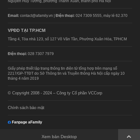
Nguyễn Huy Tưởng, phường Thanh Xuân, thành phố Hà Nội
Email:
contact@afamily.vn |
Điện thoại:
024 7309 5555, máy lẻ 62.370
VPĐD TẠI TP.HCM
Tầng 4, Tòa nhà 123, số 127 Võ Văn Tần, Phường Xuân Hòa, TPHCM
Điện thoại:
028 7307 7979
Giấy phép thiết lập trang thông tin điện tử tổng hợp trên mạng số
2217/GP-TTĐT do Sở Thông tin và Truyền thông Hà Nội cấp ngày 10
tháng 4 năm 2019
© Copyright 2008 - 2024 – Công ty Cổ phần VCCorp
Chính sách bảo mật
Fanpage aFamily
Xem bản Desktop