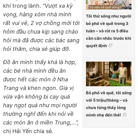
khí trong lành.
“Vượt xa kỳ
vọng, hàng xóm nhà mình
Tôi thử sống như người
rất vui vẻ, 2 vợ chồng mới tới
bỏ phố về quê trong 3
tuần – và rút ra 5 điều
hôm đầu chưa kịp sang chào
cần cân nhắc trước khi
hỏi mà đã được các bác sang
quyết định
hỏi thăm, chia sẻ giúp đỡ.
Đồ ăn mình thấy khá là hợp,
các bé nhà mình đều ăn
được hết các món ở Nha
Trang và khen ngon. Gia vị
Bỏ phố về quê, tôi sống
vừa vặn không bị cay quá
với 5 triệu/tháng – và
hay ngọt quá như mọi người
chưa từng thấy lòng
thường nghĩ đến khi nói về
mình nhẹ đến thế!
các món ăn ở miền Trung,...”,
chị Hải Yến chia sẻ.