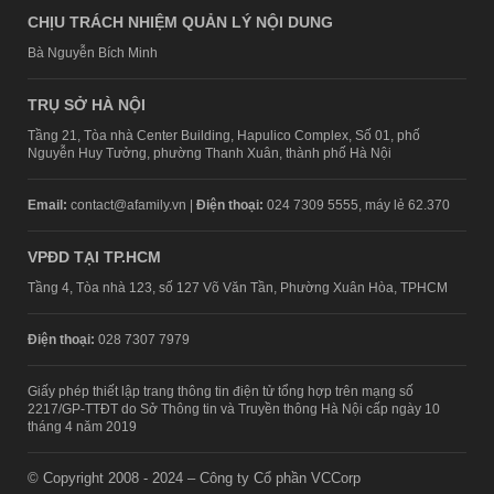
CHỊU TRÁCH NHIỆM QUẢN LÝ NỘI DUNG
Bà Nguyễn Bích Minh
TRỤ SỞ HÀ NỘI
Tầng 21, Tòa nhà Center Building, Hapulico Complex, Số 01, phố
Nguyễn Huy Tưởng, phường Thanh Xuân, thành phố Hà Nội
Email:
contact@afamily.vn |
Điện thoại:
024 7309 5555, máy lẻ 62.370
VPĐD TẠI TP.HCM
Tầng 4, Tòa nhà 123, số 127 Võ Văn Tần, Phường Xuân Hòa, TPHCM
Điện thoại:
028 7307 7979
Giấy phép thiết lập trang thông tin điện tử tổng hợp trên mạng số
2217/GP-TTĐT do Sở Thông tin và Truyền thông Hà Nội cấp ngày 10
tháng 4 năm 2019
© Copyright 2008 - 2024 – Công ty Cổ phần VCCorp