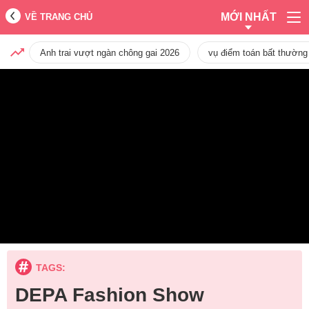
MỚI NHẤT
VỀ TRANG CHỦ
Anh trai vượt ngàn chông gai 2026
vụ điểm toán bất thường
TAGS:
DEPA Fashion Show