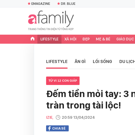
EMAGAZINE
DR. BLUE
LIFESTYLE
XÃ HỘI
ĐẸP
MẸ & BÉ
GIÁO DỤC
LIFESTYLE
ĂN GÌ
LỐI SỐNG
DU LỊC
TỬ VI 12 CON GIÁP
Đếm tiền mỏi tay: 3 
tràn trong tài lộc!
IZIE,
20:59 13/04/2024
CHIA SẺ