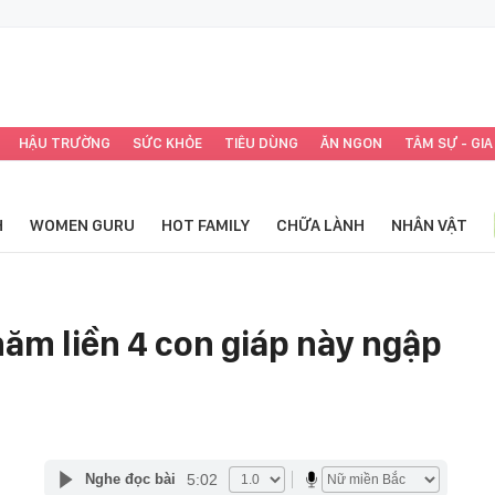
HẬU TRƯỜNG
SỨC KHỎE
TIÊU DÙNG
ĂN NGON
TÂM SỰ - GIA
H
WOMEN GURU
HOT FAMILY
CHỮA LÀNH
NHÂN VẬT
năm liền 4 con giáp này ngập
5:02
Nghe đọc bài