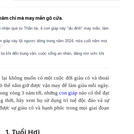
chăm chỉ mà may mắn gõ cửa.
 nhận quà từ Thần tài, 4 con giáp này "đu đỉnh" may mắn, làm
on giáp này lội ngược dòng trong năm 2024, nửa cuối năm mọi
i lọi khi đến trung vận, cuộc sống an nhàn, đáng mơ ước khi
ai lại không muốn có một cuộc đời giàu có và thoải
ó thể nắm giữ được vận may để làm giàu mỗi ngày.
rong vòng 3 năm tới, những
con giáp
nào có thể đạt
g thời, hãy xem họ sử dụng trí tuệ độc đáo và sự
được sự giàu có và hạnh phúc trong mọi giai đoạn
1. Tuổi Hợi