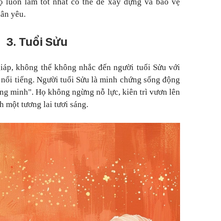
họ luôn làm tốt nhất có thể để xây dựng và bảo vệ
ân yêu.
3. Tuổi Sửu
iáp
, không thể không nhắc đến người tuổi Sửu với
 nổi tiếng. Người tuổi Sửu là minh chứng sống động
ng minh". Họ không ngừng nỗ lực, kiên trì vươn lên
 một tương lai tươi sáng.