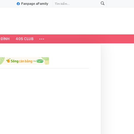
Fanpage aFamily
 ĐÌNH
40S CLUB