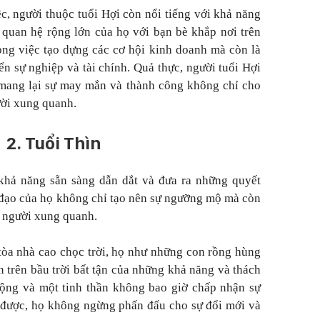
c, người thuộc tuổi Hợi còn nổi tiếng với khả năng
 quan hệ rộng lớn của họ với bạn bè khắp nơi trên
rong việc tạo dựng các cơ hội kinh doanh mà còn là
iển sự nghiệp và tài chính. Quả thực, người tuổi Hợi
 mang lại sự may mắn và thành công không chỉ cho
ời xung quanh.
2. Tuổi Thìn
 khả năng sẵn sàng dẫn dắt và đưa ra những quyết
h đạo của họ không chỉ tạo nên sự ngưỡng mộ mà còn
 người xung quanh.
òa nhà cao chọc trời, họ như những con rồng hùng
 trên bầu trời bất tận của những khả năng và thách
rộng và một tinh thần không bao giờ chấp nhận sự
 được, họ không ngừng phấn đấu cho sự đổi mới và