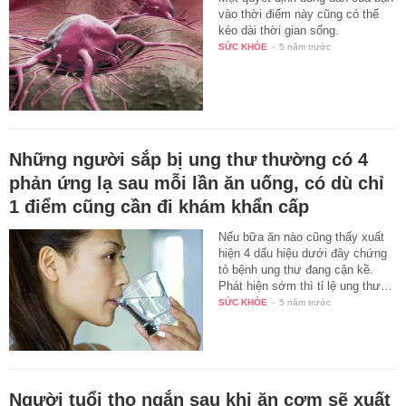
vào thời điểm này cũng có thể
kéo dài thời gian sống.
SỨC KHỎE
-
5 năm trước
Những người sắp bị ung thư thường có 4
phản ứng lạ sau mỗi lần ăn uống, có dù chỉ
1 điểm cũng cần đi khám khẩn cấp
Nếu bữa ăn nào cũng thấy xuất
hiện 4 dấu hiệu dưới đây chứng
tỏ bệnh ung thư đang cận kề.
Phát hiện sớm thì tỉ lệ ung thư…
SỨC KHỎE
-
5 năm trước
Người tuổi thọ ngắn sau khi ăn cơm sẽ xuất