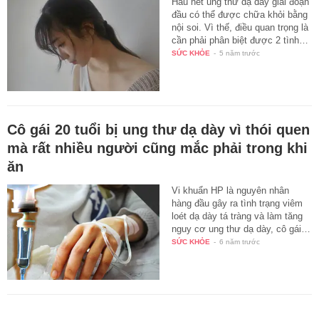
Hầu hết ung thư dạ dày giai đoạn
đầu có thể được chữa khỏi bằng
nội soi. Vì thế, điều quan trọng là
cần phải phân biệt được 2 tình…
SỨC KHỎE
-
5 năm trước
Cô gái 20 tuổi bị ung thư dạ dày vì thói quen
mà rất nhiều người cũng mắc phải trong khi
ăn
Vi khuẩn HP là nguyên nhân
hàng đầu gây ra tình trạng viêm
loét dạ dày tá tràng và làm tăng
nguy cơ ung thư dạ dày, cô gái…
SỨC KHỎE
-
6 năm trước