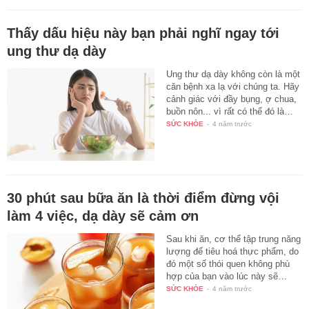
Thấy dấu hiệu này bạn phải nghĩ ngay tới
ung thư dạ dày
Ung thư dạ dày không còn là một
căn bệnh xa lạ với chúng ta. Hãy
cảnh giác với đầy bụng, ợ chua,
buồn nôn... vì rất có thể đó là…
SỨC KHỎE
-
4 năm trước
30 phút sau bữa ăn là thời điểm đừng vội
làm 4 việc, dạ dày sẽ cảm ơn
Sau khi ăn, cơ thể tập trung năng
lượng để tiêu hoá thực phẩm, do
đó một số thói quen không phù
hợp của bạn vào lúc này sẽ…
SỨC KHỎE
-
4 năm trước