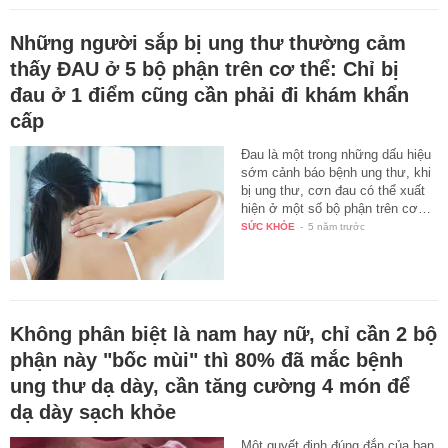
Những người sắp bị ung thư thường cảm
thấy ĐAU ở 5 bộ phận trên cơ thể: Chỉ bị
đau ở 1 điểm cũng cần phải đi khám khẩn
cấp
Đau là một trong những dấu hiệu
sớm cảnh báo bệnh ung thư, khi
bị ung thư, cơn đau có thể xuất
hiện ở một số bộ phận trên cơ…
SỨC KHỎE
-
5 năm trước
Không phân biệt là nam hay nữ, chỉ cần 2 bộ
phận này "bốc mùi" thì 80% đã mắc bệnh
ung thư dạ dày, cần tăng cường 4 món để
dạ dày sạch khỏe
Một quyết định đúng đắn của bạn