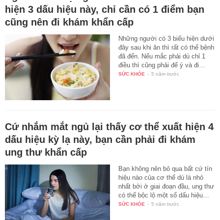
hiện 3 dấu hiệu này, chỉ cần có 1 điểm bạn
cũng nên đi khám khẩn cấp
Những người có 3 biểu hiện dưới
đây sau khi ăn thì rất có thể bệnh
đã đến. Nếu mắc phải dù chỉ 1
điều thì cũng phải để ý và đi…
SỨC KHỎE
-
5 năm trước
Cứ nhắm mắt ngủ lại thấy cơ thể xuất hiện 4
dấu hiệu kỳ lạ này, bạn cần phải đi khám
ung thư khẩn cấp
Bạn không nên bỏ qua bất cứ tín
hiệu nào của cơ thể dù là nhỏ
nhất bởi ở giai đoạn đầu, ung thư
có thể bộc lộ một số dấu hiệu…
SỨC KHỎE
-
5 năm trước