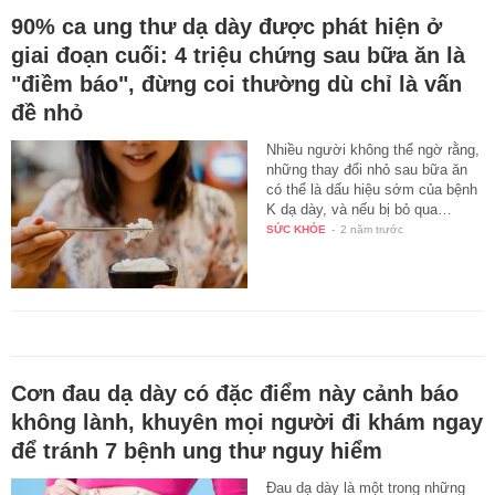
90% ca ung thư dạ dày được phát hiện ở
giai đoạn cuối: 4 triệu chứng sau bữa ăn là
"điềm báo", đừng coi thường dù chỉ là vấn
đề nhỏ
Nhiều người không thể ngờ rằng,
những thay đổi nhỏ sau bữa ăn
có thể là dấu hiệu sớm của bệnh
K dạ dày, và nếu bị bỏ qua…
SỨC KHỎE
-
2 năm trước
Cơn đau dạ dày có đặc điểm này cảnh báo
không lành, khuyên mọi người đi khám ngay
để tránh 7 bệnh ung thư nguy hiểm
Đau dạ dày là một trong những