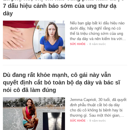
7 dấu hiệu cảnh báo sớm của ung thư dạ
dày
Nếu bạn gặp bất kì dấu hiệu nào
dưới đây, hãy nghĩ rằng nó có
thể là triệu chứng sớm của ung
thư dạ dày và nên kiểm tra với…
SỨC KHỎE
-
8 năm trước
Dù đang rất khỏe mạnh, cô gái này vẫn
quyết định cắt bỏ toàn bộ dạ dày và bác sĩ
nói cô đã làm đúng
Jemma Caprioli, 30 tuổi, đã quyết
định phẫu thuật cắt bỏ dạ dày
cho dù cô không bị bệnh hay bị
thương gì. Sau một thời gian,…
SỨC KHỎE
-
9 năm trước