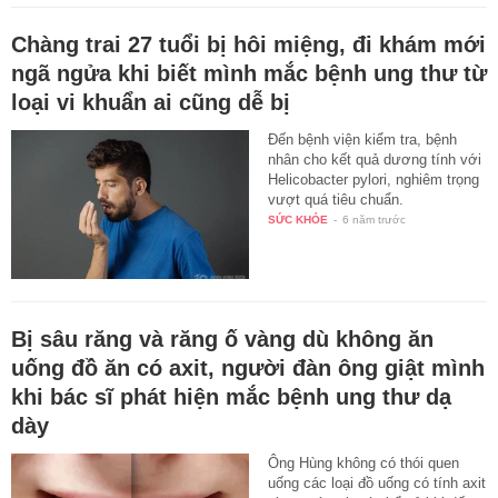
Chàng trai 27 tuổi bị hôi miệng, đi khám mới
ngã ngửa khi biết mình mắc bệnh ung thư từ
loại vi khuẩn ai cũng dễ bị
Đến bệnh viện kiểm tra, bệnh
nhân cho kết quả dương tính với
Helicobacter pylori, nghiêm trọng
vượt quá tiêu chuẩn.
SỨC KHỎE
-
6 năm trước
Bị sâu răng và răng ố vàng dù không ăn
uống đồ ăn có axit, người đàn ông giật mình
khi bác sĩ phát hiện mắc bệnh ung thư dạ
dày
Ông Hùng không có thói quen
uống các loại đồ uống có tính axit