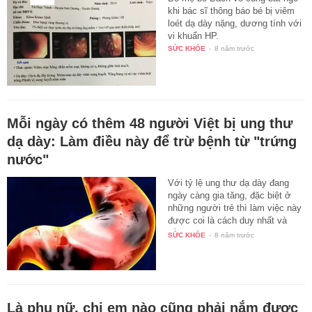
khi bác sĩ thông báo bé bị viêm
loét dạ dày nặng, dương tính với
vi khuẩn HP.
SỨC KHỎE
-
8 năm trước
Mỗi ngày có thêm 48 người Việt bị ung thư
dạ dày: Làm điều này để trừ bệnh từ "trứng
nước"
Với tỷ lệ ung thư dạ dày đang
ngày càng gia tăng, đặc biệt ở
những người trẻ thì làm việc này
được coi là cách duy nhất và
tốt…
SỨC KHỎE
-
8 năm trước
Là phụ nữ, chị em nào cũng phải nắm được