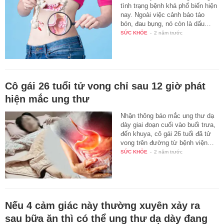
tình trạng bệnh khá phổ biến hiện
nay. Ngoài việc cảnh báo táo
bón, đau bụng, nó còn là dấu…
SỨC KHỎE
-
2 năm trước
Cô gái 26 tuổi tử vong chỉ sau 12 giờ phát
hiện mắc ung thư
Nhận thông báo mắc ung thư dạ
dày giai đoạn cuối vào buổi trưa,
đến khuya, cô gái 26 tuổi đã tử
vong trên đường từ bệnh viện…
SỨC KHỎE
-
2 năm trước
Nếu 4 cảm giác này thường xuyên xảy ra
sau bữa ăn thì có thể ung thư dạ dày đang