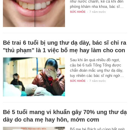
như nước chanh, kể cả khi đến
phòng khám nha khoa, bác sĩ…
SỨC KHỎE
-
7 năm trước
Bé trai 6 tuổi bị ung thư dạ dày, bác sĩ chỉ ra
"thủ phạm" là 1 việc bố mẹ hay làm cho con
Sau khi ăn quá nhiều đồ ngọt,
cậu bé 6 tuổi Tống Tống được
chẩn đoán mắc ung thư dạ dày,
tuy nhiên các bác sĩ nghi ngờ…
SỨC KHỎE
-
7 năm trước
Bé 5 tuổi mang vi khuẩn gây 70% ung thư dạ
dày do cha mẹ hay hôn, mớm cơm
Bố mẹ bé Bách vô cùng bất ngờ