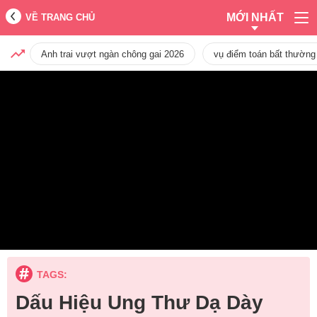
MỚI NHẤT
VỀ TRANG CHỦ
Anh trai vượt ngàn chông gai 2026
vụ điểm toán bất thường
TAGS:
Dấu Hiệu Ung Thư Dạ Dày