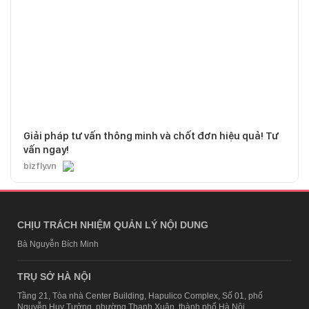
Giải pháp tư vấn thông minh và chốt đơn hiệu quả! Tư
vấn ngay!
bizfly.vn
CHỊU TRÁCH NHIỆM QUẢN LÝ NỘI DUNG
Bà Nguyễn Bích Minh
TRỤ SỞ HÀ NỘI
Tầng 21, Tòa nhà Center Building, Hapulico Complex, Số 01, phố
Nguyễn Huy Tưởng, phường Thanh Xuân, thành phố Hà Nội