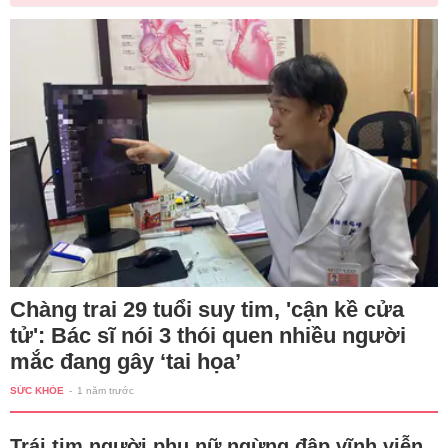
Chàng trai 29 tuổi suy tim, 'cận kề cửa
tử': Bác sĩ nói 3 thói quen nhiều người
mắc đang gây ‘tai họa’
SỨC KHỎE
-
1 năm trước
Trái tim người phụ nữ ngừng đập vĩnh viễn