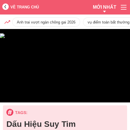
MỚI NHẤT
VỀ TRANG CHỦ
Anh trai vượt ngàn chông gai 2026
vụ điểm toán bất thường
TAGS:
Dấu Hiệu Suy Tim