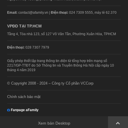
Email:
contact@afamily.vn |
Điện thoại:
024 7309 5555, máy lẻ 62.370
VPĐD TẠI TP.HCM
Tầng 4, Tòa nhà 123, số 127 Võ Văn Tần, Phường Xuân Hòa, TPHCM
Điện thoại:
028 7307 7979
Giấy phép thiết lập trang thông tin điện tử tổng hợp trên mạng số
2217/GP-TTĐT do Sở Thông tin và Truyền thông Hà Nội cấp ngày 10
tháng 4 năm 2019
© Copyright 2008 - 2024 – Công ty Cổ phần VCCorp
Chính sách bảo mật
Fanpage aFamily
Xem bản Desktop