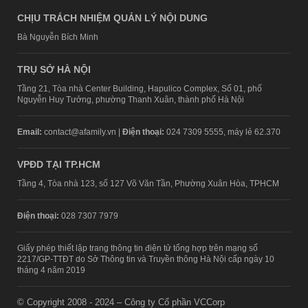
CHỊU TRÁCH NHIỆM QUẢN LÝ NỘI DUNG
Bà Nguyễn Bích Minh
TRỤ SỞ HÀ NỘI
Tầng 21, Tòa nhà Center Building, Hapulico Complex, Số 01, phố
Nguyễn Huy Tưởng, phường Thanh Xuân, thành phố Hà Nội
Email:
contact@afamily.vn |
Điện thoại:
024 7309 5555, máy lẻ 62.370
VPĐD TẠI TP.HCM
Tầng 4, Tòa nhà 123, số 127 Võ Văn Tần, Phường Xuân Hòa, TPHCM
Điện thoại:
028 7307 7979
Giấy phép thiết lập trang thông tin điện tử tổng hợp trên mạng số
2217/GP-TTĐT do Sở Thông tin và Truyền thông Hà Nội cấp ngày 10
tháng 4 năm 2019
© Copyright 2008 - 2024 – Công ty Cổ phần VCCorp