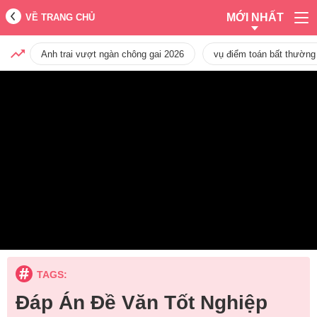
MỚI NHẤT
VỀ TRANG CHỦ
Anh trai vượt ngàn chông gai 2026
vụ điểm toán bất thường
TAGS:
Đáp Án Đề Văn Tốt Nghiệp