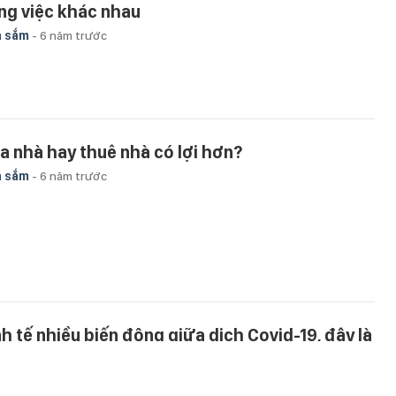
ng việc khác nhau
a sắm
-
6 năm trước
a nhà hay thuê nhà có lợi hơn?
a sắm
-
6 năm trước
nh tế nhiều biến động giữa dịch Covid-19, đây là
ều nên làm để bảo đảm tài chính cá nhân
g sở
-
6 năm trước