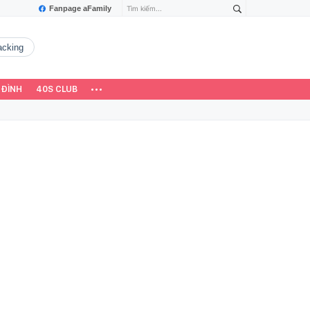
Fanpage aFamily
hacking
 ĐÌNH
40S CLUB