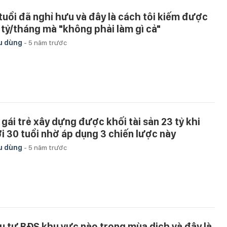
 tuổi đã nghỉ hưu và đây là cách tôi kiếm được
6 tỷ/tháng mà "không phải làm gì cả"
u dùng
-
5 năm trước
 gái trẻ xây dựng được khối tài sản 23 tỷ khi
i 30 tuổi nhờ áp dụng 3 chiến lược này
u dùng
-
5 năm trước
u tư BĐS khu vực nào trong mùa dịch và đây là