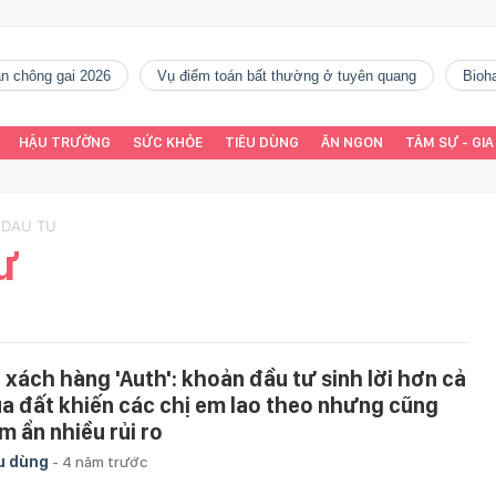
gàn chông gai 2026
vụ điểm toán bất thường ở tuyên quang
Bio
HẬU TRƯỜNG
SỨC KHỎE
TIÊU DÙNG
ĂN NGON
TÂM SỰ - GIA
 DAU TU
ư
i xách hàng 'Auth': khoản đầu tư sinh lời hơn cả
a đất khiến các chị em lao theo nhưng cũng
m ẩn nhiều rủi ro
u dùng
-
4 năm trước