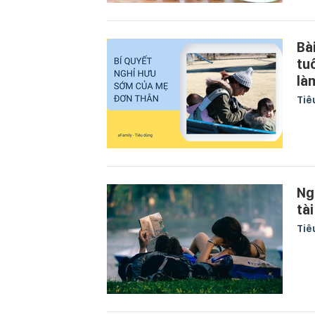
Bà
tuổ
là
Tiê
Ng
tà
Tiê