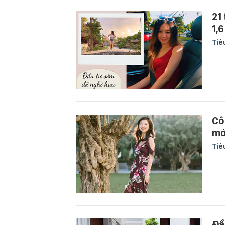
21
1,
Tiê
Cô
mớ
Tiê
Đầ