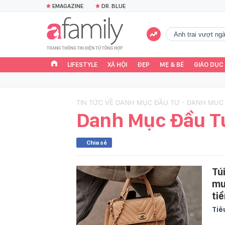
EMAGAZINE
DR. BLUE
Anh trai vượt n
LIFESTYLE
XÃ HỘI
ĐẸP
MẸ & BÉ
GIÁO DỤC
TIN TỨC VỀ DANH MỤC ĐẦU TƯ - DANH MUC
Danh Mục Đầu T
Chia sẻ
Tú
mu
tiề
Tiê