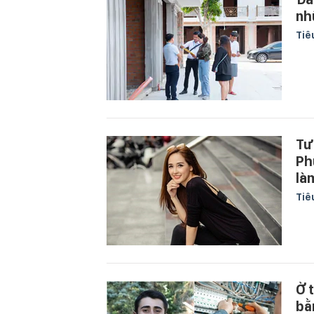
nh
Tiê
Tư
Ph
là
Tiê
Ở 
bằ