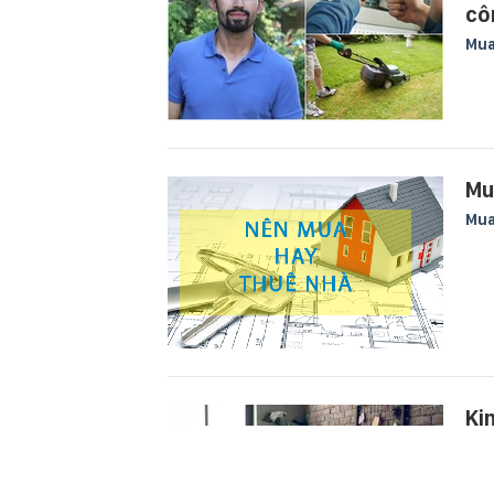
cô
Mu
Mu
Mu
Ki
đi
Côn