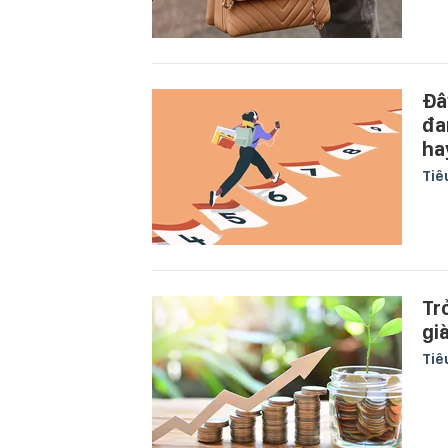
Đâ
đa
ha
Tiê
Tr
gi
Tiê