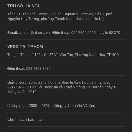
TRỤ SỞ HÀ NỘI
Tầng 21, Tòa nhà Center Building, Hapulico Complex, Số 01, phố
Nguyễn Huy Tưởng, phường Thanh Xuân, thành phố Hà Nội
Email:
contact@afamily.vn |
Điện thoại:
024 7309 5555, máy lẻ 62.370
VPĐD TẠI TP.HCM
Tầng 4, Tòa nhà 123, số 127 Võ Văn Tần, Phường Xuân Hòa, TPHCM
Điện thoại:
028 7307 7979
Giấy phép thiết lập trang thông tin điện tử tổng hợp trên mạng số
2217/GP-TTĐT do Sở Thông tin và Truyền thông Hà Nội cấp ngày 10
tháng 4 năm 2019
© Copyright 2008 - 2024 – Công ty Cổ phần VCCorp
Chính sách bảo mật