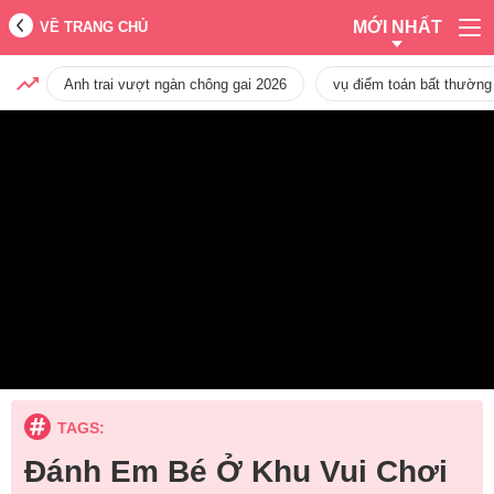
MỚI NHẤT
VỀ TRANG CHỦ
Anh trai vượt ngàn chông gai 2026
vụ điểm toán bất thường
TAGS:
Đánh Em Bé Ở Khu Vui Chơi