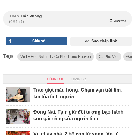
Theo
Tiền Phong
Copy link
(GMT +7)
Chia sẻ
Sao chép link
Tags:
Vụ Ly Hôn Nghìn Tỷ Cà Phê Trung Nguyên
Cà Phê Việt
Đặng
CÙNG MỤC
ĐANG HOT
Trao giọt máu hồng: Chạm vạn trái tim,
lan tỏa tình người
Đồng Nai: Tạm giữ đối tượng bạo hành
con gái riêng của người tình
Vụ cháy nhà, 2 bố con tử vong: Vợ từ