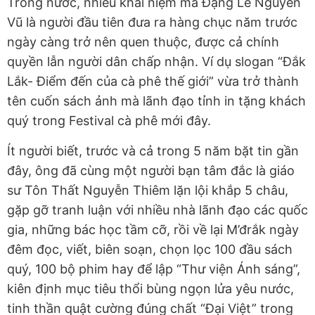
Trong nước, nhiều khái niệm mà Đặng Lê Nguyên
Vũ là người đầu tiên đưa ra hàng chục năm trước
ngày càng trở nên quen thuộc, được cả chính
quyền lẫn người dân chấp nhận. Ví dụ slogan “Đắk
Lắk- Điểm đến của cà phê thế giới” vừa trở thành
tên cuốn sách ảnh mà lãnh đạo tỉnh in tặng khách
quý trong Festival cà phê mới đây.
Ít người biết, trước và cả trong 5 năm bặt tin gần
đây, ông đã cùng một người bạn tâm đắc là giáo
sư Tôn Thất Nguyễn Thiêm lặn lội khắp 5 châu,
gặp gỡ tranh luận với nhiều nhà lãnh đạo các quốc
gia, những bác học tầm cỡ, rồi về lại M’đrắk ngày
đêm đọc, viết, biên soạn, chọn lọc 100 đầu sách
quý, 100 bộ phim hay để lập “Thư viện Ánh sáng”,
kiên định mục tiêu thổi bùng ngọn lửa yêu nước,
tinh thần quật cường đúng chất “Đại Việt” trong