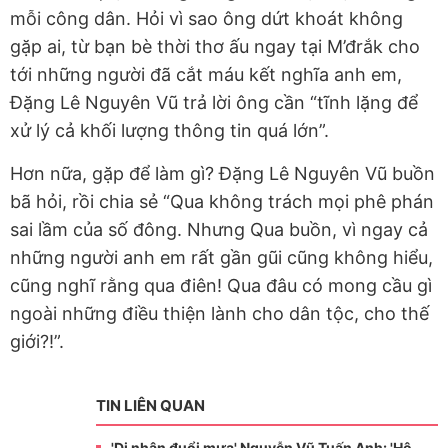
mỗi công dân. Hỏi vì sao ông dứt khoát không
gặp ai, từ bạn bè thời thơ ấu ngay tại M’đrắk cho
tới những người đã cắt máu kết nghĩa anh em,
Đặng Lê Nguyên Vũ trả lời ông cần “tĩnh lặng để
xử lý cả khối lượng thông tin quá lớn”.
Hơn nữa, gặp để làm gì? Đặng Lê Nguyên Vũ buồn
bã hỏi, rồi chia sẻ “Qua không trách mọi phê phán
sai lầm của số đông. Nhưng Qua buồn, vì ngay cả
những người anh em rất gần gũi cũng không hiểu,
cũng nghĩ rằng qua điên! Qua đâu có mong cầu gì
ngoài những điều thiện lành cho dân tộc, cho thế
giới?!”.
TIN LIÊN QUAN
'Dị nhân đuổi mưa' Nguyễn Vũ Tuấn Anh: 'Hô