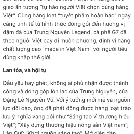
gieo ấn tượng “tự hào người Việt chọn dùng hàng
Việt”. Cùng hàng loạt “tuyệt phẩm hoàn hảo” ngày
càng tinh tế từ hình thức đóng gói đến hương vị
đậm đà của Trung Nguyên Legend, cà phê G7 đã
theo người Việt bay đi muôn phương, định vị hàng
chất lượng cao “made in Việt Nam” với người tiêu
dùng khắp thế giới.
Lan tỏa, và hội tụ
Dẫu yêu hay ghét, không ai phủ nhận được thành
công và đóng góp lớn lao của Trung Nguyên, của
Đặng Lê Nguyên Vũ. Với ý tưởng mới mẻ và nguồn
lực dồi dào, ông đã phát động được hàng loạt trào
lưu ý nghĩa vang dội như “Sáng tạo vì thương hiệu
Việt”; “Xây dựng thương hiệu nông sản Việt nam”;
Lập Quỹ “Khơi nguồn sáng tạo”, Mở diễn đàn