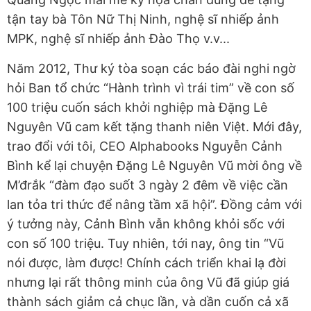
tận tay bà Tôn Nữ Thị Ninh, nghệ sĩ nhiếp ảnh
MPK, nghệ sĩ nhiếp ảnh Đào Thọ v.v...
Năm 2012, Thư ký tòa soạn các báo đài nghi ngờ
hỏi Ban tổ chức “Hành trình vì trái tim” về con số
100 triệu cuốn sách khởi nghiệp mà Đặng Lê
Nguyên Vũ cam kết tặng thanh niên Việt. Mới đây,
trao đổi với tôi, CEO Alphabooks Nguyễn Cảnh
Bình kể lại chuyện Đặng Lê Nguyên Vũ mời ông về
M’đrắk “đàm đạo suốt 3 ngày 2 đêm về việc cần
lan tỏa tri thức để nâng tầm xã hội”. Đồng cảm với
ý tưởng này, Cảnh Bình vẫn không khỏi sốc với
con số 100 triệu. Tuy nhiên, tới nay, ông tin “Vũ
nói được, làm được! Chính cách triển khai lạ đời
nhưng lại rất thông minh của ông Vũ đã giúp giá
thành sách giảm cả chục lần, và dần cuốn cả xã