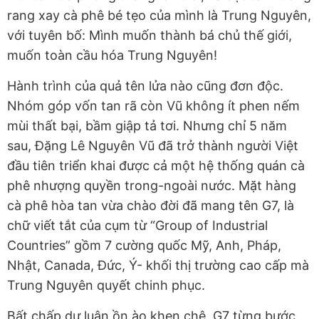
rang xay cà phê bé tẹo của mình là Trung Nguyên,
với tuyên bố: Mình muốn thành bá chủ thế giới,
muốn toàn cầu hóa Trung Nguyên!
Hành trình của quả tên lửa nào cũng đơn độc.
Nhóm góp vốn tan rã còn Vũ không ít phen nếm
mùi thất bại, bầm giập tả tơi. Nhưng chỉ 5 năm
sau, Đặng Lê Nguyên Vũ đã trở thành người Việt
đầu tiên triển khai được cả một hệ thống quán cà
phê nhượng quyền trong-ngoài nước. Mặt hàng
cà phê hòa tan vừa chào đời đã mang tên G7, là
chữ viết tắt của cụm từ “Group of Industrial
Countries” gồm 7 cường quốc Mỹ, Anh, Pháp,
Nhật, Canada, Đức, Ý- khối thị trường cao cấp mà
Trung Nguyên quyết chinh phục.
Bất chấp dư luận ồn ào khen chê, G7 từng bước