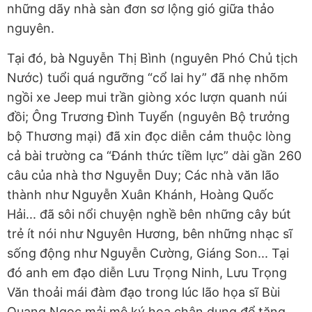
những dãy nhà sàn đơn sơ lộng gió giữa thảo
nguyên.
Tại đó, bà Nguyễn Thị Bình (nguyên Phó Chủ tịch
Nước) tuổi quá ngưỡng “cổ lai hy” đã nhẹ nhõm
ngồi xe Jeep mui trần giòng xóc lượn quanh núi
đồi; Ông Trương Đình Tuyển (nguyên Bộ trưởng
bộ Thương mại) đã xin đọc diễn cảm thuộc lòng
cả bài trường ca “Đánh thức tiềm lực” dài gần 260
câu của nhà thơ Nguyễn Duy; Các nhà văn lão
thành như Nguyễn Xuân Khánh, Hoàng Quốc
Hải... đã sôi nổi chuyện nghề bên những cây bút
trẻ ít nói như Nguyên Hương, bên những nhạc sĩ
sống động như Nguyễn Cường, Giáng Son... Tại
đó anh em đạo diễn Lưu Trọng Ninh, Lưu Trọng
Văn thoải mái đàm đạo trong lúc lão họa sĩ Bùi
Quang Ngọc mải mê ký họa chân dung để tặng