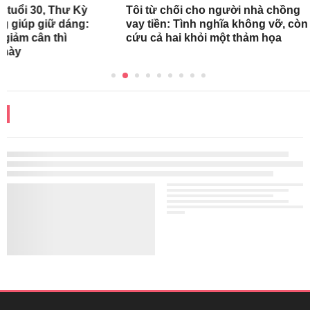
Tôi từ chối cho người nhà chồng
vay tiền: Tình nghĩa không vỡ, còn
cứu cả hai khỏi một thảm họa
ĐỌC THÊM
CHỊU TRÁCH NHIỆM QUẢN LÝ NỘI DUNG
Bà Nguyễn Bích Minh
TRỤ SỞ HÀ NỘI
Tầng 21, Tòa nhà Center Building, Hapulico Complex, Số 01, phố
Nguyễn Huy Tưởng, phường Thanh Xuân, thành phố Hà Nội
Email:
contact@afamily.vn |
Điện thoại:
024 7309 5555, máy lẻ 62.370