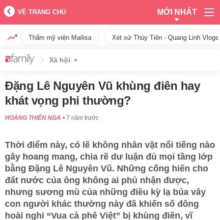
MỚI NHẤT
VỀ TRANG CHỦ
Thẩm mỹ viện Mailisa
Xét xử Thùy Tiên - Quang Linh Vlogs
Xã hội
Đặng Lê Nguyên Vũ khùng điên hay
khát vọng phi thường?
HOÀNG THIÊN NGA
7 năm trước
Thời điểm này, có lẽ không nhân vật nổi tiếng nào
gây hoang mang, chia rẽ dư luận đủ mọi tầng lớp
bằng Đặng Lê Nguyên Vũ. Những cống hiến cho
đất nước của ông không ai phủ nhận được,
nhưng sương mù của những điều kỳ lạ bủa vây
con người khác thường này đã khiến số đông
hoài nghi “Vua cà phê Việt” bị khùng điên, vĩ