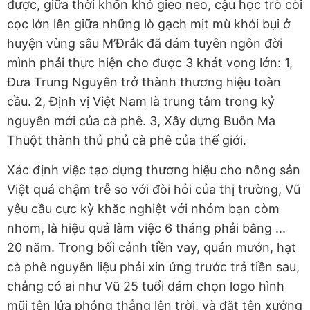
được, giữa thời khốn khó gieo neo, cậu học trò còi
cọc lớn lên giữa những lò gạch mịt mù khói bụi ở
huyện vùng sâu M’Đrắk đã dám tuyên ngôn đời
mình phải thực hiện cho được 3 khát vọng lớn: 1,
Đưa Trung Nguyên trở thành thương hiệu toàn
cầu. 2, Định vị Việt Nam là trung tâm trong kỷ
nguyên mới của cà phê. 3, Xây dựng Buôn Ma
Thuột thành thủ phủ cà phê của thế giới.
Xác định việc tạo dựng thương hiệu cho nông sản
Việt quá chậm trễ so với đòi hỏi của thị trường, Vũ
yêu cầu cực kỳ khắc nghiệt với nhóm bạn còm
nhom, là hiệu quả làm việc 6 tháng phải bằng ...
20 năm. Trong bối cảnh tiền vay, quán mướn, hạt
cà phê nguyên liệu phải xin ứng trước trả tiền sau,
chẳng có ai như Vũ 25 tuổi dám chọn logo hình
mũi tên lửa phóng thẳng lên trời, và đặt tên xưởng