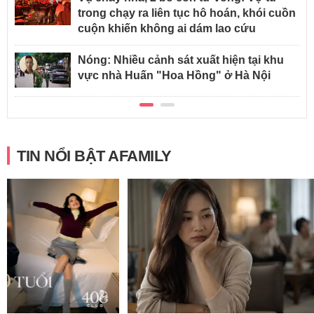
trong chạy ra liên tục hô hoán, khói cuồn
cuộn khiến không ai dám lao cứu
Nóng: Nhiều cảnh sát xuất hiện tại khu
vực nhà Huấn "Hoa Hồng" ở Hà Nội
TIN NỔI BẬT AFAMILY
3 tài khoản ng
thể không có: 
già rất dễ rơi
con cái