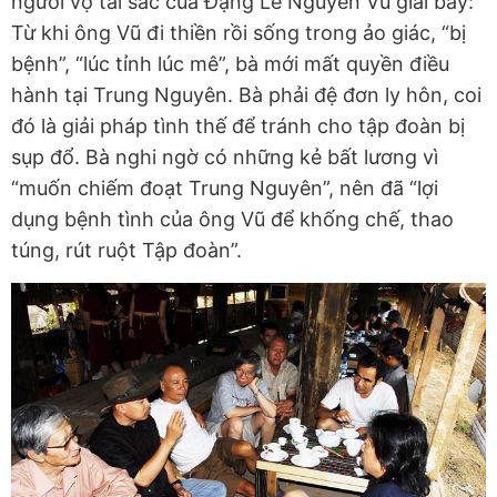
người vợ tài sắc của Đặng Lê Nguyên Vũ giãi bày:
Từ khi ông Vũ đi thiền rồi sống trong ảo giác, “bị
bệnh”, “lúc tỉnh lúc mê”, bà mới mất quyền điều
hành tại Trung Nguyên. Bà phải đệ đơn ly hôn, coi
đó là giải pháp tình thế để tránh cho tập đoàn bị
sụp đổ. Bà nghi ngờ có những kẻ bất lương vì
“muốn chiếm đoạt Trung Nguyên”, nên đã “lợi
dụng bệnh tình của ông Vũ để khống chế, thao
túng, rút ruột Tập đoàn”.