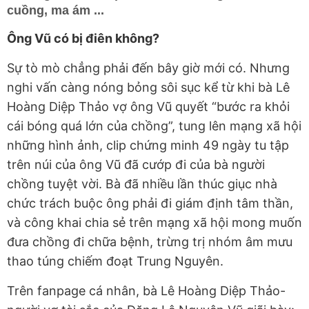
cuồng, ma ám ...
Ông Vũ có bị điên không?
Sự tò mò chẳng phải đến bây giờ mới có. Nhưng
nghi vấn càng nóng bỏng sôi sục kể từ khi bà Lê
Hoàng Diệp Thảo vợ ông Vũ quyết “bước ra khỏi
cái bóng quá lớn của chồng”, tung lên mạng xã hội
những hình ảnh, clip chứng minh 49 ngày tu tập
trên núi của ông Vũ đã cướp đi của bà người
chồng tuyệt vời. Bà đã nhiều lần thúc giục nhà
chức trách buộc ông phải đi giám định tâm thần,
và công khai chia sẻ trên mạng xã hội mong muốn
đưa chồng đi chữa bệnh, trừng trị nhóm âm mưu
thao túng chiếm đoạt Trung Nguyên.
Trên fanpage cá nhân, bà Lê Hoàng Diệp Thảo-