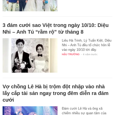
3 đám cưới sao Việt trong ngày 10/10: Diệu
Nhi – Anh Tú “rầm rộ” từ tháng 8
Liêu Hà Trinh, Lý Tuấn Kiệt, Diệu
Nhi – Anh Tú đều tổ chức hôn lễ
vào ngày 10/10 tới đây.
HẬU TRƯỜNG
-
4 năm trước
Vợ chồng Lê Hà bị trộm đột nhập vào nhà
lấy cắp tài sản ngay trong đêm diễn ra đám
cưới
Đám cưới Lê Hà và ông xã
chiếm nhiều sự quan tâm của