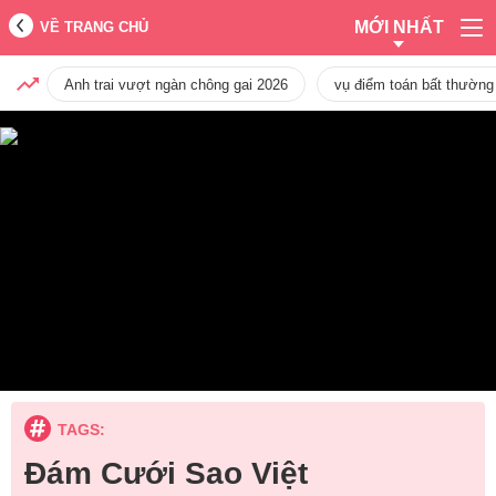
MỚI NHẤT
VỀ TRANG CHỦ
Anh trai vượt ngàn chông gai 2026
vụ điểm toán bất thường
TAGS:
Đám Cưới Sao Việt