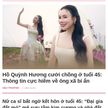
Hồ Quỳnh Hương cưới chồng ở tuổi 45:
Thông tin cực hiếm về ông xã bí ẩn
HẬU TRƯỜNG
-
1 năm trước
Nữ ca sĩ bất ngờ kết hôn ở tuổi 45: “Đại gia
đất mỏ” mê sưu tầm kim cương và nhà đất,