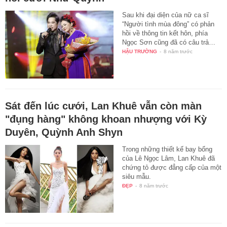
Sau khi đại diện của nữ ca sĩ
“Người tình mùa đông” có phản
hồi về thông tin kết hôn, phía
Ngọc Sơn cũng đã có câu trả…
HẬU TRƯỜNG
-
8 năm trước
Sát đến lúc cưới, Lan Khuê vẫn còn màn
"đụng hàng" không khoan nhượng với Kỳ
Duyên, Quỳnh Anh Shyn
Trong những thiết kế bay bổng
của Lê Ngọc Lâm, Lan Khuê đã
chứng tỏ được đẳng cấp của một
siêu mẫu.
ĐẸP
-
8 năm trước