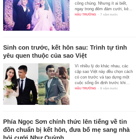
công chúng. Nhưng ít ai biết,
ngay trong đêm đám cưới, kẻ…
HẬU TRƯỜNG
-
7 năm trước
Sinh con trước, kết hôn sau: Trình tự tình
yêu quen thuộc của sao Việt
Vì nhiều lý do khác nhau, các
cặp sao Việt này đều chọn cách
có con trước và tạo dựng một
cuộc sống ổn định trước khi…
HẬU TRƯỜNG
-
8 năm trước
Phía Ngọc Sơn chính thức lên tiếng về tin
đồn chuẩn bị kết hôn, đưa bố mẹ sang nhà
hỏi cưới Như Quỳnh