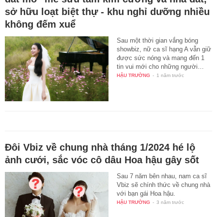
sở hữu loạt biệt thự - khu nghỉ dưỡng nhiều
không đếm xuể
Sau một thời gian vắng bóng
showbiz, nữ ca sĩ hạng A vẫn giữ
được sức nóng và mang đến 1
tin vui mới cho những người…
HẬU TRƯỜNG
-
1 năm trước
Đôi Vbiz về chung nhà tháng 1/2024 hé lộ
ảnh cưới, sắc vóc cô dâu Hoa hậu gây sốt
Sau 7 năm bên nhau, nam ca sĩ
Vbiz sẽ chính thức về chung nhà
với bạn gái Hoa hậu.
HẬU TRƯỜNG
-
3 năm trước