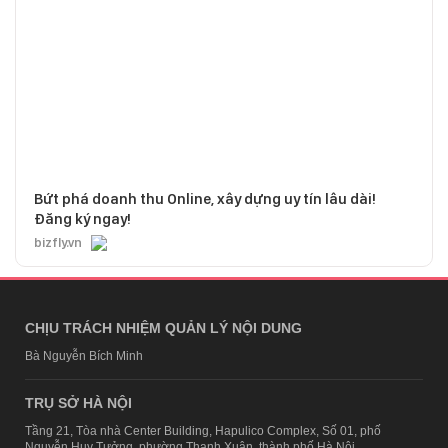
Bứt phá doanh thu Online, xây dựng uy tín lâu dài!
Đăng ký ngay!
bizfly.vn
CHỊU TRÁCH NHIỆM QUẢN LÝ NỘI DUNG
Bà Nguyễn Bích Minh
TRỤ SỞ HÀ NỘI
Tầng 21, Tòa nhà Center Building, Hapulico Complex, Số 01, phố
Nguyễn Huy Tưởng, phường Thanh Xuân, thành phố Hà Nội