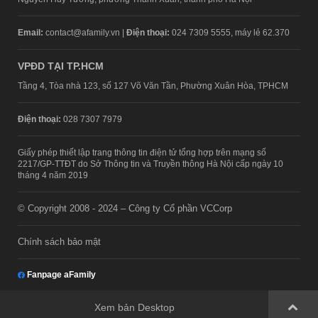
Email:
contact@afamily.vn |
Điện thoại:
024 7309 5555, máy lẻ 62.370
VPĐD TẠI TP.HCM
Tầng 4, Tòa nhà 123, số 127 Võ Văn Tần, Phường Xuân Hòa, TPHCM
Điện thoại:
028 7307 7979
Giấy phép thiết lập trang thông tin điện tử tổng hợp trên mạng số
2217/GP-TTĐT do Sở Thông tin và Truyền thông Hà Nội cấp ngày 10
tháng 4 năm 2019
© Copyright 2008 - 2024 – Công ty Cổ phần VCCorp
Chính sách bảo mật
Fanpage aFamily
Xem bản Desktop