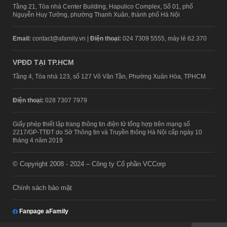
Tầng 21, Tòa nhà Center Building, Hapulico Complex, Số 01, phố
Nguyễn Huy Tưởng, phường Thanh Xuân, thành phố Hà Nội
Email:
contact@afamily.vn |
Điện thoại:
024 7309 5555, máy lẻ 62.370
VPĐD TẠI TP.HCM
Tầng 4, Tòa nhà 123, số 127 Võ Văn Tần, Phường Xuân Hòa, TPHCM
Điện thoại:
028 7307 7979
Giấy phép thiết lập trang thông tin điện tử tổng hợp trên mạng số
2217/GP-TTĐT do Sở Thông tin và Truyền thông Hà Nội cấp ngày 10
tháng 4 năm 2019
© Copyright 2008 - 2024 – Công ty Cổ phần VCCorp
Chính sách bảo mật
Fanpage aFamily