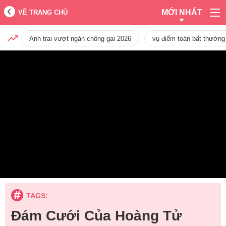
MỚI NHẤT
VỀ TRANG CHỦ
Anh trai vượt ngàn chông gai 2026
vụ điểm toán bất thường
TAGS:
Đám Cưới Của Hoàng Tử