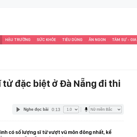
HẬU TRƯỜNG
SỨC KHỎE
TIÊU DÙNG
ĂN NGON
TÂM SỰ - GIA
ĩ tử đặc biệt ở Đà Nẵng đi thi
0:13
Nghe đọc bài
đình có số lượng sĩ tử vượt vũ môn đông nhất, kể