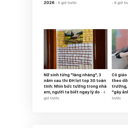
2026
-
6 giờ trước
-
6 giờ tr
Nữ sinh từng "làng nhàng", 3
Cô giáo
năm sau thi ĐH lọt top 30 toàn
theo dõi
tỉnh: Nhìn bức tường trong nhà
trường,
em, người ta biết ngay lý do
"gây ản
-
4
giờ trước
trước