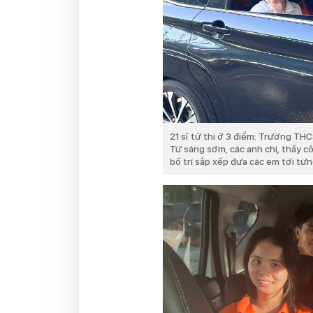
21 sĩ tử thi ở 3 điểm: Trường T
Từ sáng sớm, các anh chị, thầy cô
bố trí sắp xếp đưa các em tới từn