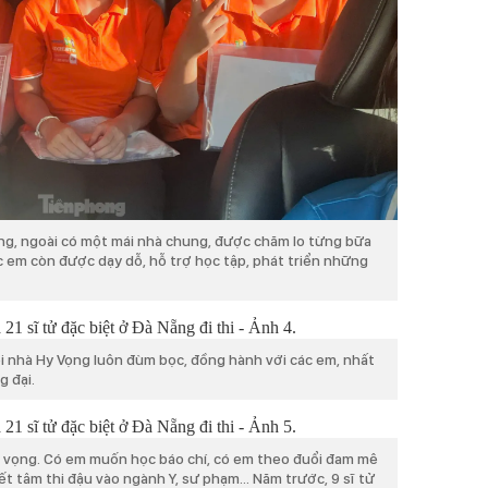
ọng, ngoài có một mái nhà chung, được chăm lo từng bữa
ác em còn được dạy dỗ, hỗ trợ học tập, phát triển những
i nhà Hy Vọng luôn đùm bọc, đồng hành với các em, nhất
g đại.
n vọng. Có em muốn học báo chí, có em theo đuổi đam mê
t tâm thi đậu vào ngành Y, sư phạm... Năm trước, 9 sĩ tử