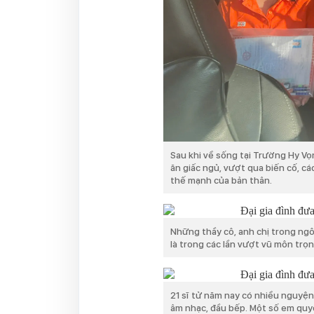
Sau khi về sống tại Trường Hy V
ăn giấc ngủ, vượt qua biến cố, c
thế mạnh của bản thân.
Những thầy cô, anh chị trong ngô
là trong các lần vượt vũ môn trọn
21 sĩ tử năm nay có nhiều nguyệ
âm nhạc, đầu bếp. Một số em quyế