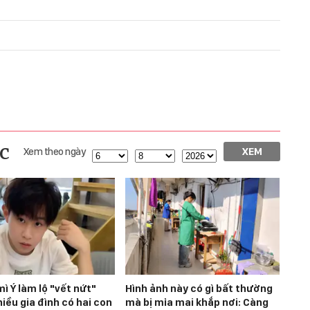
c
Xem theo ngày
XEM
mì Ý làm lộ "vết nứt"
Hình ảnh này có gì bất thường
iều gia đình có hai con
mà bị mỉa mai khắp nơi: Càng