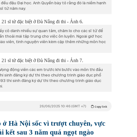
m đều đậu Đại học. Anh Quyền bày tỏ rằng đó là niềm hạnh
sĩ tử năm nay.
hầy cô dành nhiều sự quan tâm, chăm lo cho các sĩ tử để
ần thoải mái tập trung cho việc ôn luyện. Ngoài giờ học
giáo viên, tình nguyện viên kèm cặp thêm những môn học
 Vọng động viên các em trước khi bước vào môn thi đầu
thí sinh đăng ký dự thi theo chương trình giáo dục phổ
393 thí sinh đăng ký dự thi theo chương trình giáo dục
i.
26/06/2025 10:46 (GMT +7)
Copy link
 ở Hà Nội sốc vì trượt chuyên, vực
ái kết sau 3 năm quá ngọt ngào