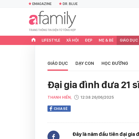
EMAGAZINE
DR. BLUE
LIFESTYLE
XÃ HỘI
ĐẸP
MẸ & BÉ
GIÁO DỤC
GIÁO DỤC
DẠY CON
HỌC ĐƯỜNG
Đại gia đình đưa 21 s
THANH HIỀN,
12:38 26/06/2025
CHIA SẺ
Đây là năm đầu tiên đại gia 