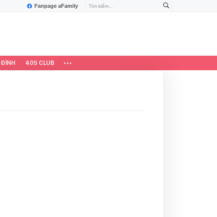
Fanpage aFamily
 ĐÌNH
40S CLUB