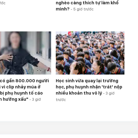
nghèo càng thích tự làm khổ
ước
mình?
-
5 giờ trước
 có gần 800.000 người
Học sinh vừa quay lại trường
 vì clip nhảy múa ở
học, phụ huynh nhận 'trát' nộp
 bị phụ huynh tố cáo
nhiều khoản thu vô lý
-
3 giờ
h hưởng xấu"
-
3 giờ
trước