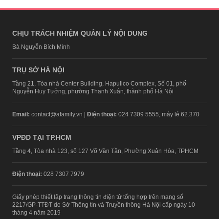
CHỊU TRÁCH NHIỆM QUẢN LÝ NỘI DUNG
Bà Nguyễn Bích Minh
TRỤ SỞ HÀ NỘI
Tầng 21, Tòa nhà Center Building, Hapulico Complex, Số 01, phố
Nguyễn Huy Tưởng, phường Thanh Xuân, thành phố Hà Nội
Email:
contact@afamily.vn |
Điện thoại:
024 7309 5555, máy lẻ 62.370
VPĐD TẠI TP.HCM
Tầng 4, Tòa nhà 123, số 127 Võ Văn Tần, Phường Xuân Hòa, TPHCM
Điện thoại:
028 7307 7979
Giấy phép thiết lập trang thông tin điện tử tổng hợp trên mạng số
2217/GP-TTĐT do Sở Thông tin và Truyền thông Hà Nội cấp ngày 10
tháng 4 năm 2019