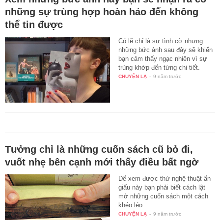
những sự trùng hợp hoàn hảo đến không
thể tin được
Có lẽ chỉ là sự tình cờ nhưng
những bức ảnh sau đây sẽ khiến
bạn cảm thấy ngạc nhiên vì sự
trùng khớp đến từng chi tiết.
CHUYỆN LẠ
-
9 năm trước
Tưởng chỉ là những cuốn sách cũ bỏ đi,
vuốt nhẹ bên cạnh mới thấy điều bất ngờ
Để xem được thứ nghệ thuật ẩn
giấu này bạn phải biết cách lật
mở những cuốn sách một cách
khéo léo.
CHUYỆN LẠ
-
9 năm trước