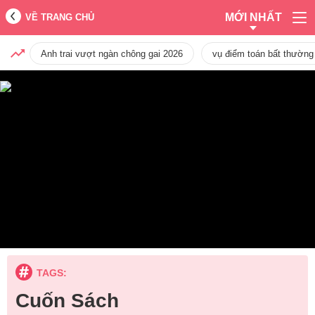
MỚI NHẤT
VỀ TRANG CHỦ
Anh trai vượt ngàn chông gai 2026
vụ điểm toán bất thường
TAGS:
Cuốn Sách