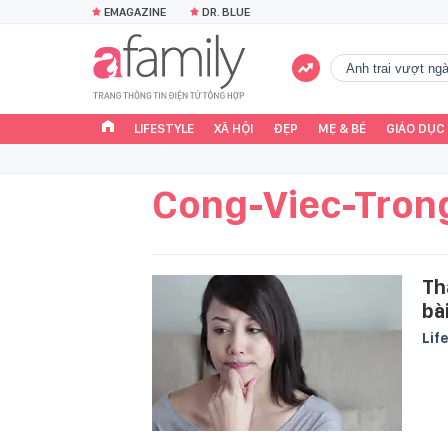
EMAGAZINE
DR. BLUE
Anh trai vượt n
LIFESTYLE
XÃ HỘI
ĐẸP
MẸ & BÉ
GIÁO DỤC
Cong-Viec-Tron
Th
bà
Lif