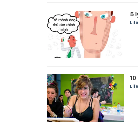
5 
Lif
10
Lif