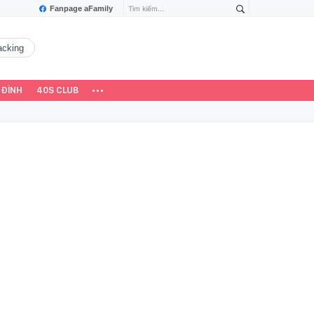
Fanpage aFamily
hacking
 ĐÌNH
40S CLUB