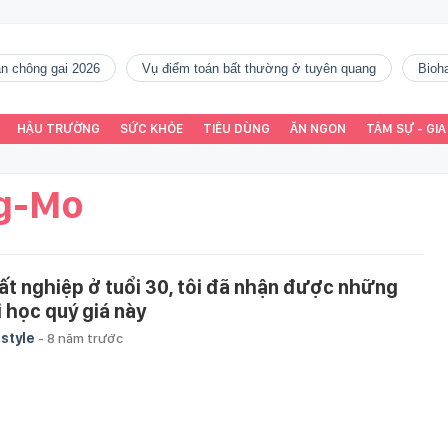
gàn chông gai 2026
vụ điểm toán bất thường ở tuyên quang
Bio
HẬU TRƯỜNG
SỨC KHỎE
TIÊU DÙNG
ĂN NGON
TÂM SỰ - GIA
g-Mo
ất nghiệp ở tuổi 30, tôi đã nhận được những
i học quý giá này
estyle
-
8 năm trước