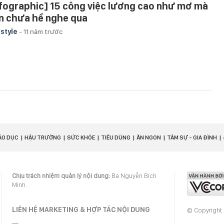
nfographic] 15 công việc lương cao như mơ mà
n chưa hề nghe qua
estyle
-
11 năm trước
ÁO DỤC
HẬU TRƯỜNG
SỨC KHỎE
TIÊU DÙNG
ĂN NGON
TÂM SỰ - GIA ĐÌNH
Chịu trách nhiệm quản lý nội dung:
Bà Nguyễn Bích
Minh.
LIÊN HỆ MARKETING & HỢP TÁC NỘI DUNG
© Copyright