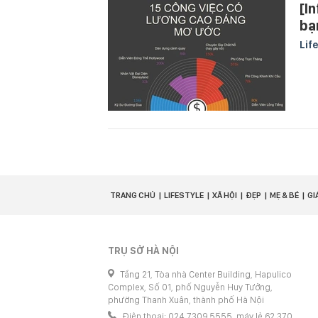
[I
bạ
Lif
TRANG CHỦ
LIFESTYLE
XÃ HỘI
ĐẸP
MẸ & BÉ
GI
TRỤ SỞ HÀ NỘI
Tầng 21, Tòa nhà Center Building, Hapulico
Complex, Số 01, phố Nguyễn Huy Tưởng,
phường Thanh Xuân, thành phố Hà Nội
Điện thoại: 024 7309 5555, máy lẻ 62.370