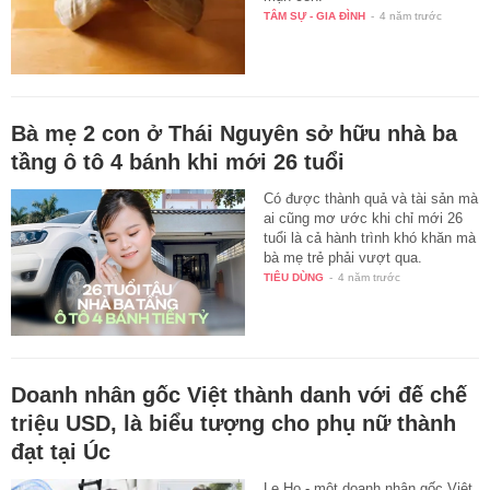
TÂM SỰ - GIA ĐÌNH
-
4 năm trước
Bà mẹ 2 con ở Thái Nguyên sở hữu nhà ba
tầng ô tô 4 bánh khi mới 26 tuổi
Có được thành quả và tài sản mà
ai cũng mơ ước khi chỉ mới 26
tuổi là cả hành trình khó khăn mà
bà mẹ trẻ phải vượt qua.
TIÊU DÙNG
-
4 năm trước
Doanh nhân gốc Việt thành danh với đế chế
triệu USD, là biểu tượng cho phụ nữ thành
đạt tại Úc
Le Ho - một doanh nhân gốc Việt