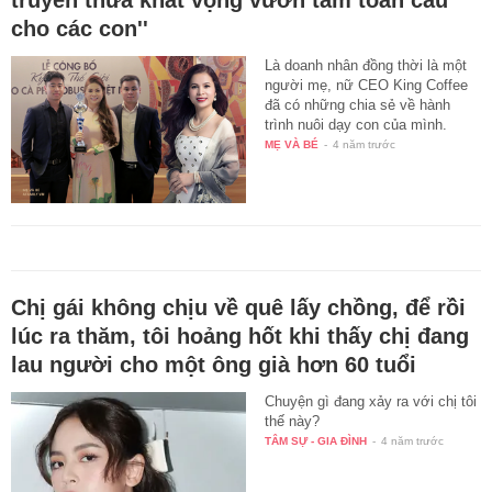
truyền thừa khát vọng vươn tầm toàn cầu
cho các con''
Là doanh nhân đồng thời là một
người mẹ, nữ CEO King Coffee
đã có những chia sẻ về hành
trình nuôi dạy con của mình.
MẸ VÀ BÉ
-
4 năm trước
Chị gái không chịu về quê lấy chồng, để rồi
lúc ra thăm, tôi hoảng hốt khi thấy chị đang
lau người cho một ông già hơn 60 tuổi
Chuyện gì đang xảy ra với chị tôi
thế này?
TÂM SỰ - GIA ĐÌNH
-
4 năm trước