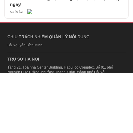
ngay!
cafef.vn
CHỊU TRÁCH NHIỆM QUẢN LÝ NỘI DUNG
Bà Nguyễn Bích Minh
TRỤ SỞ HÀ NỘI
Tầng 21, Tòa nhà Center Building, Hapulico Complex, Số 01, phố
Nguyễn Huy Tưởng, phường Thanh Xuân, thành phố Hà Nội
Email:
contact@afamily.vn |
Điện thoại:
024 7309 5555, máy lẻ 62.370
VPĐD TẠI TP.HCM
Tầng 4, Tòa nhà 123, số 127 Võ Văn Tần, Phường Xuân Hòa, TPHCM
Điện thoại:
028 7307 7979