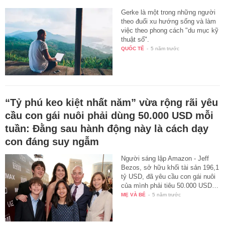
Gerke là một trong những người
theo đuổi xu hướng sống và làm
việc theo phong cách "du mục kỹ
thuật số".
QUỐC TẾ
-
5 năm trước
“Tỷ phú keo kiệt nhất năm” vừa rộng rãi yêu
cầu con gái nuôi phải dùng 50.000 USD mỗi
tuần: Đằng sau hành động này là cách dạy
con đáng suy ngẫm
Người sáng lập Amazon - Jeff
Bezos, sở hữu khối tài sản 196,1
tỷ USD, đã yêu cầu con gái nuôi
của mình phải tiêu 50.000 USD…
MẸ VÀ BÉ
-
5 năm trước