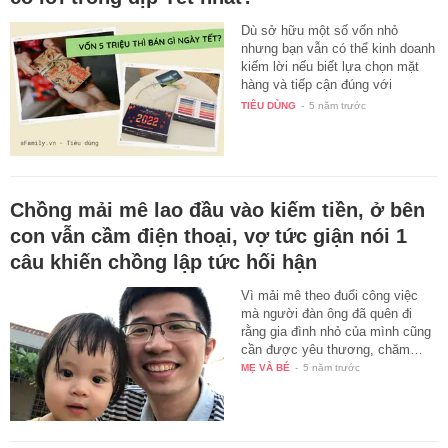
Dù sở hữu một số vốn nhỏ
nhưng bạn vẫn có thể kinh doanh
kiếm lời nếu biết lựa chọn mặt
hàng và tiếp cận đúng với
khách…
TIÊU DÙNG
-
5 năm trước
Chồng mải mê lao đầu vào kiếm tiền, ở bên
con vẫn cầm điện thoại, vợ tức giận nói 1
câu khiến chồng lập tức hối hận
Vì mải mê theo đuổi công việc
mà người đàn ông đã quên đi
rằng gia đình nhỏ của mình cũng
cần được yêu thương, chăm…
MẸ VÀ BÉ
-
5 năm trước