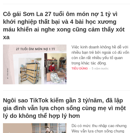
Cô gái Sơn La 27 tuổi ôm món nợ 1 tỷ vì
khởi nghiệp thất bại và 4 bài học xương
máu khiến ai nghe xong cũng cảm thấy xót
xa
Việc kinh doanh không hề dễ với
nhiều bạn trẻ bởi ngoài có đủ vốn
còn cần rất nhiều yếu tố quan
trọng khác tác động.
TIÊU DÙNG
-
5 năm trước
Ngôi sao TikTok kiếm gần 3 tỷ/năm, đã lập
gia đình vẫn lựa chọn sống cùng mẹ vì một
lý do không thể hợp lý hơn
Dù có mức thu nhập cao nhưng
Wey vẫn lựa chọn sống chung