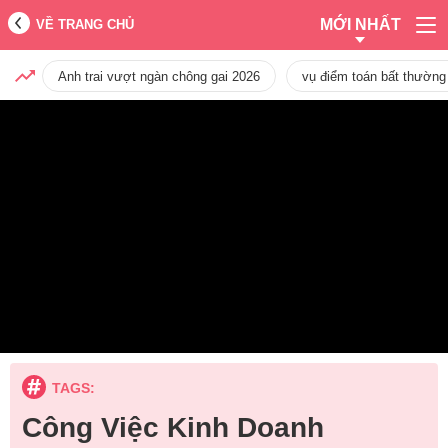
MỚI NHẤT
VỀ TRANG CHỦ
Anh trai vượt ngàn chông gai 2026
vụ điểm toán bất thường
TAGS:
Công Việc Kinh Doanh