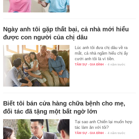
Ngày anh tôi gặp thất bại, cả nhà mới hiểu
được con người của chị dâu
Lúc anh tôi đưa chị dâu về ra
mắt, cả nhà ngầm hiểu chị ấy
cưới anh tôi là vì tiền.
TÂM SỰ - GIA ĐÌNH
-
4 năm trước
Biết tôi bán cửa hàng chữa bệnh cho mẹ,
đối tác đã tặng một bất ngờ lớn
Tại sao anh Chiến lại muốn hợp
tác làm ăn với tôi?
TÂM SỰ - GIA ĐÌNH
-
4 năm trước