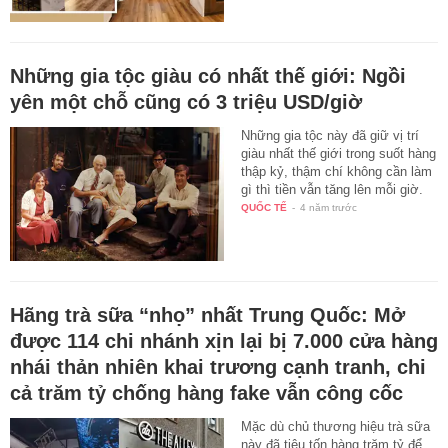
Những gia tộc giàu có nhất thế giới: Ngồi
yên một chỗ cũng có 3 triệu USD/giờ
Những gia tộc này đã giữ vị trí
giàu nhất thế giới trong suốt hàng
thập kỷ, thậm chí không cần làm
gì thì tiền vẫn tăng lên mỗi giờ.
QUỐC TẾ
-
4 năm trước
Hãng trà sữa “nhọ” nhất Trung Quốc: Mở
được 114 chi nhánh xịn lại bị 7.000 cửa hàng
nhái thản nhiên khai trương cạnh tranh, chi
cả trăm tỷ chống hàng fake vẫn công cốc
Mặc dù chủ thương hiệu trà sữa
này đã tiêu tốn hàng trăm tỷ để