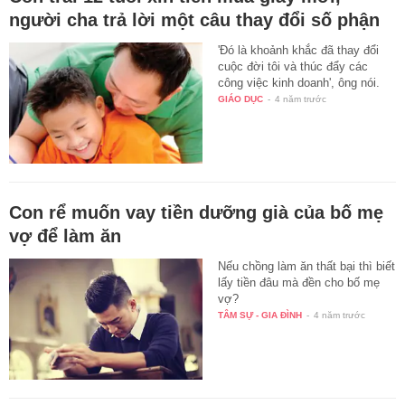
người cha trả lời một câu thay đổi số phận
'Đó là khoảnh khắc đã thay đổi
cuộc đời tôi và thúc đẩy các
công việc kinh doanh', ông nói.
GIÁO DỤC
-
4 năm trước
Con rể muốn vay tiền dưỡng già của bố mẹ
vợ để làm ăn
Nếu chồng làm ăn thất bại thì biết
lấy tiền đâu mà đền cho bố mẹ
vợ?
TÂM SỰ - GIA ĐÌNH
-
4 năm trước