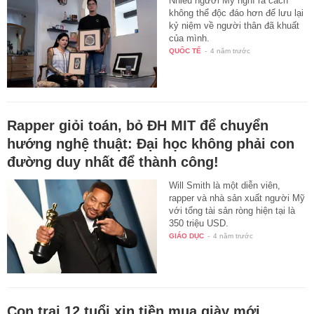
Nhiều người Mỹ nghĩ ra cách
không thể độc đáo hơn để lưu lại
kỷ niệm về người thân đã khuất
của mình.
QUỐC TẾ
-
4 năm trước
Rapper giỏi toán, bỏ ĐH MIT để chuyển
hướng nghệ thuật: Đại học không phải con
đường duy nhất để thành công!
Will Smith là một diễn viên,
rapper và nhà sản xuất người Mỹ
với tổng tài sản ròng hiện tại là
350 triệu USD.
GIÁO DỤC
-
4 năm trước
Con trai 12 tuổi xin tiền mua giày mới,