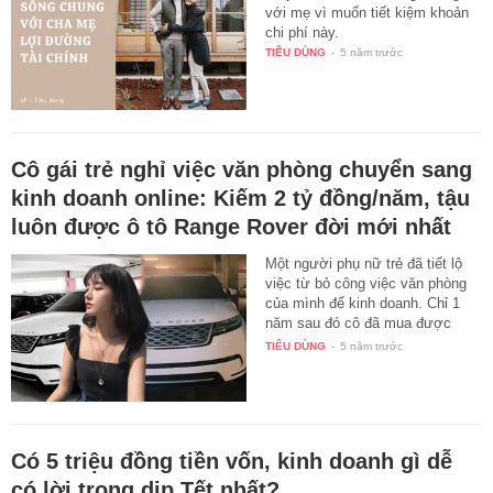
với mẹ vì muốn tiết kiệm khoản
chi phí này.
TIÊU DÙNG
-
5 năm trước
Cô gái trẻ nghỉ việc văn phòng chuyển sang
kinh doanh online: Kiếm 2 tỷ đồng/năm, tậu
luôn được ô tô Range Rover đời mới nhất
Một người phụ nữ trẻ đã tiết lộ
việc từ bỏ công việc văn phòng
của mình để kinh doanh. Chỉ 1
năm sau đó cô đã mua được
xe…
TIÊU DÙNG
-
5 năm trước
Có 5 triệu đồng tiền vốn, kinh doanh gì dễ
có lời trong dịp Tết nhất?