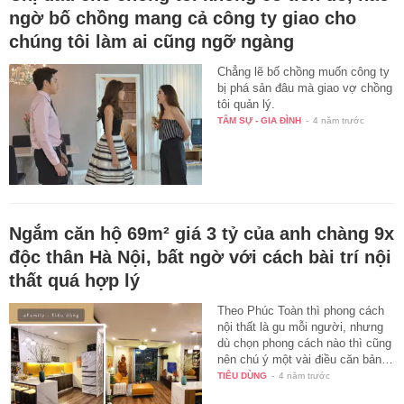
ngờ bố chồng mang cả công ty giao cho
chúng tôi làm ai cũng ngỡ ngàng
Chẳng lẽ bố chồng muốn công ty
bị phá sản đâu mà giao vợ chồng
tôi quản lý.
TÂM SỰ - GIA ĐÌNH
-
4 năm trước
Ngắm căn hộ 69m² giá 3 tỷ của anh chàng 9x
độc thân Hà Nội, bất ngờ với cách bài trí nội
thất quá hợp lý
Theo Phúc Toàn thì phong cách
nội thất là gu mỗi người, nhưng
dù chọn phong cách nào thì cũng
nên chú ý một vài điều căn bản…
TIÊU DÙNG
-
4 năm trước