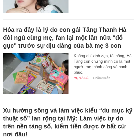
Hóa ra đây là lý do con gái Tăng Thanh Hà
đòi ngủ cùng mẹ, fan lại một lần nữa "đổ
gục" trước sự dịu dàng của bà mẹ 3 con
Không chỉ xinh đẹp, tài năng, Hà
Tăng còn chứng minh cô là một
người mẹ thành công và hạnh
phúc.
MẸ VÀ BÉ
-
4 năm trước
Xu hướng sống và làm việc kiểu “du mục kỹ
thuật số” lan rộng tại Mỹ: Làm việc tự do
trên nền tảng số, kiếm tiền được ở bất cứ
nơi đâu!