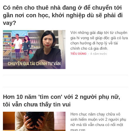
Có nên cho thuê nhà đang ở để chuyển tới
gần nơi con học, khởi nghiệp dù sẽ phải đi
vay?
Với những giải đáp tới từ chuyên
gia hi vọng sẽ giúp độc giả có lựa
chọn hướng đi hợp lý về tài
chính cho cả gia đình.
TIÊU DÙNG
-
4 năm trước
Hơn 10 năm 'tìm con' với 2 người phụ nữ,
tôi vẫn chưa thấy tin vui
Hơn chục năm chạy chữa vô
sinh hiếm muộn với 2 người phụ
nữ mà tôi vẫn chưa có nổi một
mụn con.