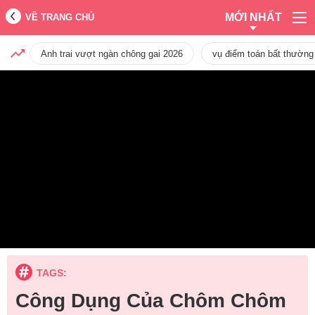
MỚI NHẤT
VỀ TRANG CHỦ
Anh trai vượt ngàn chông gai 2026
vụ điểm toán bất thường
TAGS:
Công Dụng Của Chôm Chôm