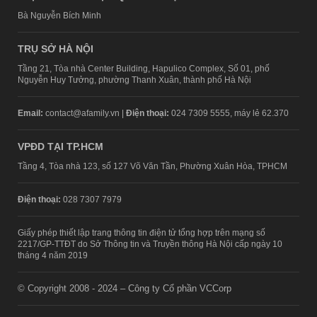
Bà Nguyễn Bích Minh
TRỤ SỞ HÀ NỘI
Tầng 21, Tòa nhà Center Building, Hapulico Complex, Số 01, phố
Nguyễn Huy Tưởng, phường Thanh Xuân, thành phố Hà Nội
Email:
contact@afamily.vn |
Điện thoại:
024 7309 5555, máy lẻ 62.370
VPĐD TẠI TP.HCM
Tầng 4, Tòa nhà 123, số 127 Võ Văn Tần, Phường Xuân Hòa, TPHCM
Điện thoại:
028 7307 7979
Giấy phép thiết lập trang thông tin điện tử tổng hợp trên mạng số
2217/GP-TTĐT do Sở Thông tin và Truyền thông Hà Nội cấp ngày 10
tháng 4 năm 2019
© Copyright 2008 - 2024 – Công ty Cổ phần VCCorp