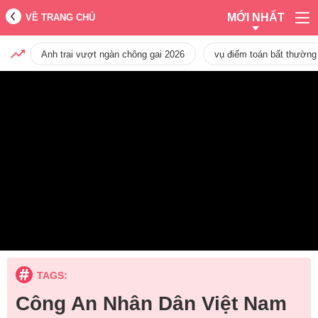
MỚI NHẤT
VỀ TRANG CHỦ
Anh trai vượt ngàn chông gai 2026
vụ điểm toán bất thường
TAGS:
Công An Nhân Dân Việt Nam