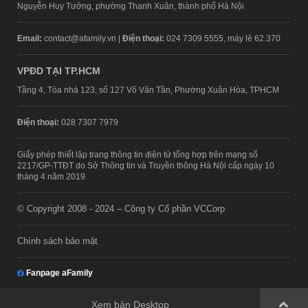
Nguyễn Huy Tưởng, phường Thanh Xuân, thành phố Hà Nội
Email:
contact@afamily.vn |
Điện thoại:
024 7309 5555, máy lẻ 62.370
VPĐD TẠI TP.HCM
Tầng 4, Tòa nhà 123, số 127 Võ Văn Tần, Phường Xuân Hòa, TPHCM
Điện thoại:
028 7307 7979
Giấy phép thiết lập trang thông tin điện tử tổng hợp trên mạng số
2217/GP-TTĐT do Sở Thông tin và Truyền thông Hà Nội cấp ngày 10
tháng 4 năm 2019
© Copyright 2008 - 2024 – Công ty Cổ phần VCCorp
Chính sách bảo mật
Fanpage aFamily
Xem bản Desktop