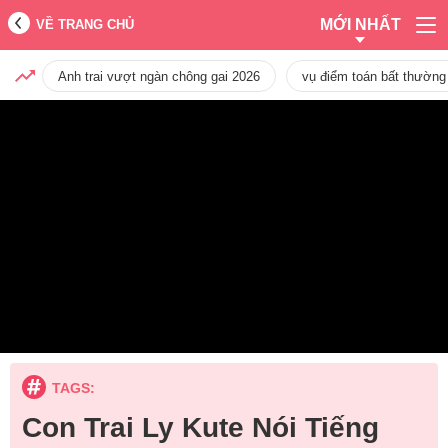
MỚI NHẤT
VỀ TRANG CHỦ
Anh trai vượt ngàn chông gai 2026
vụ điểm toán bất thường
TAGS:
Con Trai Ly Kute Nói Tiếng