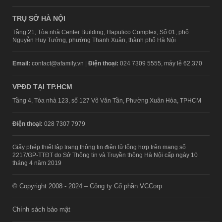
TRỤ SỞ HÀ NỘI
Tầng 21, Tòa nhà Center Building, Hapulico Complex, Số 01, phố
Nguyễn Huy Tưởng, phường Thanh Xuân, thành phố Hà Nội
Email:
contact@afamily.vn |
Điện thoại:
024 7309 5555, máy lẻ 62.370
VPĐD TẠI TP.HCM
Tầng 4, Tòa nhà 123, số 127 Võ Văn Tần, Phường Xuân Hòa, TPHCM
Điện thoại:
028 7307 7979
Giấy phép thiết lập trang thông tin điện tử tổng hợp trên mạng số
2217/GP-TTĐT do Sở Thông tin và Truyền thông Hà Nội cấp ngày 10
tháng 4 năm 2019
© Copyright 2008 - 2024 – Công ty Cổ phần VCCorp
Chính sách bảo mật