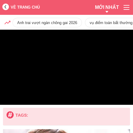
MỚI NHẤT
VỀ TRANG CHỦ
Anh trai vượt ngàn chông gai 2026
vụ điểm toán bất thường
TAGS: