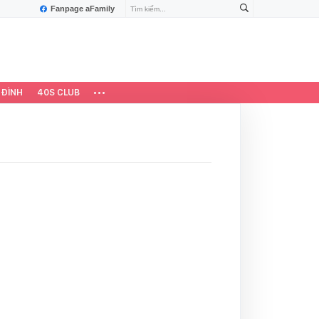
Fanpage aFamily
 ĐÌNH
40S CLUB