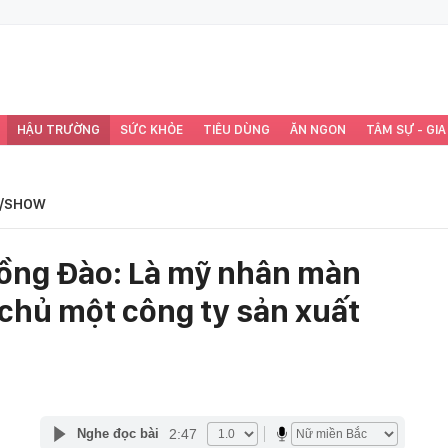
HẬU TRƯỜNG
SỨC KHỎE
TIÊU DÙNG
ĂN NGON
TÂM SỰ - GIA
/SHOW
Hồng Đào: Là mỹ nhân màn
m chủ một công ty sản xuất
2:47
Nghe đọc bài