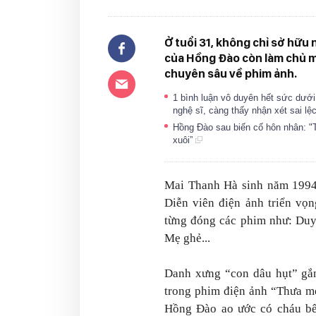
Ở tuổi 31, không chỉ sở hữu 
của Hồng Đào còn làm chủ m
chuyên sâu về phim ảnh.
1 bình luận vô duyên hết sức dướ
nghệ sĩ, càng thấy nhận xét sai l
Hồng Đào sau biến cố hôn nhân: "T
xuôi”
Mai Thanh Hà sinh năm 1994 
Diễn viên điện ảnh triển vọ
từng đóng các phim như:
Duy
Mẹ ghẻ
...
Danh xưng “con dâu hụt” gắ
trong phim điện ảnh “Thưa m
Hồng Đào ao ước có cháu bế