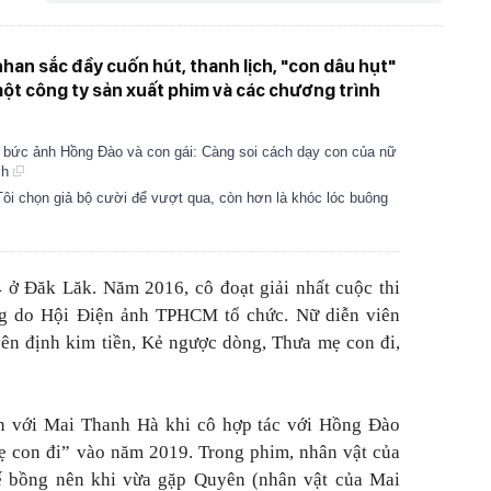
nhan sắc đầy cuốn hút, thanh lịch, "con dâu hụt"
ột công ty sản xuất phim và các chương trình
i bức ảnh Hồng Đào và con gái: Càng soi cách dạy con của nữ
ệch
ôi chọn giả bộ cười để vượt qua, còn hơn là khóc lóc buông
ở Đăk Lăk. Năm 2016, cô đoạt giải nhất cuộc thi
ng do Hội Điện ảnh TPHCM tổ chức. Nữ diễn viên
ên định kim tiền, Kẻ ngược dòng, Thưa mẹ con đi,
n với Mai Thanh Hà khi cô hợp tác với Hồng Đào
ẹ con đi” vào năm 2019. Trong phim, nhân vật của
 bồng nên khi vừa gặp Quyên (nhân vật của Mai