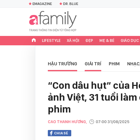
EMAGAZINE
DR. BLUE
LIFESTYLE
XÃ HỘI
ĐẸP
MẸ & BÉ
GIÁO DỤC
HẬU TRƯỜNG
GIẢI TRÍ
PHIM
NHẠC
“Con dâu hụt” của 
ảnh Việt, 31 tuổi là
phim
CAO THANH HƯƠNG,
07:00 31/08/2025
CHIA SẺ