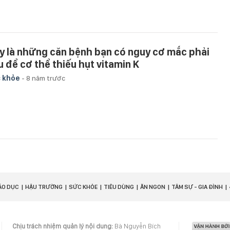
y là những căn bệnh bạn có nguy cơ mắc phải
u để cơ thể thiếu hụt vitamin K
 khỏe
-
8 năm trước
ÁO DỤC
HẬU TRƯỜNG
SỨC KHỎE
TIÊU DÙNG
ĂN NGON
TÂM SỰ - GIA ĐÌNH
Chịu trách nhiệm quản lý nội dung:
Bà Nguyễn Bích