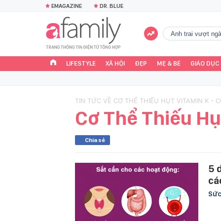
EMAGAZINE
DR. BLUE
Anh trai vượt n
LIFESTYLE
XÃ HỘI
ĐẸP
MẸ & BÉ
GIÁO DỤC
TIN TỨC VỀ CƠ THỂ THIẾU HỤT VITAMIN K - 
Cơ Thể Thiếu Hụ
Chia sẻ
5 
cá
Sức