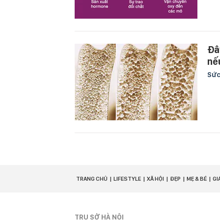
Đâ
nế
Sức
TRANG CHỦ
LIFESTYLE
XÃ HỘI
ĐẸP
MẸ & BÉ
GI
TRỤ SỞ HÀ NỘI