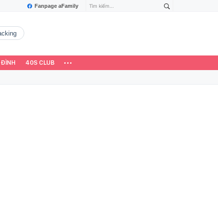
Fanpage aFamily
hacking
 ĐÌNH
40S CLUB