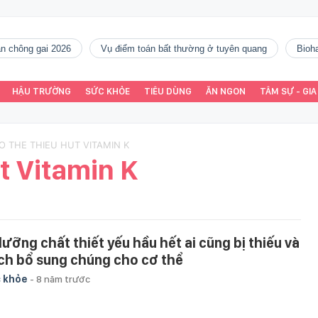
gàn chông gai 2026
vụ điểm toán bất thường ở tuyên quang
Bio
HẬU TRƯỜNG
SỨC KHỎE
TIÊU DÙNG
ĂN NGON
TÂM SỰ - GIA
CO THE THIEU HUT VITAMIN K
t Vitamin K
dưỡng chất thiết yếu hầu hết ai cũng bị thiếu và
ch bổ sung chúng cho cơ thể
 khỏe
-
8 năm trước