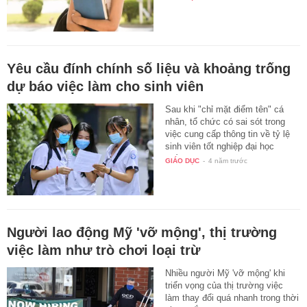
Yêu cầu đính chính số liệu và khoảng trống
dự báo việc làm cho sinh viên
Sau khi "chỉ mặt điểm tên" cá
nhân, tổ chức có sai sót trong
việc cung cấp thông tin về tỷ lệ
sinh viên tốt nghiệp đại học
thất…
GIÁO DỤC
-
4 năm trước
Người lao động Mỹ 'vỡ mộng', thị trường
việc làm như trò chơi loại trừ
Nhiều người Mỹ 'vỡ mộng' khi
triển vọng của thị trường việc
làm thay đổi quá nhanh trong thời