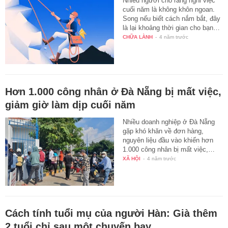
Nhiều người cho rằng nghỉ việc
cuối năm là không khôn ngoan.
Song nếu biết cách nắm bắt, đây
là lại khoảng thời gian cho bạn…
CHỮA LÀNH
-
4 năm trước
Hơn 1.000 công nhân ở Đà Nẵng bị mất việc,
giảm giờ làm dịp cuối năm
Nhiều doanh nghiệp ở Đà Nẵng
gặp khó khăn về đơn hàng,
nguyên liệu đầu vào khiến hơn
1.000 công nhân bị mất việc,…
XÃ HỘI
-
4 năm trước
Cách tính tuổi mụ của người Hàn: Già thêm
2 tuổi chỉ sau một chuyến bay