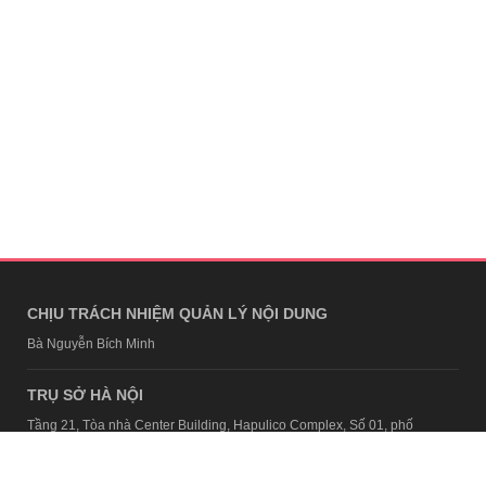
CHỊU TRÁCH NHIỆM QUẢN LÝ NỘI DUNG
Bà Nguyễn Bích Minh
TRỤ SỞ HÀ NỘI
Tầng 21, Tòa nhà Center Building, Hapulico Complex, Số 01, phố
Nguyễn Huy Tưởng, phường Thanh Xuân, thành phố Hà Nội