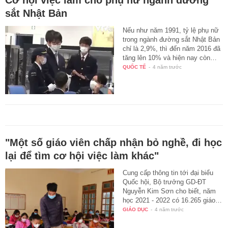
Cơ hội việc làm cho phụ nữ ngành đường
sắt Nhật Bản
Nếu như năm 1991, tỷ lệ phụ nữ
trong ngành đường sắt Nhật Bản
chỉ là 2,9%, thì đến năm 2016 đã
tăng lên 10% và hiện nay còn…
QUỐC TẾ
-
4 năm trước
"Một số giáo viên chấp nhận bỏ nghề, đi học
lại để tìm cơ hội việc làm khác"
Cung cấp thông tin tới đại biểu
Quốc hội, Bộ trưởng GD-ĐT
Nguyễn Kim Sơn cho biết, năm
học 2021 - 2022 có 16.265 giáo…
GIÁO DỤC
-
4 năm trước