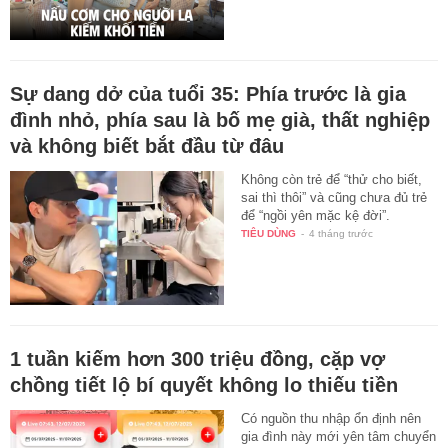
Sự dang dở của tuổi 35: Phía trước là gia
đình nhỏ, phía sau là bố mẹ già, thất nghiệp
và không biết bắt đầu từ đâu
Không còn trẻ để “thử cho biết,
sai thì thôi” và cũng chưa đủ trẻ
để “ngồi yên mặc kệ đời”.
TIÊU DÙNG
-
4 tháng trước
1 tuần kiếm hơn 300 triệu đồng, cặp vợ
chồng tiết lộ bí quyết không lo thiếu tiền
Có nguồn thu nhập ổn định nên
gia đình này mới yên tâm chuyển