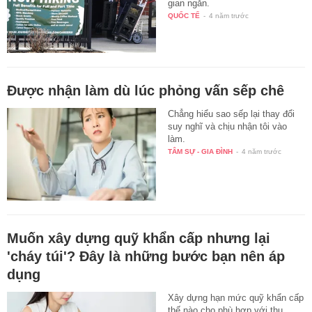
gian ngắn.
QUỐC TẾ
-
4 năm trước
Được nhận làm dù lúc phỏng vấn sếp chê
Chẳng hiểu sao sếp lại thay đổi
suy nghĩ và chịu nhận tôi vào
làm.
TÂM SỰ - GIA ĐÌNH
-
4 năm trước
Muốn xây dựng quỹ khẩn cấp nhưng lại
'cháy túi'? Đây là những bước bạn nên áp
dụng
Xây dựng hạn mức quỹ khẩn cấp
thế nào cho phù hợp với thu