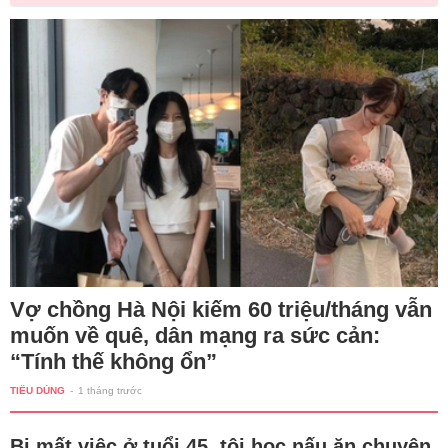
Vợ chồng Hà Nội kiếm 60 triệu/tháng vẫn
muốn về quê, dân mạng ra sức cản:
“Tính thế không ổn”
TIÊU DÙNG
-
1 tháng trước
Bị mất việc ở tuổi 45, tôi học nấu ăn chuyên