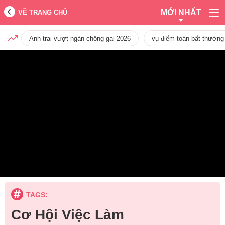
MỚI NHẤT
VỀ TRANG CHỦ
Anh trai vượt ngàn chông gai 2026
vụ điểm toán bất thường
TAGS:
Cơ Hội Việc Làm