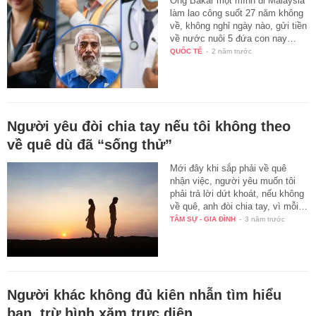
Ông Bakar một mình đi Malaysia
làm lao công suốt 27 năm không
về, không nghỉ ngày nào, gửi tiền
về nước nuôi 5 đứa con nay…
QUỐC TẾ
-
2 năm trước
Người yêu đòi chia tay nếu tôi không theo
về quê dù đã “sống thử”
Mới đây khi sắp phải về quê
nhận việc, người yêu muốn tôi
phải trả lời dứt khoát, nếu không
về quê, anh đòi chia tay, vì mỗi…
TÂM SỰ - GIA ĐÌNH
-
3 năm trước
Người khác không đủ kiên nhẫn tìm hiểu
bạn, trừ hình xăm trực diện