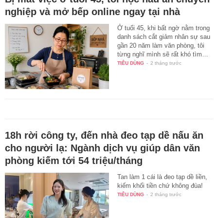
nghiệp và mở bếp online ngay tại nhà
Ở tuổi 45, khi bất ngờ nằm trong
danh sách cắt giảm nhân sự sau
gần 20 năm làm văn phòng, tôi
từng nghĩ mình sẽ rất khó tìm…
TIÊU DÙNG
-
2 tháng trước
18h rời công ty, đến nhà đeo tạp dề nấu ăn
cho người lạ: Ngành dịch vụ giúp dân văn
phòng kiếm tới 54 triệu/tháng
Tan làm 1 cái là đeo tạp dề liền,
kiếm khối tiền chứ không đùa!
TIÊU DÙNG
-
2 tháng trước