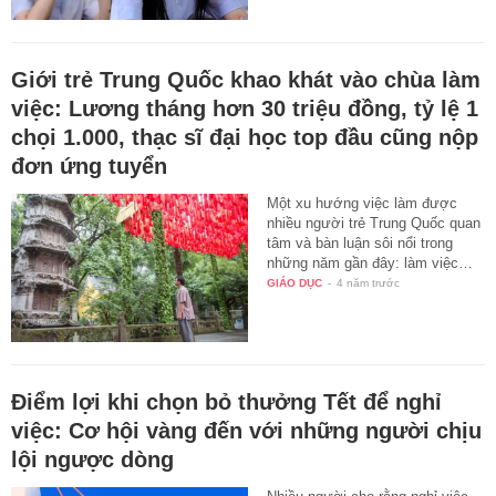
Giới trẻ Trung Quốc khao khát vào chùa làm
việc: Lương tháng hơn 30 triệu đồng, tỷ lệ 1
chọi 1.000, thạc sĩ đại học top đầu cũng nộp
đơn ứng tuyển
Một xu hướng việc làm được
nhiều người trẻ Trung Quốc quan
tâm và bàn luận sôi nổi trong
những năm gần đây: làm việc…
GIÁO DỤC
-
4 năm trước
Điểm lợi khi chọn bỏ thưởng Tết để nghỉ
việc: Cơ hội vàng đến với những người chịu
lội ngược dòng