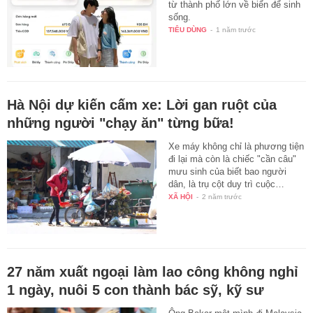
từ thành phố lớn về biển để sinh
sống.
TIÊU DÙNG
-
1 năm trước
Hà Nội dự kiến cấm xe: Lời gan ruột của
những người "chạy ăn" từng bữa!
Xe máy không chỉ là phương tiện
đi lại mà còn là chiếc "cần câu"
mưu sinh của biết bao người
dân, là trụ cột duy trì cuộc…
XÃ HỘI
-
2 năm trước
27 năm xuất ngoại làm lao công không nghỉ
1 ngày, nuôi 5 con thành bác sỹ, kỹ sư