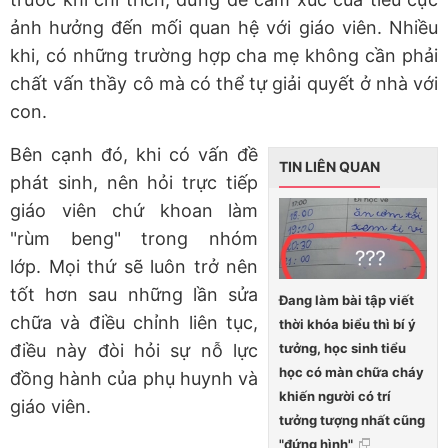
ảnh hưởng đến mối quan hệ với giáo viên. Nhiều
khi, có những trường hợp cha mẹ không cần phải
chất vấn thầy cô mà có thể tự giải quyết ở nhà với
con.
Bên cạnh đó, khi có vấn đề
TIN LIÊN QUAN
phát sinh, nên hỏi trực tiếp
giáo viên chứ khoan làm
"rùm beng" trong nhóm
lớp. Mọi thứ sẽ luôn trở nên
tốt hơn sau những lần sửa
Đang làm bài tập viết
chữa và điều chỉnh liên tục,
thời khóa biểu thì bí ý
tưởng, học sinh tiểu
điều này đòi hỏi sự nỗ lực
học có màn chữa cháy
đồng hành của phụ huynh và
khiến người có trí
giáo viên.
tưởng tượng nhất cũng
"đứng hình"