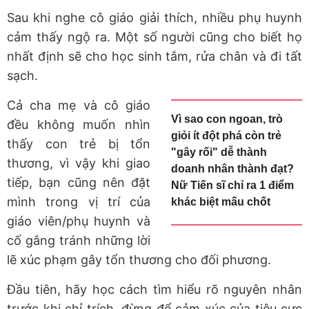
Sau khi nghe cô giáo giải thích, nhiều phụ huynh
cảm thấy ngộ ra. Một số người cũng cho biết họ
nhất định sẽ cho học sinh tắm, rửa chân và đi tất
sạch.
Cả cha mẹ và cô giáo
Vì sao con ngoan, trò
đều không muốn nhìn
giỏi ít đột phá còn trẻ
thấy con trẻ bị tổn
"gây rối" dễ thành
thương, vì vậy khi giao
doanh nhân thành đạt?
tiếp, bạn cũng nên đặt
Nữ Tiến sĩ chỉ ra 1 điểm
mình trong vị trí của
khác biệt mấu chốt
giáo viên/phụ huynh và
cố gắng tránh những lời
lẽ xúc phạm gây tổn thương cho đối phương.
Đầu tiên, hãy học cách tìm hiểu rõ nguyên nhân
trước khi chỉ trích, đừng để cảm xúc của tiêu cực