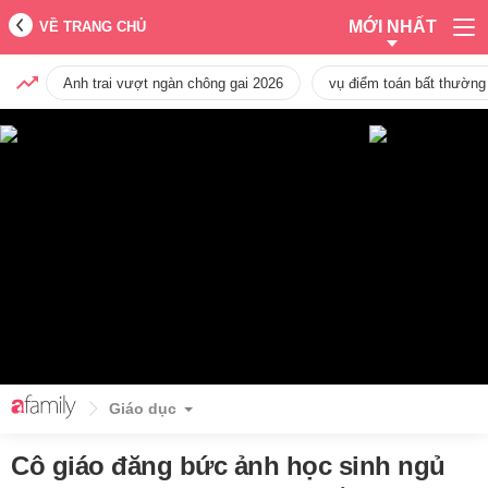
MỚI NHẤT
VỀ TRANG CHỦ
Anh trai vượt ngàn chông gai 2026
vụ điểm toán bất thường
Giáo dục
Cô giáo đăng bức ảnh học sinh ngủ