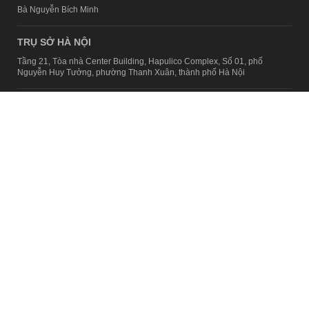
Bà Nguyễn Bích Minh
TRỤ SỞ HÀ NỘI
Tầng 21, Tòa nhà Center Building, Hapulico Complex, Số 01, phố
Nguyễn Huy Tưởng, phường Thanh Xuân, thành phố Hà Nội
Email:
contact@afamily.vn |
Điện thoại:
024 7309 5555, máy lẻ 62.370
VPĐD TẠI TP.HCM
Tầng 4, Tòa nhà 123, số 127 Võ Văn Tần, Phường Xuân Hòa, TPHCM
Điện thoại:
028 7307 7979
Giấy phép thiết lập trang thông tin điện tử tổng hợp trên mạng số
2217/GP-TTĐT do Sở Thông tin và Truyền thông Hà Nội cấp ngày 10
tháng 4 năm 2019
© Copyright 2008 - 2024 – Công ty Cổ phần VCCorp
Chính sách bảo mật