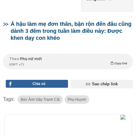
Á hậu làm mẹ đơn thân, bận rộn đến đâu cũng
dành 3 đêm trong tuần làm điều này: Được
khen dạy con khéo
Theo
Phụ nữ mới
Copy link
(GMT +7)
Chia sẻ
Sao chép link
Tags:
Bức Ảnh Gây Tranh Cãi
Phụ Huynh