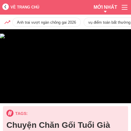
MỚI NHẤT
VỀ TRANG CHỦ
Anh trai vượt ngàn chông gai 2026
vụ điểm toán bất thường
TAGS:
Chuyện Chăn Gối Tuổi Già