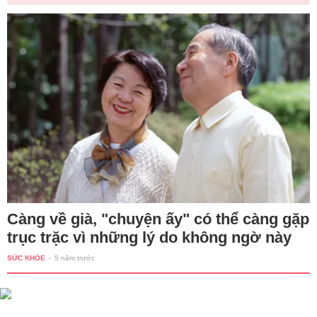
Càng về già, "chuyện ấy" có thể càng gặp
trục trặc vì những lý do không ngờ này
SỨC KHỎE
-
5 năm trước