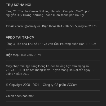
TRỤ SỞ HÀ NỘI
Tầng 21, Tòa nhà Center Building, Hapulico Complex, Số 01, phố
Nguyễn Huy Tưởng, phường Thanh Xuân, thành phố Hà Nội
Email:
contact@afamily.vn |
Điện thoại:
024 7309 5555, máy lẻ 62.370
VPĐD TẠI TP.HCM
Tầng 4, Tòa nhà 123, số 127 Võ Văn Tần, Phường Xuân Hòa, TPHCM
Điện thoại:
028 7307 7979
Giấy phép thiết lập trang thông tin điện tử tổng hợp trên mạng số
2217/GP-TTĐT do Sở Thông tin và Truyền thông Hà Nội cấp ngày 10
tháng 4 năm 2019
© Copyright 2008 - 2024 – Công ty Cổ phần VCCorp
Chính sách bảo mật