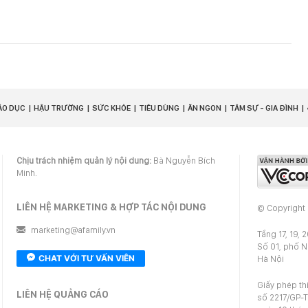
ÁO DỤC
HẬU TRƯỜNG
SỨC KHỎE
TIÊU DÙNG
ĂN NGON
TÂM SỰ - GIA ĐÌNH
Chịu trách nhiệm quản lý nội dung:
Bà Nguyễn Bích
Minh.
LIÊN HỆ MARKETING & HỢP TÁC NỘI DUNG
© Copyright
marketing@afamily.vn
Tầng 17, 19, 
Số 01, phố 
CHAT VỚI TƯ VẤN VIÊN
Hà Nội
Giấy phép th
LIÊN HỆ QUẢNG CÁO
số 2217/GP-T