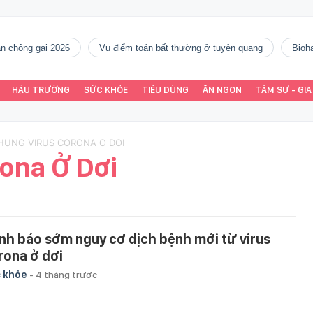
gàn chông gai 2026
vụ điểm toán bất thường ở tuyên quang
Bio
HẬU TRƯỜNG
SỨC KHỎE
TIÊU DÙNG
ĂN NGON
TÂM SỰ - GIA
CHUNG VIRUS CORONA O DOI
ona Ở Dơi
nh báo sớm nguy cơ dịch bệnh mới từ virus
rona ở dơi
 khỏe
-
4 tháng trước