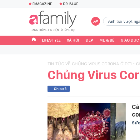
EMAGAZINE
DR. BLUE
Anh trai vượt n
LIFESTYLE
XÃ HỘI
ĐẸP
MẸ & BÉ
GIÁO DỤC
TIN TỨC VỀ CHỦNG VIRUS CORONA Ở DƠI - 
Chủng Virus Cor
Chia sẻ
Cả
co
Sức