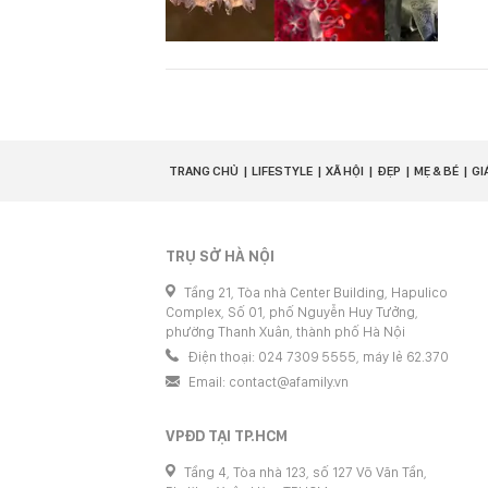
TRANG CHỦ
LIFESTYLE
XÃ HỘI
ĐẸP
MẸ & BÉ
GI
TRỤ SỞ HÀ NỘI
Tầng 21, Tòa nhà Center Building, Hapulico
Complex, Số 01, phố Nguyễn Huy Tưởng,
phường Thanh Xuân, thành phố Hà Nội
Điện thoại: 024 7309 5555, máy lẻ 62.370
Email:
contact@afamily.vn
VPĐD TẠI TP.HCM
Tầng 4, Tòa nhà 123, số 127 Võ Văn Tần,