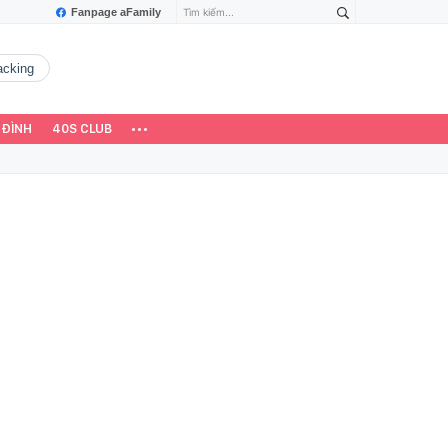
Fanpage aFamily
hacking
 ĐÌNH
40S CLUB