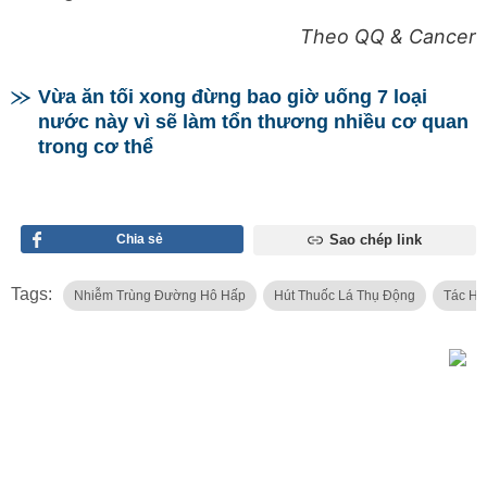
Theo QQ & Cancer
Vừa ăn tối xong đừng bao giờ uống 7 loại
nước này vì sẽ làm tổn thương nhiều cơ quan
trong cơ thể
Chia sẻ
Sao chép link
Tags:
Nhiễm Trùng Đường Hô Hấp
Hút Thuốc Lá Thụ Động
Tác Hạ