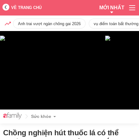
MỚI NHẤT
VỀ TRANG CHỦ
Anh trai vượt ngàn chông gai 2026
vụ điểm toán bất thường
Sức khỏe
Chồng nghiện hút thuốc lá có thể