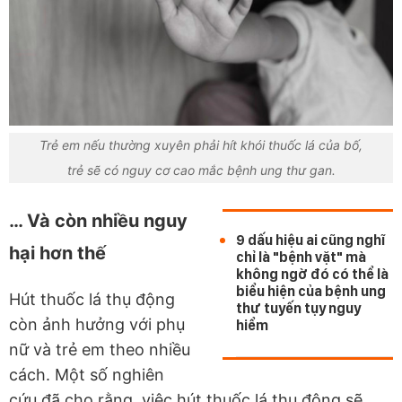
Trẻ em nếu thường xuyên phải hít khói thuốc lá của bố,
trẻ sẽ có nguy cơ cao mắc bệnh ung thư gan.
… Và còn nhiều nguy
9 dấu hiệu ai cũng nghĩ
hại hơn thế
chỉ là "bệnh vặt" mà
không ngờ đó có thể là
biểu hiện của bệnh ung
Hút thuốc lá thụ động
thư tuyến tụy nguy
còn ảnh hưởng với phụ
hiểm
nữ và trẻ em theo nhiều
cách. Một số nghiên
cứu đã cho rằng, việc hút thuốc lá thụ động sẽ