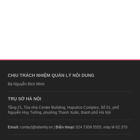
CHỊU TRÁCH NHIỆM QUẢN LÝ NỘI DUNG
Bà Nguyễn Bích Minh
TRỤ SỞ HÀ NỘI
Tầng 21, Tòa nhà Center Building, Hapulico Complex, Số 01, phố
Nguyễn Huy Tưởng, phường Thanh Xuân, thành phố Hà Nội
Email:
contact@afamily.vn |
Điện thoại:
024 7309 5555, máy lẻ 62.370