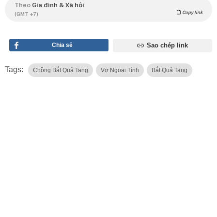
Theo
Gia đình & Xã hội
Copy link
(GMT +7)
Chia sẻ
Sao chép link
Tags:
Chồng Bắt Quả Tang
Vợ Ngoại Tình
Bắt Quả Tang