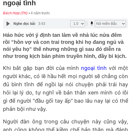
ngoại tình
Bách Hợp (TH)
4 năm trước
Nghe đọc bài
3:43
Háo hức với ý định tan làm về nhà lúc nửa đêm
rồi "hôn vợ và con trai trong khi họ đang ngủ và
nói yêu họ" thế nhưng những gì sau đó diễn ra
như trong kịch bản phim truyền hình, đầy bi kịch.
Khi bắt gặp bạn đời của mình
ngoại tình
với một
người khác, có lẽ hầu hết mọi người sẽ chẳng còn
đủ bình tĩnh để ngồi lại nói chuyện phải trái hay
hỏi lại lý do, tự nghĩ về bản thân xem mình có lỗi
gì để người "đầu gối tay ấp" bao lâu nay lại có thể
phản bội như vậy.
Người đàn ông trong câu chuyện này cũng vậy,
anh cũng không thể kiềm chế bản thân mà đánh