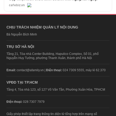
cafebiz.vn
CHỊU TRÁCH NHIỆM QUẢN LÝ NỘI DUNG
Bà Nguyễn Bích Minh
TRỤ SỞ HÀ NỘI
Tầng 21, Tòa nhà Center Building, Hapulico Complex, Số 01, phố
Nguyễn Huy Tưởng, phường Thanh Xuân, thành phố Hà Nội
Email:
contact@afamily.vn |
Điện thoại:
024 7309 5555, máy lẻ 62.370
VPĐD TẠI TP.HCM
Tầng 4, Tòa nhà 123, số 127 Võ Văn Tần, Phường Xuân Hòa, TPHCM
Điện thoại:
028 7307 7979
Giấy phép thiết lập trang thông tin điện tử tổng hợp trên mạng số