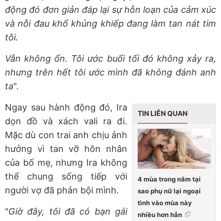
động đó đơn giản đáp lại sự hỗn loạn của cảm xúc
và nỗi đau khổ khủng khiếp đang làm tan nát tim
tôi.
Vẫn không ổn. Tôi ước buổi tối đó không xảy ra,
nhưng trên hết tôi ước mình đã không đánh anh
ta
".
Ngay sau hành động đó, Ira
TIN LIÊN QUAN
dọn đồ và xách vali ra đi.
Mặc dù con trai anh chịu ảnh
hưởng vì tan vỡ hôn nhân
của bố mẹ, nhưng Ira không
thể chung sống tiếp với
4 mùa trong năm tại
người vợ đã phản bội mình.
sao phụ nữ lại ngoại
tình vào mùa này
"
Giờ đây, tôi đã có bạn gái
nhiều hơn hẳn