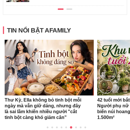
TIN NỔI BẬT AFAMILY
Thư Kỳ, Ella không bỏ tinh bột mỗi
42 tuổi mới bắ
ngày mà vẫn giữ dáng, nhưng đây
Người phụ nữ 
là sai lầm khiến nhiều người "cắt
biến núi hoan
tinh bột càng khó giảm cân"
1.500m²