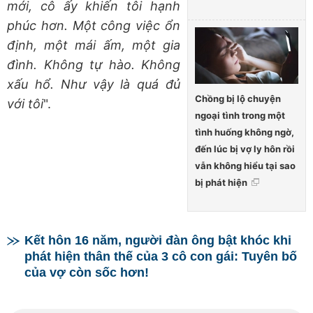
mới, cô ấy khiến tôi hạnh
phúc hơn. Một công việc ổn
định, một mái ấm, một gia
đình. Không tự hào. Không
xấu hổ. Như vậy là quá đủ
Chồng bị lộ chuyện
với tôi
".
ngoại tình trong một
tình huống không ngờ,
đến lúc bị vợ ly hôn rồi
vẫn không hiểu tại sao
bị phát hiện
Kết hôn 16 năm, người đàn ông bật khóc khi
phát hiện thân thế của 3 cô con gái: Tuyên bố
của vợ còn sốc hơn!