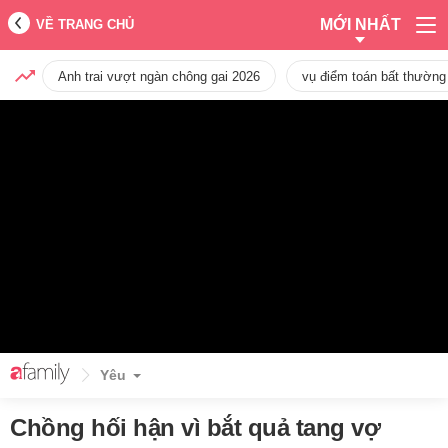
MỚI NHẤT
VỀ TRANG CHỦ
Anh trai vượt ngàn chông gai 2026
vụ điểm toán bất thường
Yêu
Chồng hối hận vì bắt quả tang vợ