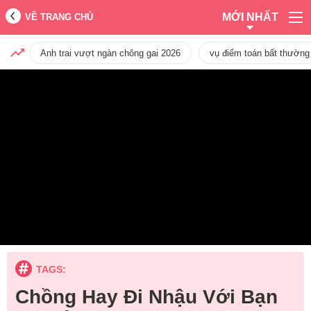
MỚI NHẤT
VỀ TRANG CHỦ
Anh trai vượt ngàn chông gai 2026
vụ điểm toán bất thường
TAGS:
Chồng Hay Đi Nhậu Với Bạn