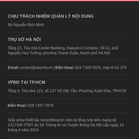
CHỊU TRÁCH NHIỆM QUẢN LÝ NỘI DUNG
Bà Nguyễn Bích Minh
TRỤ SỞ HÀ NỘI
Tầng 21, Tòa nhà Center Building, Hapulico Complex, Số 01, phố
Nguyễn Huy Tưởng, phường Thanh Xuân, thành phố Hà Nội
Email:
contact@afamily.vn |
Điện thoại:
024 7309 5555, máy lẻ 62.370
VPĐD TẠI TP.HCM
Tầng 4, Tòa nhà 123, số 127 Võ Văn Tần, Phường Xuân Hòa, TPHCM
Điện thoại:
028 7307 7979
Giấy phép thiết lập trang thông tin điện tử tổng hợp trên mạng số
2217/GP-TTĐT do Sở Thông tin và Truyền thông Hà Nội cấp ngày 10
tháng 4 năm 2019