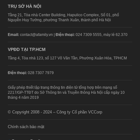
TRỤ SỞ HÀ NỘI
Tầng 21, Tòa nhà Center Building, Hapulico Complex, Số 01, phố
Nguyễn Huy Tưởng, phường Thanh Xuân, thành phố Hà Nội
Email:
contact@afamily.vn |
Điện thoại:
024 7309 5555, máy lẻ 62.370
VPĐD TẠI TP.HCM
Tầng 4, Tòa nhà 123, số 127 Võ Văn Tần, Phường Xuân Hòa, TPHCM
Điện thoại:
028 7307 7979
Giấy phép thiết lập trang thông tin điện tử tổng hợp trên mạng số
2217/GP-TTĐT do Sở Thông tin và Truyền thông Hà Nội cấp ngày 10
tháng 4 năm 2019
© Copyright 2008 - 2024 – Công ty Cổ phần VCCorp
Chính sách bảo mật