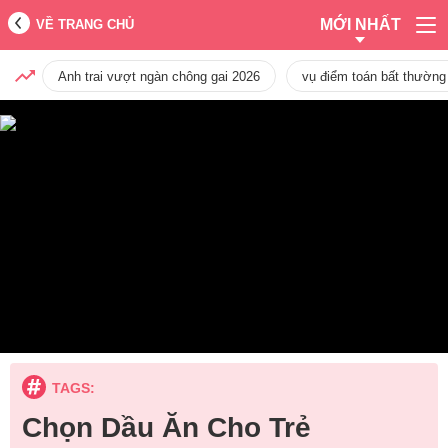
MỚI NHẤT
VỀ TRANG CHỦ
Anh trai vượt ngàn chông gai 2026
vụ điểm toán bất thường
TAGS:
Chọn Dầu Ăn Cho Trẻ