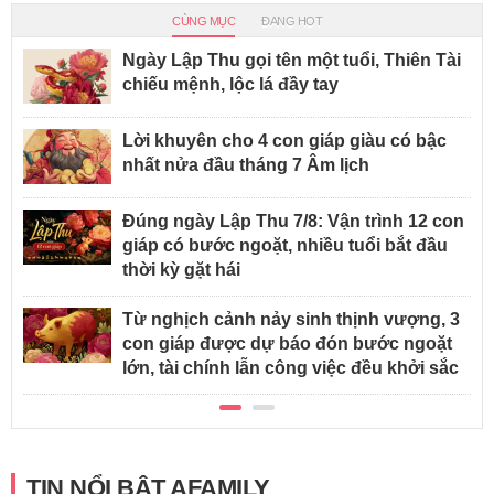
CÙNG MỤC
ĐANG HOT
Ngày Lập Thu gọi tên một tuổi, Thiên Tài
chiếu mệnh, lộc lá đầy tay
Lời khuyên cho 4 con giáp giàu có bậc
nhất nửa đầu tháng 7 Âm lịch
Đúng ngày Lập Thu 7/8: Vận trình 12 con
giáp có bước ngoặt, nhiều tuổi bắt đầu
thời kỳ gặt hái
Từ nghịch cảnh nảy sinh thịnh vượng, 3
con giáp được dự báo đón bước ngoặt
lớn, tài chính lẫn công việc đều khởi sắc
TIN NỔI BẬT AFAMILY