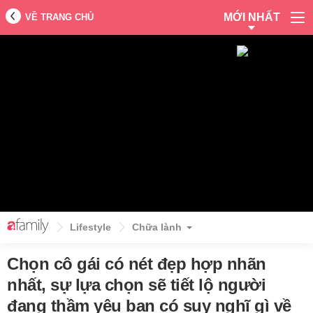
MỚI NHẤT
VỀ TRANG CHỦ
Lifestyle
Chữa lành
Chọn cô gái có nét đẹp hợp nhãn
nhất, sự lựa chọn sẽ tiết lộ người
đang thầm yêu bạn có suy nghĩ gì về