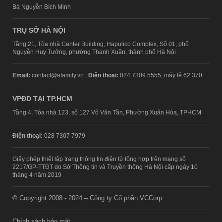
Bà Nguyễn Bích Minh
TRỤ SỞ HÀ NỘI
Tầng 21, Tòa nhà Center Building, Hapulico Complex, Số 01, phố
Nguyễn Huy Tưởng, phường Thanh Xuân, thành phố Hà Nội
Email:
contact@afamily.vn |
Điện thoại:
024 7309 5555, máy lẻ 62.370
VPĐD TẠI TP.HCM
Tầng 4, Tòa nhà 123, số 127 Võ Văn Tần, Phường Xuân Hòa, TPHCM
Điện thoại:
028 7307 7979
Giấy phép thiết lập trang thông tin điện tử tổng hợp trên mạng số
2217/GP-TTĐT do Sở Thông tin và Truyền thông Hà Nội cấp ngày 10
tháng 4 năm 2019
© Copyright 2008 - 2024 – Công ty Cổ phần VCCorp
Chính sách bảo mật