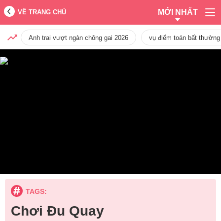
MỚI NHẤT
VỀ TRANG CHỦ
Anh trai vượt ngàn chông gai 2026
vụ điểm toán bất thường
TAGS:
Chơi Đu Quay