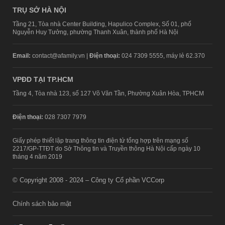
TRỤ SỞ HÀ NỘI
Tầng 21, Tòa nhà Center Building, Hapulico Complex, Số 01, phố
Nguyễn Huy Tưởng, phường Thanh Xuân, thành phố Hà Nội
Email:
contact@afamily.vn |
Điện thoại:
024 7309 5555, máy lẻ 62.370
VPĐD TẠI TP.HCM
Tầng 4, Tòa nhà 123, số 127 Võ Văn Tần, Phường Xuân Hòa, TPHCM
Điện thoại:
028 7307 7979
Giấy phép thiết lập trang thông tin điện tử tổng hợp trên mạng số
2217/GP-TTĐT do Sở Thông tin và Truyền thông Hà Nội cấp ngày 10
tháng 4 năm 2019
© Copyright 2008 - 2024 – Công ty Cổ phần VCCorp
Chính sách bảo mật