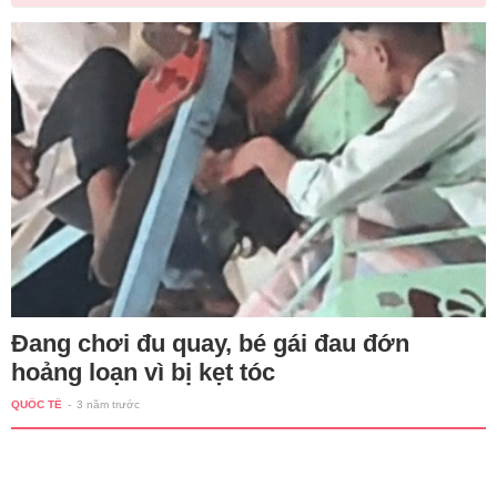
Đang chơi đu quay, bé gái đau đớn
hoảng loạn vì bị kẹt tóc
QUỐC TẾ
-
3 năm trước