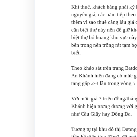
Khi thuê, khách hàng phải ký 
nguyên giá, các năm tiếp the
thêm vì sao thuê càng lâu giá
căn biệt thự này nên để giữ kh
biệt thự bỏ hoang khu vực này
bên trong nên trông rất tạm bợ
biết.
Theo khảo sát trên trang Batdo
An Khánh hiện đang có mức gi
tăng gấp 2-3 lần trong vòng 5
Với mức giá 7 triệu đồng/thán
Khánh hiện tương đương với g
như Cầu Giấy hay Đống Đa.
Tương tự tại khu đô thị Dương
liền kề diện tích 83m2, đã hoà