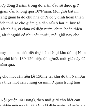
hợp đồng 3 năm, trong đó, năm đầu sẽ được giữ
o giảm dần không quá 10%/năm. Môi giới bật mí
 càng giảm là do chủ nhà chưa có ý định hoàn thiện
ách thuê sẽ cho giảm giá dần nếu ở lâu. "Thực tế,
 rất nhiều, vì chưa có điện nước, chưa hoàn thiện
, rất ít người có nhu cầu thuê", môi giới này cho
ngsan.com, nhà biệt thự, liền kề tại khu đô thị Nam
á phổ biến 130-150 triệu đồng/m2, mức giá này đã
 năm qua.
g cho một căn liền kề 150m2 tại khu đô thị Nam An
iá thuê một căn chung cư mini ở quận trung tâm
 Nội (quận Hà Đông), theo môi giới cho biết căn
n thiện mặt ngoài, đã đấu nối điện nước, có mức giá