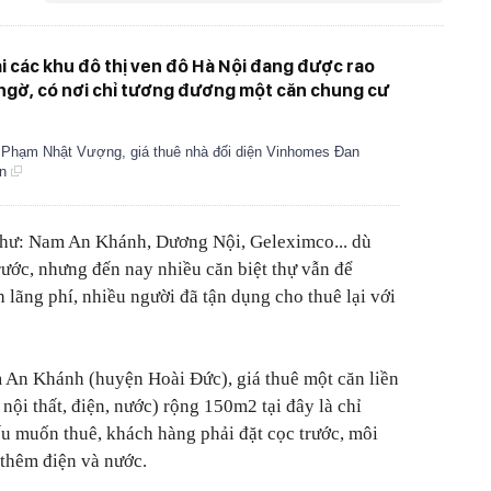
tại các khu đô thị ven đô Hà Nội đang được rao
 ngờ, có nơi chỉ tương đương một căn chung cư
ú Phạm Nhật Vượng, giá thuê nhà đối diện Vinhomes Đan
ần
 như: Nam An Khánh, Dương Nội, Geleximco... dù
ước, nhưng đến nay nhiều căn biệt thự vẫn để
 lãng phí, nhiều người đã tận dụng cho thuê lại với
m An Khánh (huyện Hoài Đức), giá thuê một căn liền
nội thất, điện, nước) rộng 150m2 tại đây là chỉ
u muốn thuê, khách hàng phải đặt cọc trước, môi
t thêm điện và nước.