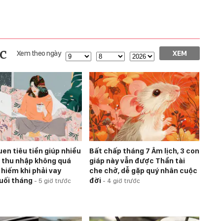
c
Xem theo ngày
XEM
uen tiêu tiền giúp nhiều
Bất chấp tháng 7 Âm lịch, 3 con
h thu nhập không quá
giáp này vẫn được Thần tài
 hiếm khi phải vay
che chở, dễ gặp quý nhân cuộc
uối tháng
đời
-
5 giờ trước
-
4 giờ trước