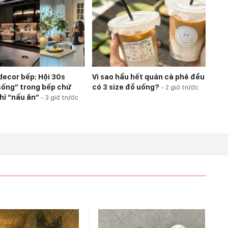
 decor bếp: Hội 30s
Vì sao hầu hết quán cà phê đều
ống” trong bếp chứ
có 3 size đồ uống?
-
2 giờ trước
hỉ “nấu ăn”
-
3 giờ trước