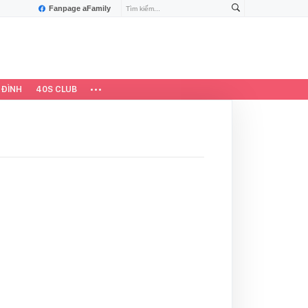
Fanpage aFamily
 ĐÌNH
40S CLUB