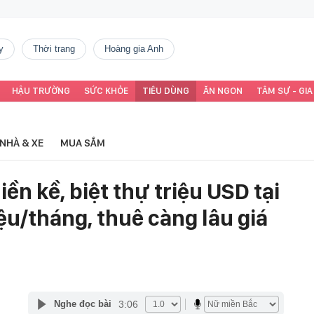
y
thời trang
Hoàng gia Anh
HẬU TRƯỜNG
SỨC KHỎE
TIÊU DÙNG
ĂN NGON
TÂM SỰ - GIA
NHÀ & XE
MUA SẮM
iền kề, biệt thự triệu USD tại
iệu/tháng, thuê càng lâu giá
3:06
Nghe đọc bài