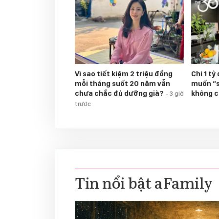
Vì sao tiết kiệm 2 triệu đồng
Chi 1 tỷ
mỗi tháng suốt 20 năm vẫn
muốn “s
chưa chắc đủ dưỡng già?
không c
-
3 giờ
trước
Tin nổi bật aFamily