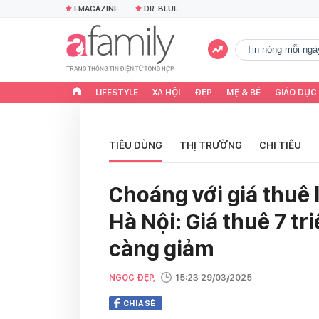
EMAGAZINE
DR. BLUE
tin nóng mỗi ngà
LIFESTYLE
XÃ HỘI
ĐẸP
MẸ & BÉ
GIÁO DỤC
TIÊU DÙNG
THỊ TRƯỜNG
CHI TIÊU
Choáng với giá thuê l
Hà Nội: Giá thuê 7 tr
càng giảm
NGỌC ĐẸP,
15:23 29/03/2025
CHIA SẺ