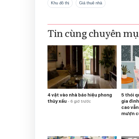
khu đô thị
Giá thuê nhà
Tin cùng chuyên mụ
4 vật vào nhà báo hiệu phong
5 thói q
thủy xấu
gia đìn
-
6 giờ trước
cao vẫn
mượn c