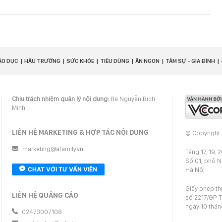
ÁO DỤC
HẬU TRƯỜNG
SỨC KHỎE
TIÊU DÙNG
ĂN NGON
TÂM SỰ - GIA ĐÌNH
Chịu trách nhiệm quản lý nội dung:
Bà Nguyễn Bích
Minh.
LIÊN HỆ MARKETING & HỢP TÁC NỘI DUNG
© Copyright
marketing@afamily.vn
Tầng 17, 19, 
Số 01, phố 
CHAT VỚI TƯ VẤN VIÊN
Hà Nội
Giấy phép th
LIÊN HỆ QUẢNG CÁO
số 2217/GP-T
ngày 10 thá
02473007108