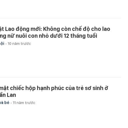
ật Lao động mới: Không còn chế độ cho lao
ng nữ nuôi con nhỏ dưới 12 tháng tuổi
hội
-
10 năm trước
 mật chiếc hộp hạnh phúc của trẻ sơ sinh ở
ần Lan
và bé
-
11 năm trước