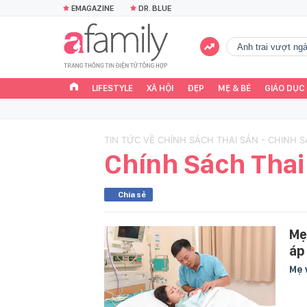
EMAGAZINE
DR. BLUE
Anh trai vượt n
LIFESTYLE
XÃ HỘI
ĐẸP
MẸ & BÉ
GIÁO DỤC
TIN TỨC VỀ CHÍNH SÁCH THAI SẢN - CHINH 
Chính Sách Thai
Chia sẻ
Mẹ
áp
Mẹ 