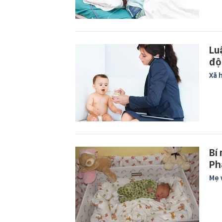
Lu
độ
Xã 
Bí
Ph
Mẹ 