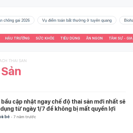
gàn chông gai 2026
vụ điểm toán bất thường ở tuyên quang
Bio
HẬU TRƯỜNG
SỨC KHỎE
TIÊU DÙNG
ĂN NGON
TÂM SỰ - GIA
SACH THAI SAN
 Sản
 bầu cập nhật ngay chế độ thai sản mới nhất sẽ
 dụng từ ngày 1/7 để không bị mất quyền lợi
và bé
-
7 năm trước