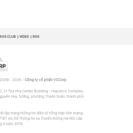
40S CLUB
VIDEO
RSS
 2008 - 2026 –
Công ty cổ phần VCCorp
20, 21 Tòa nhà Center Building - Hapulico Complex,
Nguyễn Huy Tưởng, phường Thanh Xuân, thành phố
iết lập trang thông tin điện tử tổng hợp trên mạng
TĐT do Sở Thông tin và Truyền thông Hà Nội cấp
ng 4 năm 2019