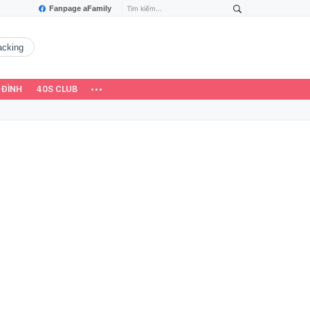
Fanpage aFamily
hacking
 ĐÌNH
40S CLUB