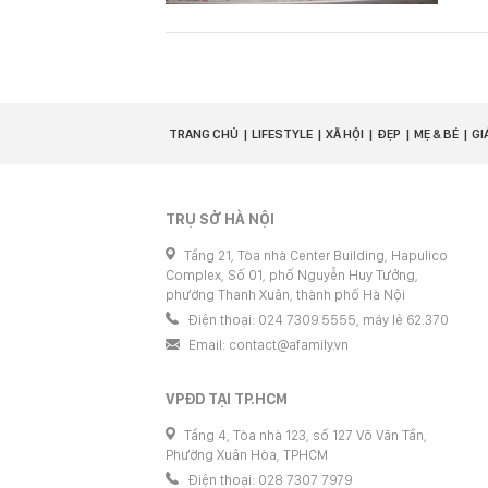
TRANG CHỦ
LIFESTYLE
XÃ HỘI
ĐẸP
MẸ & BÉ
GI
TRỤ SỞ HÀ NỘI
Tầng 21, Tòa nhà Center Building, Hapulico
Complex, Số 01, phố Nguyễn Huy Tưởng,
phường Thanh Xuân, thành phố Hà Nội
Điện thoại: 024 7309 5555, máy lẻ 62.370
Email:
contact@afamily.vn
VPĐD TẠI TP.HCM
Tầng 4, Tòa nhà 123, số 127 Võ Văn Tần,
Phường Xuân Hòa, TPHCM
Điện thoại: 028 7307 7979