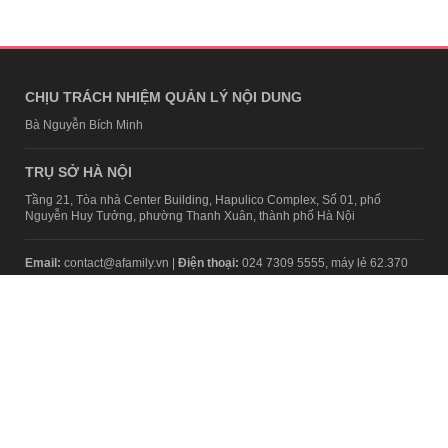
CHỊU TRÁCH NHIỆM QUẢN LÝ NỘI DUNG
Bà Nguyễn Bích Minh
TRỤ SỞ HÀ NỘI
Tầng 21, Tòa nhà Center Building, Hapulico Complex, Số 01, phố
Nguyễn Huy Tưởng, phường Thanh Xuân, thành phố Hà Nội
Email:
contact@afamily.vn |
Điện thoại:
024 7309 5555, máy lẻ 62.370
VPĐD TẠI TP.HCM
Tầng 4, Tòa nhà 123, số 127 Võ Văn Tần, Phường Xuân Hòa, TPHCM
Điện thoại:
028 7307 7979
Giấy phép thiết lập trang thông tin điện tử tổng hợp trên mạng số