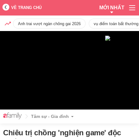
MỚI NHẤT
VỀ TRANG CHỦ
Anh trai vượt ngàn chông gai 2026
vụ điểm toán bất thường
Tâm sự - Gia đình
Chiêu trị chồng 'nghiện game' độc