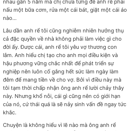
nhau gần 5 năm mà chị chưa từng để anh rể phải
nấu một bữa cơm, rửa một cái bát, giặt một cái áo
nào…
Lâu dần anh rể tôi cũng nghiễm nhiên hưởng thụ
cả đặc quyền về nhà không phải làm việc gì cho
đời ấy. Được cái, anh rể tôi yêu vợ thương con
lắm. Anh hiểu chị tạo cho anh mọi điều kiện và
hậu phương vững chắc nhất để phát triển sự
nghiệp nên luôn cố gắng hết sức làm ngày làm
đêm để mang tiền về cho vợ. Bởi vì điều này mà
tôi tạm thời chấp nhận ông anh rể lười chảy thây
này. Nhưng khổ nỗi, cái gì cũng nên có giới hạn
của nó, cứ thái quá là sẽ nảy sinh vấn đề ngay tức
khắc.
Chuyện là không hiểu vì lẽ nào mà ông anh rể