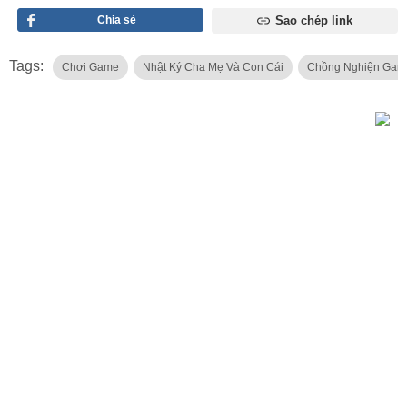
Chia sẻ
Sao chép link
Tags:
Chơi Game
Nhật Ký Cha Mẹ Và Con Cái
Chồng Nghiện Gam