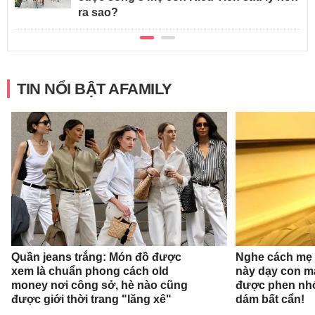
ra sao?
TIN NỔI BẬT AFAMILY
Quần jeans trắng: Món đồ được
Nghe cách mẹ 
xem là chuẩn phong cách old
này dạy con mà
money nơi công sở, hè nào cũng
được phen nhớ
được giới thời trang "lăng xê"
dám bất cẩn!