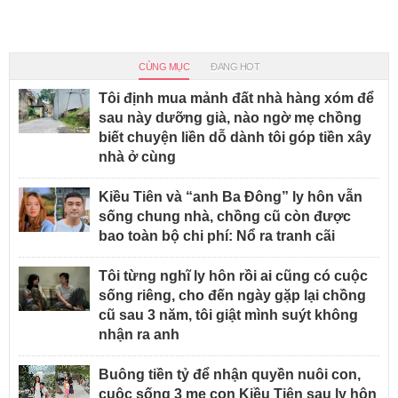
CÙNG MỤC
ĐANG HOT
Tôi định mua mảnh đất nhà hàng xóm để
sau này dưỡng già, nào ngờ mẹ chồng
biết chuyện liền dỗ dành tôi góp tiền xây
nhà ở cùng
Kiều Tiên và “anh Ba Đông” ly hôn vẫn
sống chung nhà, chồng cũ còn được
bao toàn bộ chi phí: Nổ ra tranh cãi
Tôi từng nghĩ ly hôn rồi ai cũng có cuộc
sống riêng, cho đến ngày gặp lại chồng
cũ sau 3 năm, tôi giật mình suýt không
nhận ra anh
Buông tiền tỷ để nhận quyền nuôi con,
cuộc sống 3 mẹ con Kiều Tiên sau ly hôn