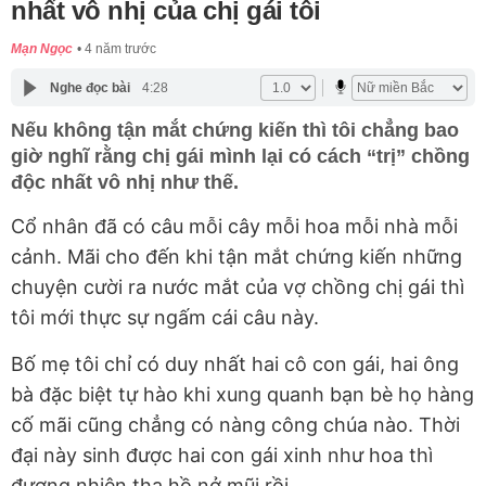
nhất vô nhị của chị gái tôi
Mạn Ngọc
4 năm trước
Nghe đọc bài
4:28
Nếu không tận mắt chứng kiến thì tôi chẳng bao
giờ nghĩ rằng chị gái mình lại có cách “trị” chồng
độc nhất vô nhị như thế.
Cổ nhân đã có câu mỗi cây mỗi hoa mỗi nhà mỗi
cảnh. Mãi cho đến khi tận mắt chứng kiến những
chuyện cười ra nước mắt của vợ chồng chị gái thì
tôi mới thực sự ngấm cái câu này.
Bố mẹ tôi chỉ có duy nhất hai cô con gái, hai ông
bà đặc biệt tự hào khi xung quanh bạn bè họ hàng
cố mãi cũng chẳng có nàng công chúa nào. Thời
đại này sinh được hai con gái xinh như hoa thì
đương nhiên tha hồ nở mũi rồi.