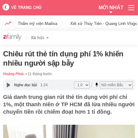
MỚI NHẤT
VỀ TRANG CHỦ
Thẩm mỹ viện Mailisa
Xét xử Thùy Tiên - Quang Linh Vlogs
Xã hội
Chiêu rút thẻ tín dụng phí 1% khiến
nhiều người sập bẫy
Hoàng Phúc
11 tháng trước
Nghe đọc bài
1:24
Giả danh trung gian rút thẻ tín dụng với phí chỉ
1%, một thanh niên ở TP HCM đã lừa nhiều người
chuyển tiền rồi chiếm đoạt hơn 1 tỉ đồng.