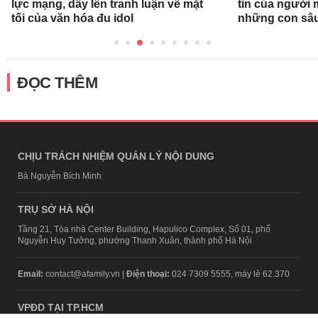
lực mạng, dấy lên tranh luận về mặt
tin của người
tối của văn hóa đu idol
những con sâ
ĐỌC THÊM
CHỊU TRÁCH NHIỆM QUẢN LÝ NỘI DUNG
Bà Nguyễn Bích Minh
TRỤ SỞ HÀ NỘI
Tầng 21, Tòa nhà Center Building, Hapulico Complex, Số 01, phố
Nguyễn Huy Tưởng, phường Thanh Xuân, thành phố Hà Nội
Email:
contact@afamily.vn |
Điện thoại:
024 7309 5555, máy lẻ 62.370
VPĐD TẠI TP.HCM