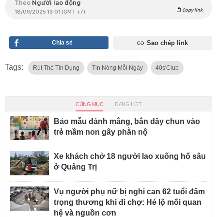
Theo
Người lao động
Copy link
18/09/2025 13:01 (GMT +7)
Chia sẻ
Sao chép link
Tags:
Rút Thẻ Tín Dụng
Tin Nóng Mỗi Ngày
40s'Club
CÙNG MỤC
ĐANG HOT
Bảo mẫu đánh mắng, bắn dây chun vào
trẻ mầm non gây phẫn nộ
Xe khách chở 18 người lao xuống hố sâu
ở Quảng Trị
Vụ người phụ nữ bị nghi can 62 tuổi đâm
trọng thương khi đi chợ: Hé lộ mối quan
hệ và nguồn cơn