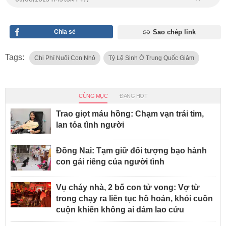
Chia sẻ
Sao chép link
Tags:
Chi Phí Nuôi Con Nhỏ
Tỷ Lệ Sinh Ở Trung Quốc Giảm
CÙNG MỤC
ĐANG HOT
Trao giọt máu hồng: Chạm vạn trái tim,
lan tỏa tình người
Đồng Nai: Tạm giữ đối tượng bạo hành
con gái riêng của người tình
Vụ cháy nhà, 2 bố con tử vong: Vợ từ
trong chạy ra liên tục hô hoán, khói cuồn
cuộn khiến không ai dám lao cứu