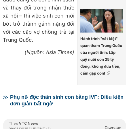
và thay đổi trong nhận thức
xã hội – thì việc sinh con mới
bớt trở thành gánh nặng đối
với các cặp vợ chồng trẻ tại
Hành trình "vắt kiệt"
Trung Quốc.
quan tham Trung Quốc
(Nguồn: Asia Times)
của người tình: Lập
quỹ nuôi con 25 tỷ
đồng, không đưa tiền,
cấm gặp con!
Phụ nữ độc thân sinh con bằng IVF: Điều kiện
đơn giản bất ngờ
Theo
VTC News
Copy link
09/08/2025 11:15 (GMT +7)