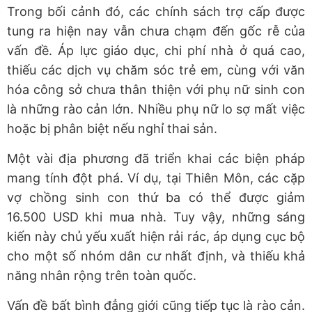
Trong bối cảnh đó, các chính sách trợ cấp được
tung ra hiện nay vẫn chưa chạm đến gốc rễ của
vấn đề. Áp lực giáo dục, chi phí nhà ở quá cao,
thiếu các dịch vụ chăm sóc trẻ em, cùng với văn
hóa công sở chưa thân thiện với phụ nữ sinh con
là những rào cản lớn. Nhiều phụ nữ lo sợ mất việc
hoặc bị phân biệt nếu nghỉ thai sản.
Một vài địa phương đã triển khai các biện pháp
mang tính đột phá. Ví dụ, tại Thiên Môn, các cặp
vợ chồng sinh con thứ ba có thể được giảm
16.500 USD khi mua nhà. Tuy vậy, những sáng
kiến này chủ yếu xuất hiện rải rác, áp dụng cục bộ
cho một số nhóm dân cư nhất định, và thiếu khả
năng nhân rộng trên toàn quốc.
Vấn đề bất bình đẳng giới cũng tiếp tục là rào cản.