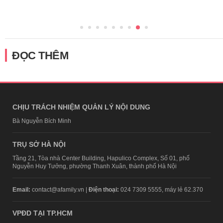
ĐỌC THÊM
CHỊU TRÁCH NHIỆM QUẢN LÝ NỘI DUNG
Bà Nguyễn Bích Minh
TRỤ SỞ HÀ NỘI
Tầng 21, Tòa nhà Center Building, Hapulico Complex, Số 01, phố
Nguyễn Huy Tưởng, phường Thanh Xuân, thành phố Hà Nội
Email:
contact@afamily.vn |
Điện thoại:
024 7309 5555, máy lẻ 62.370
VPĐD TẠI TP.HCM