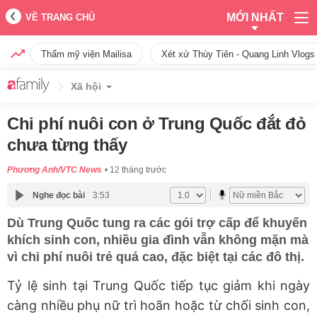
MỚI NHẤT
VỀ TRANG CHỦ
Thẩm mỹ viện Mailisa
Xét xử Thùy Tiên - Quang Linh Vlogs
Xã hội
Chi phí nuôi con ở Trung Quốc đắt đỏ
chưa từng thấy
Phương Anh/VTC News
12 tháng trước
Nghe đọc bài
3:53
Dù Trung Quốc tung ra các gói trợ cấp để khuyến
khích sinh con, nhiều gia đình vẫn không mặn mà
vì chi phí nuôi trẻ quá cao, đặc biệt tại các đô thị.
Tỷ lệ sinh tại Trung Quốc tiếp tục giảm khi ngày
càng nhiều phụ nữ trì hoãn hoặc từ chối sinh con,