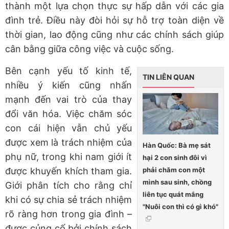
thành một lựa chọn thực sự hấp dẫn với các gia
đình trẻ. Điều này đòi hỏi sự hỗ trợ toàn diện về
thời gian, lao động cũng như các chính sách giúp
cân bằng giữa công việc và cuộc sống.
Bên cạnh yếu tố kinh tế,
TIN LIÊN QUAN
nhiều ý kiến cũng nhấn
mạnh đến vai trò của thay
đổi văn hóa. Việc chăm sóc
con cái hiện vẫn chủ yếu
được xem là trách nhiệm của
Hàn Quốc: Bà mẹ sát
phụ nữ, trong khi nam giới ít
hại 2 con sinh đôi vì
phải chăm con một
được khuyến khích tham gia.
mình sau sinh, chồng
Giới phân tích cho rằng chỉ
liên tục quát mắng
khi có sự chia sẻ trách nhiệm
"Nuôi con thì có gì khó"
rõ ràng hơn trong gia đình –
được củng cố bởi chính sách