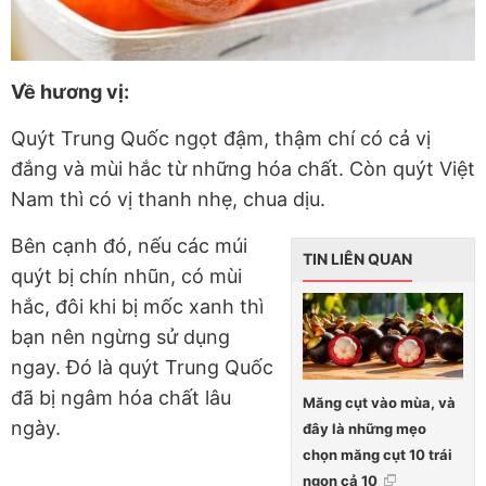
Về hương vị:
Quýt Trung Quốc ngọt đậm, thậm chí có cả vị
đắng và mùi hắc từ những hóa chất. Còn quýt Việt
Nam thì có vị thanh nhẹ, chua dịu.
Bên cạnh đó, nếu các múi
TIN LIÊN QUAN
quýt bị chín nhũn, có mùi
hắc, đôi khi bị mốc xanh thì
bạn nên ngừng sử dụng
ngay. Đó là quýt Trung Quốc
đã bị ngâm hóa chất lâu
Măng cụt vào mùa, và
ngày.
đây là những mẹo
chọn măng cụt 10 trái
ngon cả 10