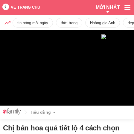
MỚI NHẤT
VỀ TRANG CHỦ
tin nóng mỗi ngày
thời trang
Hoàng gia Anh
dẹp
Tiêu dùng
Chị bán hoa quả tiết lộ 4 cách chọn