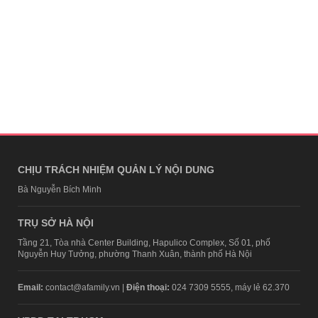
CHỊU TRÁCH NHIỆM QUẢN LÝ NỘI DUNG
Bà Nguyễn Bích Minh
TRỤ SỞ HÀ NỘI
Tầng 21, Tòa nhà Center Building, Hapulico Complex, Số 01, phố
Nguyễn Huy Tưởng, phường Thanh Xuân, thành phố Hà Nội
Email:
contact@afamily.vn |
Điện thoại:
024 7309 5555, máy lẻ 62.370