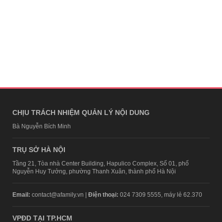
CHỊU TRÁCH NHIỆM QUẢN LÝ NỘI DUNG
Bà Nguyễn Bích Minh
TRỤ SỞ HÀ NỘI
Tầng 21, Tòa nhà Center Building, Hapulico Complex, Số 01, phố
Nguyễn Huy Tưởng, phường Thanh Xuân, thành phố Hà Nội
Email:
contact@afamily.vn |
Điện thoại:
024 7309 5555, máy lẻ 62.370
VPĐD TẠI TP.HCM