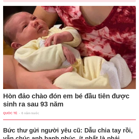
Hòn đảo chào đón em bé đầu tiên được
sinh ra sau 93 năm
QUỐC TẾ
-
6 năm trước
Bức thư gửi người yêu cũ: Dẫu chia tay rồi,
vẫn chúc anh hạnh phúc, ít nhất là phải