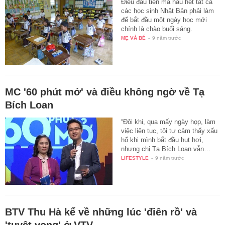
Điều đầu tiên mà hầu hết tất cả
các học sinh Nhật Bản phải làm
để bắt đầu một ngày học mới
chính là chào buổi sáng.
MẸ VÀ BÉ
-
9 năm trước
MC '60 phút mở' và điều không ngờ về Tạ
Bích Loan
“Đôi khi, qua mấy ngày họp, làm
việc liên tục, tôi tự cảm thấy xấu
hổ khi mình bắt đầu hụt hơi,
nhưng chị Tạ Bích Loan vẫn…
LIFESTYLE
-
9 năm trước
BTV Thu Hà kể về những lúc 'điên rồ' và
'tuyệt vọng' ở VTV