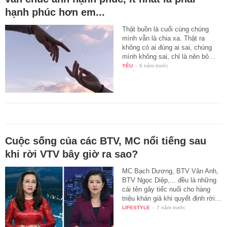
hạnh phúc hơn em...
Thật buồn là cuối cùng chúng
mình vẫn là chia xa. Thật ra
không có ai đúng ai sai, chúng
mình không sai, chỉ là nên bỏ…
YÊU
-
6 năm trước
Cuộc sống của các BTV, MC nổi tiếng sau
khi rời VTV bây giờ ra sao?
MC Bạch Dương, BTV Vân Anh,
BTV Ngọc Diệp,... đều là những
cái tên gây tiếc nuối cho hàng
triệu khán giả khi quyết định rời…
LIFESTYLE
-
7 năm trước