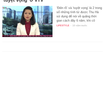
‘Điên rồ’ và ‘tuyệt vọng’ là 2 trong
số những tính từ được Thu Hà
sử dụng để nói về quãng thời
gian cách đây 6 năm, khi cô
còn…
LIFESTYLE
-
10 năm trước