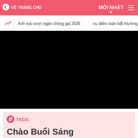
MỚI NHẤT
VỀ TRANG CHỦ
Anh trai vượt ngàn chông gai 2026
vụ điểm toán bất thường
TAGS:
Chào Buổi Sáng