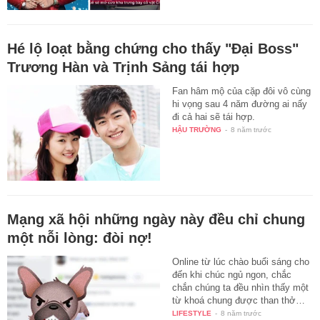
Hé lộ loạt bằng chứng cho thấy "Đại Boss"
Trương Hàn và Trịnh Sảng tái hợp
Fan hâm mộ của cặp đôi vô cùng
hi vọng sau 4 năm đường ai nấy
đi cả hai sẽ tái hợp.
HẬU TRƯỜNG
-
8 năm trước
Mạng xã hội những ngày này đều chỉ chung
một nỗi lòng: đòi nợ!
Online từ lúc chào buổi sáng cho
đến khi chúc ngủ ngon, chắc
chắn chúng ta đều nhìn thấy một
từ khoá chung được than thở…
LIFESTYLE
-
8 năm trước