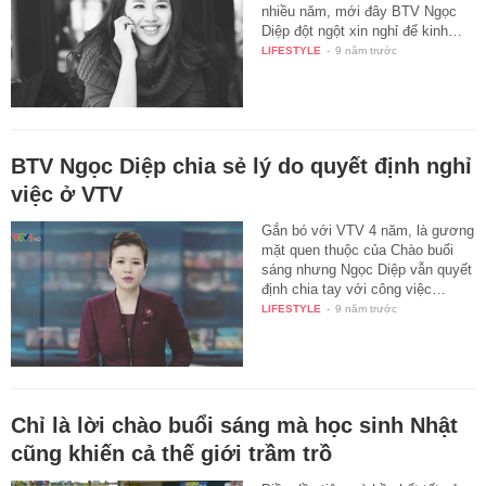
nhiều năm, mới đây BTV Ngọc
Diệp đột ngột xin nghỉ để kinh…
LIFESTYLE
-
9 năm trước
BTV Ngọc Diệp chia sẻ lý do quyết định nghỉ
việc ở VTV
Gắn bó với VTV 4 năm, là gương
mặt quen thuộc của Chào buổi
sáng nhưng Ngọc Diệp vẫn quyết
định chia tay với công việc…
LIFESTYLE
-
9 năm trước
Chỉ là lời chào buổi sáng mà học sinh Nhật
cũng khiến cả thế giới trầm trồ