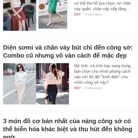
có thể tha hồ lựa chọn, từ chân
váy quấn, chân váy xếp tầng…
ĐẸP
-
9 năm trước
Diện sơmi và chân váy bút chì đến công sở:
Combo cũ nhưng vô vàn cách để mặc đẹp
Nữ tính, cá tính hay sang trọng,
bạn chọn cho mình phong cách
nào với bộ đôi "kinh điển" cho
chốn công sở này?
ĐẸP
-
9 năm trước
3 món đồ cơ bản nhất của nàng công sở có
thể biến hóa khác biệt và thu hút đến không
ngờ