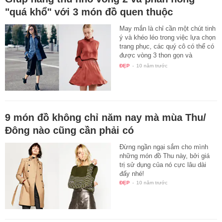
"quá khổ" với 3 món đồ quen thuộc
May mắn là chỉ cần một chút tinh
ý và khéo léo trong việc lựa chọn
trang phục, các quý cô có thể có
được vòng 3 thon gọn và
duyên…
ĐẸP
-
10 năm trước
9 món đồ không chỉ năm nay mà mùa Thu/
Đông nào cũng cần phải có
Đừng ngần ngại sắm cho mình
những món đồ Thu này, bởi giá
trị sử dụng của nó cực lâu dài
đấy nhé!
ĐẸP
-
10 năm trước