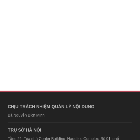
CHỊU TRÁCH NHIỆM QUẢN LÝ NỘI DUNG
Bà Nguyễn Bích Minh
TRỤ SỞ HÀ NỘI
Tầng 21, Tòa nhà Center Building, Hapulico Complex, Số 01, phố