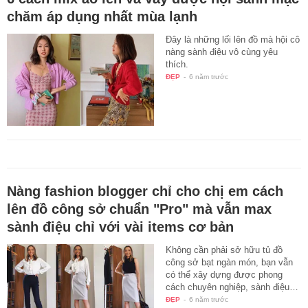
chăm áp dụng nhất mùa lạnh
Đây là những lối lên đồ mà hội cô
nàng sành điệu vô cùng yêu
thích.
ĐẸP
-
6 năm trước
Nàng fashion blogger chỉ cho chị em cách
lên đồ công sở chuẩn "Pro" mà vẫn max
sành điệu chỉ với vài items cơ bản
Không cần phải sở hữu tủ đồ
công sở bạt ngàn món, bạn vẫn
có thể xây dựng được phong
cách chuyên nghiệp, sành điệu…
ĐẸP
-
6 năm trước