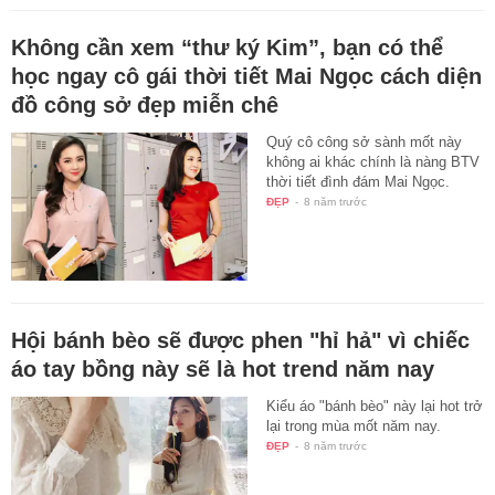
Không cần xem “thư ký Kim”, bạn có thể
học ngay cô gái thời tiết Mai Ngọc cách diện
đồ công sở đẹp miễn chê
Quý cô công sở sành mốt này
không ai khác chính là nàng BTV
thời tiết đình đám Mai Ngọc.
ĐẸP
-
8 năm trước
Hội bánh bèo sẽ được phen "hỉ hả" vì chiếc
áo tay bồng này sẽ là hot trend năm nay
Kiểu áo "bánh bèo" này lại hot trở
lại trong mùa mốt năm nay.
ĐẸP
-
8 năm trước