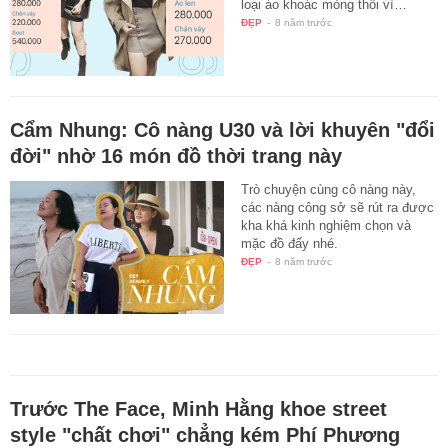
loại áo khoác mỏng thôi vì…
ĐẸP
-
8 năm trước
Cẩm Nhung: Cô nàng U30 và lời khuyên "đổi
đời" nhờ 16 món đồ thời trang này
Trò chuyện cùng cô nàng này,
các nàng công sở sẽ rút ra được
kha khá kinh nghiệm chọn và
mặc đồ đấy nhé.
ĐẸP
-
8 năm trước
Trước The Face, Minh Hằng khoe street
style "chất chơi" chẳng kém Phí Phương