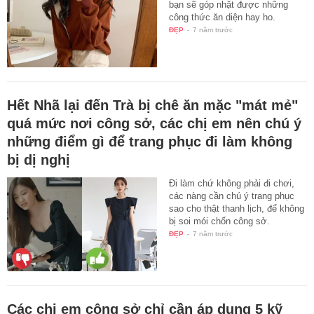
bạn sẽ góp nhặt được những
công thức ăn diện hay ho.
ĐẸP
-
7 năm trước
Hết Nhã lại đến Trà bị chê ăn mặc "mát mẻ"
quá mức nơi công sở, các chị em nên chú ý
những điểm gì để trang phục đi làm không
bị dị nghị
Đi làm chứ không phải đi chơi,
các nàng cần chú ý trang phục
sao cho thật thanh lịch, để không
bị soi mói chốn công sở.
ĐẸP
-
7 năm trước
Các chị em công sở chỉ cần áp dụng 5 kỹ