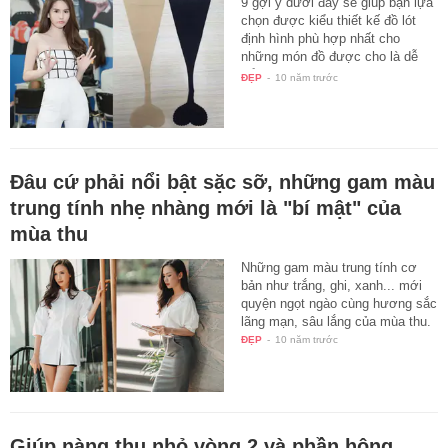
9 gợi ý dưới đây sẽ giúp bạn lựa
chọn được kiểu thiết kế đồ lót
định hình phù hợp nhất cho
những món đồ được cho là dễ
để…
ĐẸP
-
10 năm trước
Đâu cứ phải nổi bật sặc sỡ, những gam màu
trung tính nhẹ nhàng mới là "bí mật" của
mùa thu
Những gam màu trung tính cơ
bản như trắng, ghi, xanh... mới
quyện ngọt ngào cùng hương sắc
lãng mạn, sâu lắng của mùa thu.
ĐẸP
-
10 năm trước
Giúp nàng thu nhỏ vòng 2 và phần hông