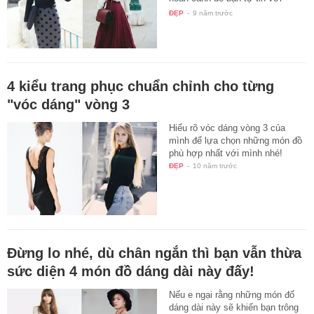
hình…
ĐẸP
-
9 năm trước
4 kiểu trang phục chuẩn chỉnh cho từng
"vóc dáng" vòng 3
Hiểu rõ vóc dáng vòng 3 của
mình để lựa chọn những món đồ
phù hợp nhất với mình nhé!
ĐẸP
-
10 năm trước
Đừng lo nhé, dù chân ngắn thì bạn vẫn thừa
sức diện 4 món đồ dáng dài này đấy!
Nếu e ngại rằng những món đố
dáng dài này sẽ khiến bạn trông