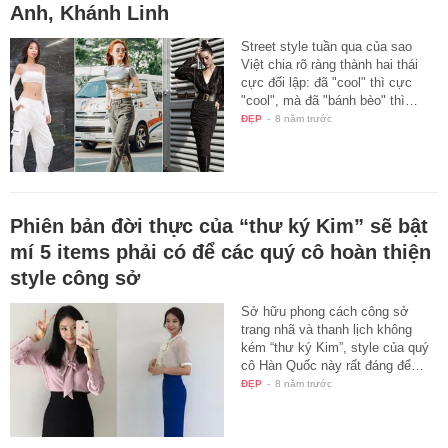
Anh, Khánh Linh
Street style tuần qua của sao
Việt chia rõ ràng thành hai thái
cực đối lập: đã "cool" thì cực
"cool", mà đã "bánh bèo" thì…
ĐẸP
-
8 năm trước
Phiên bản đời thực của “thư ký Kim” sẽ bật
mí 5 items phải có để các quý cô hoàn thiện
style công sở
Sở hữu phong cách công sở
trang nhã và thanh lịch không
kém “thư ký Kim”, style của quý
cô Hàn Quốc này rất đáng để…
ĐẸP
-
8 năm trước