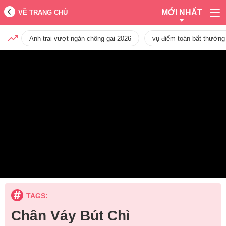
MỚI NHẤT
VỀ TRANG CHỦ
Anh trai vượt ngàn chông gai 2026
vụ điểm toán bất thường
TAGS:
Chân Váy Bút Chì