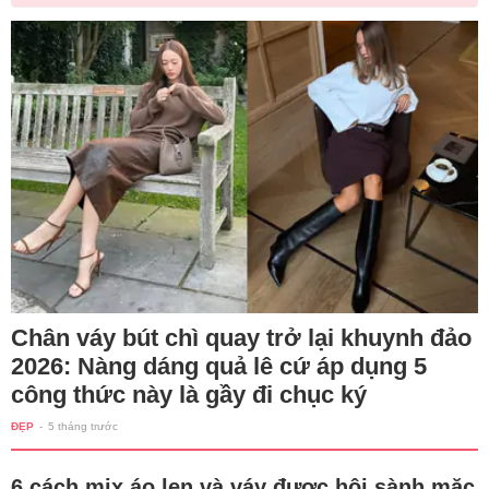
Chân váy bút chì quay trở lại khuynh đảo
2026: Nàng dáng quả lê cứ áp dụng 5
công thức này là gầy đi chục ký
ĐẸP
-
5 tháng trước
6 cách mix áo len và váy được hội sành mặc