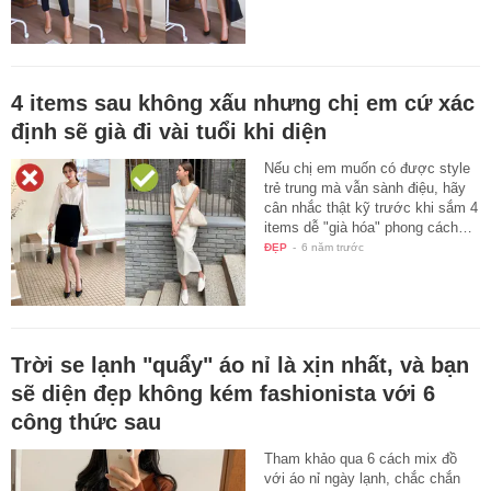
4 items sau không xấu nhưng chị em cứ xác
định sẽ già đi vài tuổi khi diện
Nếu chị em muốn có được style
trẻ trung mà vẫn sành điệu, hãy
cân nhắc thật kỹ trước khi sắm 4
items dễ "già hóa" phong cách…
ĐẸP
-
6 năm trước
Trời se lạnh "quẩy" áo nỉ là xịn nhất, và bạn
sẽ diện đẹp không kém fashionista với 6
công thức sau
Tham khảo qua 6 cách mix đồ
với áo nỉ ngày lạnh, chắc chắn