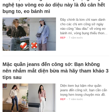
nghệ tạo vòng eo ảo diệu này là đủ cân hết
bụng to, eo bánh mì
Đây chính là kim chỉ nam dành
cho các chị em công sở ngày
nào cũng "đau đáu" về vòng eo
bánh mì, vòng bụng thiếu thon…
ĐẸP
-
7 năm trước
Mặc quần jeans đến công sở: Bạn không
nên nhắm mắt diện bừa mà hãy tham khảo 3
tips sau
Diện item bụi bặm như quần
jeans đến công sở, bạn cần cẩn
trọng hơn trong chuyện mix đồ.
ĐẸP
-
7 năm trước