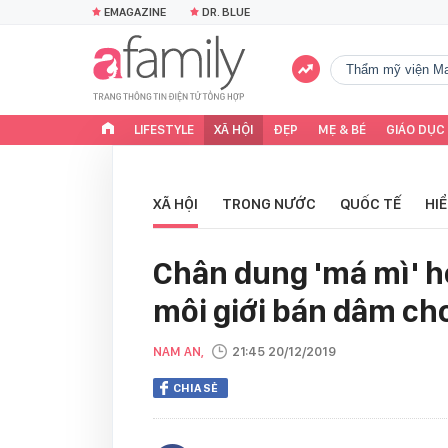
EMAGAZINE
DR. BLUE
Thẩm mỹ viện Ma
LIFESTYLE
XÃ HỘI
ĐẸP
MẸ & BÉ
GIÁO DỤC
XÃ HỘI
TRONG NƯỚC
QUỐC TẾ
HI
Chân dung 'má mì' h
môi giới bán dâm ch
NAM AN,
21:45 20/12/2019
CHIA SẺ