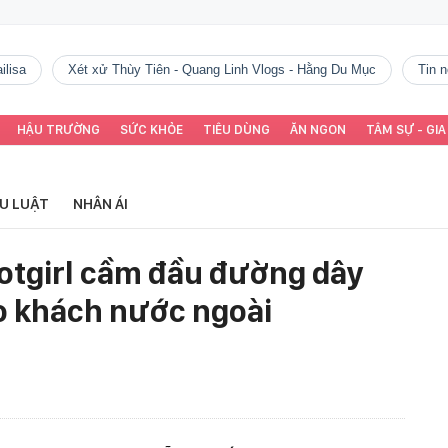
ilisa
Xét xử Thùy Tiên - Quang Linh Vlogs - Hằng Du Mục
tin
HẬU TRƯỜNG
SỨC KHỎE
TIÊU DÙNG
ĂN NGON
TÂM SỰ - GIA
ỂU LUẬT
NHÂN ÁI
otgirl cầm đầu đường dây
o khách nước ngoài