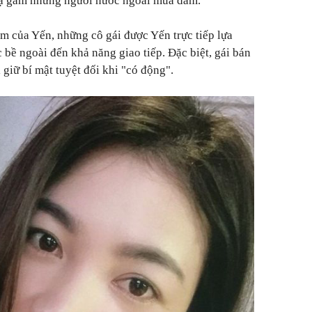
gạ gẫm những người nước ngoài mua dâm.
m của Yến, những cô gái được Yến trực tiếp lựa
 bề ngoài đến khả năng giao tiếp. Đặc biệt, gái bán
giữ bí mật tuyệt đối khi "có động".