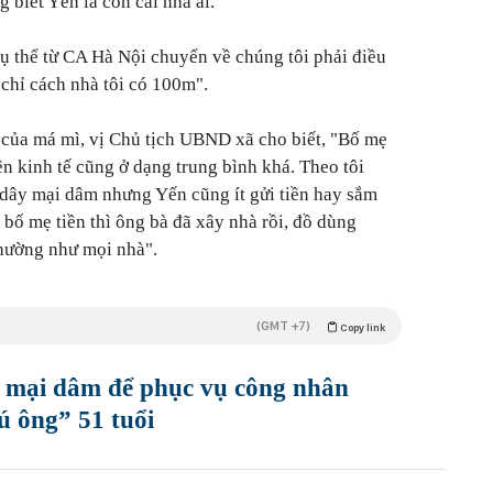
biết Yến là con cái nhà ai.
ụ thể từ CA Hà Nội chuyển về chúng tôi phải điều
 chỉ cách nhà tôi có 100m".
 của má mì, vị Chủ tịch UBND xã cho biết, "Bố mẹ
n kinh tế cũng ở dạng trung bình khá. Theo tôi
dây mại dâm nhưng Yến cũng ít gửi tiền hay sắm
 bố mẹ tiền thì ông bà đã xây nhà rồi, đồ dùng
thường như mọi nhà".
(GMT +7)
Copy link
ái mại dâm để phục vụ công nhân
ú ông” 51 tuổi