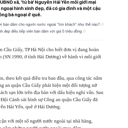
 UBND xã, 'tú bà' Nguyễn Hải Yến môi giới mại
goại hình xinh đẹp, đã có gia đình và một cậu
ông bà ngoại ở quê.
ới bán dâm cho người nước ngoài "tìm khách" như thế nào?
h đẹp điều tiếp viên bán dâm với giá 5 triệu đồng
n Cầu Giấy, TP Hà Nội cho biết đơn vị đang hoàn
n (SN 1990, ở tỉnh Hải Dương) về hành vi môi giới
n, theo kết quả điều tra ban đầu, qua công tác nắm
Công an quận Cầu Giấy phát hiện một đối tượng nữ
ch sạn lớn trên địa bàn với dấu hiệu nghi vấn. Sau
t, Đội Cảnh sát hình sự Công an quận Cầu Giấy đã
yễn Hải Yến, quê ở Hải Dương.
cận với một số người nước ngoài tại nhà hàng,