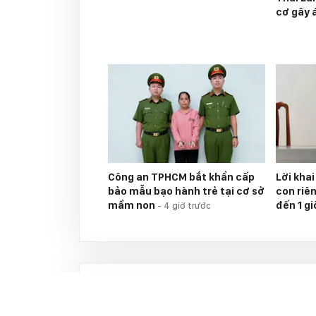
cơ gây 
Công an TPHCM bắt khẩn cấp
Lời kha
bảo mẫu bạo hành trẻ tại cơ sở
con riên
mầm non
đến 1 g
-
4 giờ trước
Tin nổi bật aFamily