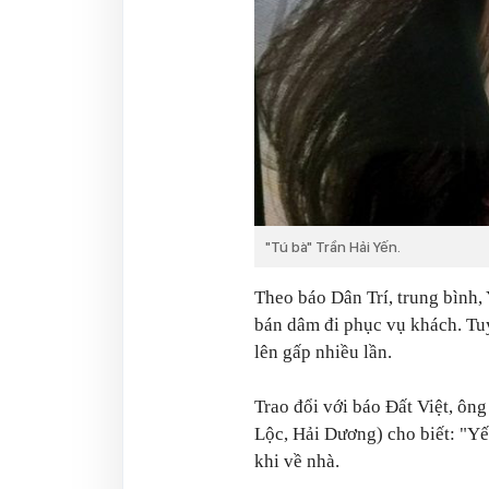
"Tú bà" Trần Hải Yến.
Theo báo Dân Trí, trung bình,
bán dâm đi phục vụ khách. Tuy 
lên gấp nhiều lần.
Trao đổi với báo Đất Việt, ô
Lộc, Hải Dương) cho biết: "Yế
khi về nhà.