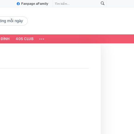
Fanpage aFamily
 nóng mỗi ngày
 ĐÌNH
40S CLUB