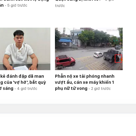
án
-
5 giờ trước
trước
i kẻ đánh đập dã man
Phẫn nộ xe tải phóng nhanh
g của 'vợ hờ', bắt quỳ
vượt ẩu, cán xe máy khiến 1
iờ sáng
phụ nữ tử vong
-
4 giờ trước
-
2 giờ trước