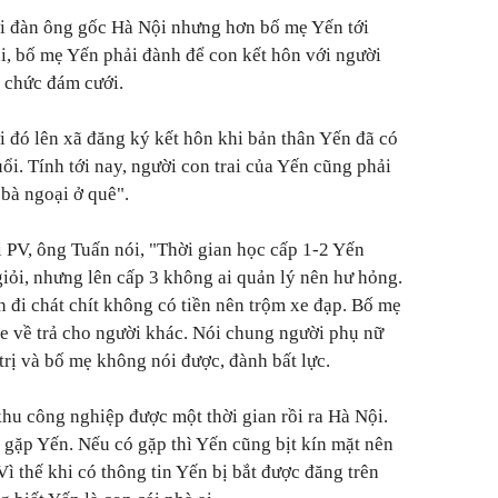
ời đàn ông gốc Hà Nội nhưng hơn bố mẹ Yến tới
ái, bố mẹ Yến phải đành để con kết hôn với người
 chức đám cưới.
 đó lên xã đăng ký kết hôn khi bản thân Yến đã có
ổi. Tính tới nay, người con trai của Yến cũng phải
 bà ngoại ở quê".
i PV, ông Tuấn nói, "Thời gian học cấp 1-2 Yến
 giỏi, nhưng lên cấp 3 không ai quản lý nên hư hỏng.
n đi chát chít không có tiền nên trộm xe đạp. Bố mẹ
xe về trả cho người khác. Nói chung người phụ nữ
trị và bố mẹ không nói được, đành bất lực.
hu công nghiệp được một thời gian rồi ra Hà Nội.
ôi gặp Yến. Nếu có gặp thì Yến cũng bịt kín mặt nên
Vì thế khi có thông tin Yến bị bắt được đăng trên