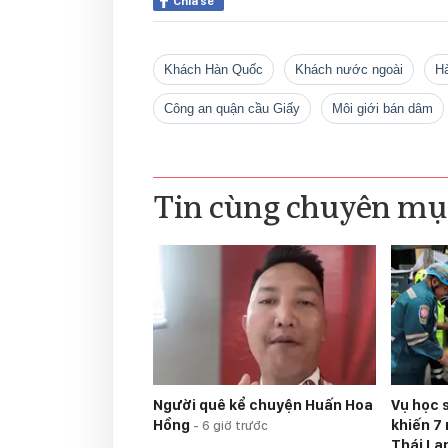
Chia sẻ
khách Hàn Quốc
khách nước ngoài
công an quận cầu Giấy
môi giới bán dâm
Tin cùng chuyên mụ
Người quê kể chuyện Huấn Hoa
Vụ học 
Hồng
khiến 7
-
6 giờ trước
Thái Lan