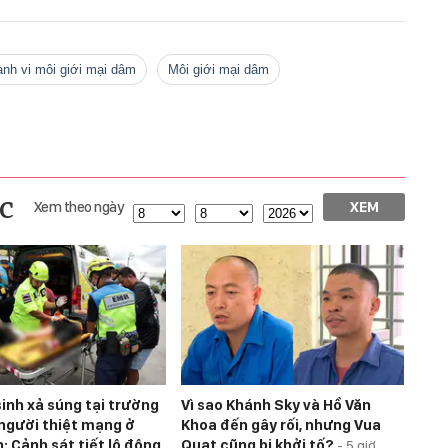
hành vi môi giới mại dâm
môi giới mại dâm
c
Xem theo ngày
XEM
sinh xả súng tại trường
Vì sao Khánh Sky và Hồ Văn
 người thiệt mạng ở
Khoa đến gây rối, nhưng Vua
: Cảnh sát tiết lộ động
Quạt cũng bị khởi tố?
-
5 giờ