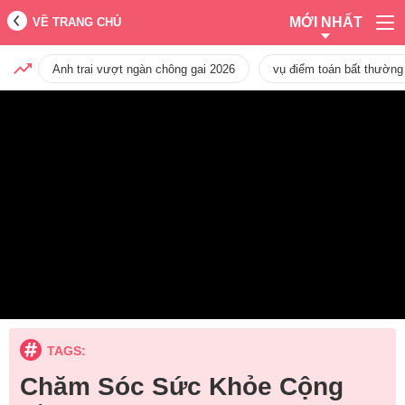
MỚI NHẤT
VỀ TRANG CHỦ
Anh trai vượt ngàn chông gai 2026
vụ điểm toán bất thường
TAGS:
Chăm Sóc Sức Khỏe Cộng