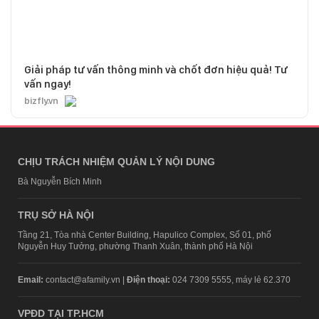
Giải pháp tư vấn thông minh và chốt đơn hiệu quả! Tư
vấn ngay!
bizfly.vn
CHỊU TRÁCH NHIỆM QUẢN LÝ NỘI DUNG
Bà Nguyễn Bích Minh
TRỤ SỞ HÀ NỘI
Tầng 21, Tòa nhà Center Building, Hapulico Complex, Số 01, phố
Nguyễn Huy Tưởng, phường Thanh Xuân, thành phố Hà Nội
Email:
contact@afamily.vn |
Điện thoại:
024 7309 5555, máy lẻ 62.370
VPĐD TẠI TP.HCM