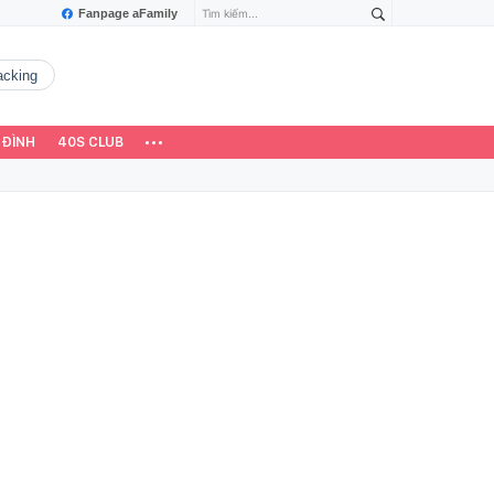
Fanpage aFamily
hacking
 ĐÌNH
40S CLUB