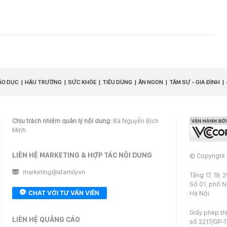
ÁO DỤC
HẬU TRƯỜNG
SỨC KHỎE
TIÊU DÙNG
ĂN NGON
TÂM SỰ - GIA ĐÌNH
Chịu trách nhiệm quản lý nội dung:
Bà Nguyễn Bích
Minh.
LIÊN HỆ MARKETING & HỢP TÁC NỘI DUNG
© Copyright
marketing@afamily.vn
Tầng 17, 19, 
Số 01, phố 
CHAT VỚI TƯ VẤN VIÊN
Hà Nội
Giấy phép th
LIÊN HỆ QUẢNG CÁO
số 2217/GP-T