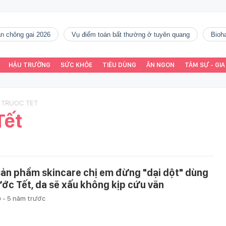
gàn chông gai 2026
vụ điểm toán bất thường ở tuyên quang
Bio
HẬU TRƯỜNG
SỨC KHỎE
TIÊU DÙNG
ĂN NGON
TÂM SỰ - GIA
 TRUOC TET
Tết
sản phẩm skincare chị em đừng "dại dột" dùng
ước Tết, da sẽ xấu không kịp cứu vãn
p
-
5 năm trước