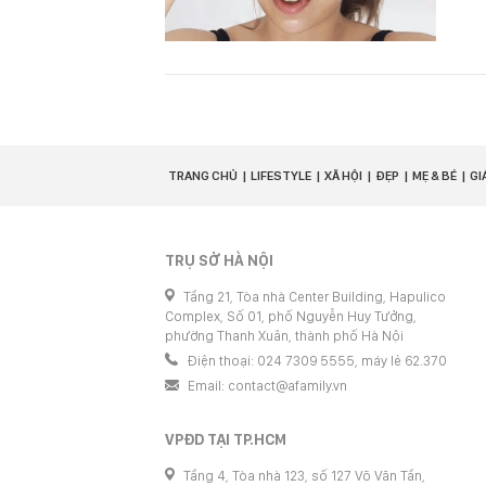
TRANG CHỦ
LIFESTYLE
XÃ HỘI
ĐẸP
MẸ & BÉ
GI
TRỤ SỞ HÀ NỘI
Tầng 21, Tòa nhà Center Building, Hapulico
Complex, Số 01, phố Nguyễn Huy Tưởng,
phường Thanh Xuân, thành phố Hà Nội
Điện thoại: 024 7309 5555, máy lẻ 62.370
Email:
contact@afamily.vn
VPĐD TẠI TP.HCM
Tầng 4, Tòa nhà 123, số 127 Võ Văn Tần,