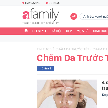
EMAGAZINE
DR. BLUE
Anh trai vượt n
LIFESTYLE
XÃ HỘI
ĐẸP
MẸ & BÉ
GIÁO DỤC
TIN TỨC VỀ CHĂM DA TRƯỚC TẾT - CHAM DA
Chăm Da Trước 
Chia sẻ
4 
tr
Đẹ