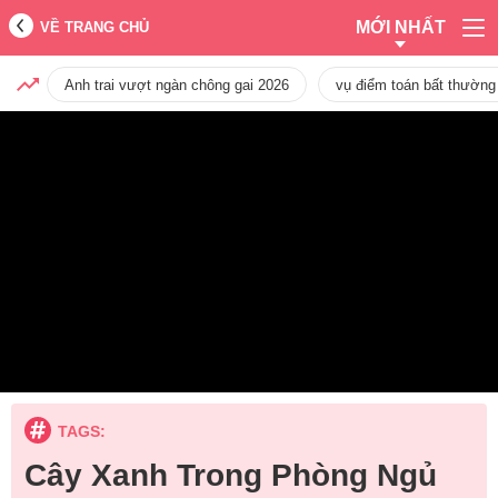
MỚI NHẤT
VỀ TRANG CHỦ
Anh trai vượt ngàn chông gai 2026
vụ điểm toán bất thường
TAGS:
Cây Xanh Trong Phòng Ngủ