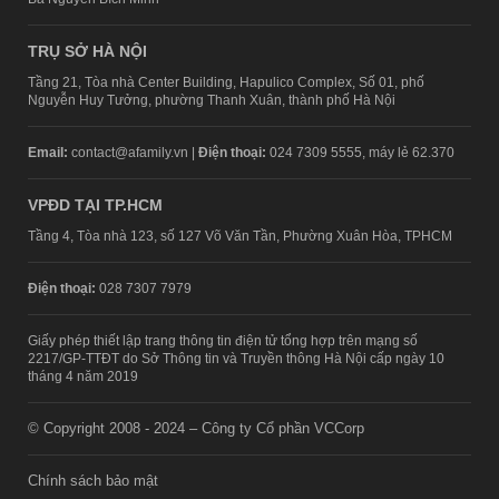
TRỤ SỞ HÀ NỘI
Tầng 21, Tòa nhà Center Building, Hapulico Complex, Số 01, phố
Nguyễn Huy Tưởng, phường Thanh Xuân, thành phố Hà Nội
Email:
contact@afamily.vn |
Điện thoại:
024 7309 5555, máy lẻ 62.370
VPĐD TẠI TP.HCM
Tầng 4, Tòa nhà 123, số 127 Võ Văn Tần, Phường Xuân Hòa, TPHCM
Điện thoại:
028 7307 7979
Giấy phép thiết lập trang thông tin điện tử tổng hợp trên mạng số
2217/GP-TTĐT do Sở Thông tin và Truyền thông Hà Nội cấp ngày 10
tháng 4 năm 2019
© Copyright 2008 - 2024 – Công ty Cổ phần VCCorp
Chính sách bảo mật